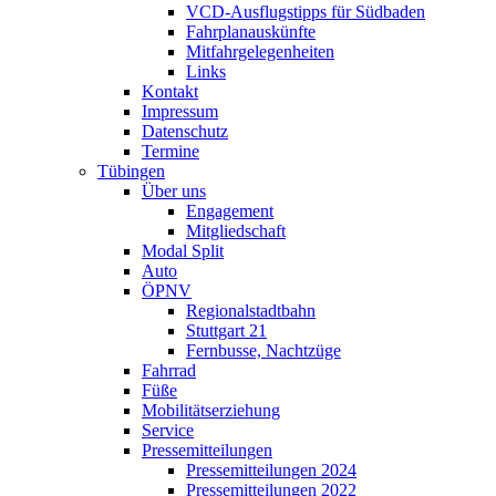
VCD-Ausflugstipps für Südbaden
Fahrplanauskünfte
Mitfahrgelegenheiten
Links
Kontakt
Impressum
Datenschutz
Termine
Tübingen
Über uns
Engagement
Mitgliedschaft
Modal Split
Auto
ÖPNV
Regionalstadtbahn
Stuttgart 21
Fernbusse, Nachtzüge
Fahrrad
Füße
Mobilitätserziehung
Service
Pressemitteilungen
Pressemitteilungen 2024
Pressemitteilungen 2022