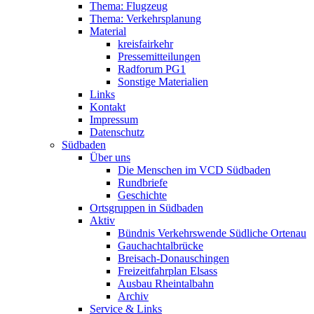
Thema: Flugzeug
Thema: Verkehrsplanung
Material
kreisfairkehr
Pressemitteilungen
Radforum PG1
Sonstige Materialien
Links
Kontakt
Impressum
Datenschutz
Südbaden
Über uns
Die Menschen im VCD Südbaden
Rundbriefe
Geschichte
Ortsgruppen in Südbaden
Aktiv
Bündnis Verkehrswende Südliche Ortenau
Gauchachtalbrücke
Breisach-Donauschingen
Freizeitfahrplan Elsass
Ausbau Rheintalbahn
Archiv
Service & Links