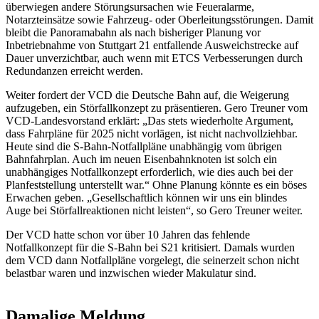
überwiegen andere Störungsursachen wie Feueralarme,
Notarzteinsätze sowie Fahrzeug- oder Oberleitungsstörungen. Damit
bleibt die Panoramabahn als nach bisheriger Planung vor
Inbetriebnahme von Stuttgart 21 entfallende Ausweichstrecke auf
Dauer unverzichtbar, auch wenn mit ETCS Verbesserungen durch
Redundanzen erreicht werden.
Weiter fordert der VCD die Deutsche Bahn auf, die Weigerung
aufzugeben, ein Störfallkonzept zu präsentieren. Gero Treuner vom
VCD-Landesvorstand erklärt: „Das stets wiederholte Argument,
dass Fahrpläne für 2025 nicht vorlägen, ist nicht nachvollziehbar.
Heute sind die S-Bahn-Notfallpläne unabhängig vom übrigen
Bahnfahrplan. Auch im neuen Eisenbahnknoten ist solch ein
unabhängiges Notfallkonzept erforderlich, wie dies auch bei der
Planfeststellung unterstellt war.“ Ohne Planung könnte es ein böses
Erwachen geben. „Gesellschaftlich können wir uns ein blindes
Auge bei Störfallreaktionen nicht leisten“, so Gero Treuner weiter.
Der VCD hatte schon vor über 10 Jahren das fehlende
Notfallkonzept für die S-Bahn bei S21 kritisiert. Damals wurden
dem VCD dann Notfallpläne vorgelegt, die seinerzeit schon nicht
belastbar waren und inzwischen wieder Makulatur sind.
Damalige Meldung