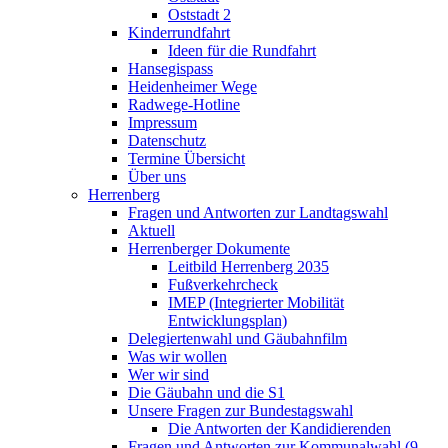
Oststadt 2
Kinderrundfahrt
Ideen für die Rundfahrt
Hansegispass
Heidenheimer Wege
Radwege-Hotline
Impressum
Datenschutz
Termine Übersicht
Über uns
Herrenberg
Fragen und Antworten zur Landtagswahl
Aktuell
Herrenberger Dokumente
Leitbild Herrenberg 2035
Fußverkehrcheck
IMEP (Integrierter Mobilität
Entwicklungsplan)
Delegiertenwahl und Gäubahnfilm
Was wir wollen
Wer wir sind
Die Gäubahn und die S1
Unsere Fragen zur Bundestagswahl
Die Antworten der Kandidierenden
Fragen und Antworten zur Kommunalwahl (9.