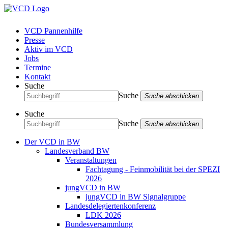
VCD Pannenhilfe
Presse
Aktiv im VCD
Jobs
Termine
Kontakt
Suche
Suche
Suche abschicken
Suche
Suche
Suche abschicken
Der VCD in BW
Landesverband BW
Veranstaltungen
Fachtagung - Feinmobilität bei der SPEZI
2026
jungVCD in BW
jungVCD in BW Signalgruppe
Landesdelegiertenkonferenz
LDK 2026
Bundesversammlung