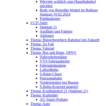
Wieviele wirklich zum Hauptbahnhof
möchten
Rede von Benedikt Weibel im Rathaus
Stuttgart 19.02.2024
Publikationen
VCD Aktiv
Stuttgart 21
Ausflüge und Fahrten
Aktionen
Thema: Bürgerbegehren Bahnhof mit Zukunft
Thema: Zu Fuß
Thema: Fahrrad
Thema: Bus und Bahn, ÖPNV
Nahverkehrspläne
VVS Fahrgastbeirat
Fahrradmitnahme
Luftseilbahn
S-Bahn-Chaos
Panoramabahn
Vordereinstieg bei Bussen
S-Bahn-Konzept tangenS
Thema: Kopfbahnhof 21 (Stuttgart 21)
Thema: Krafträder
AG Super-Polluter
Thema: Auto