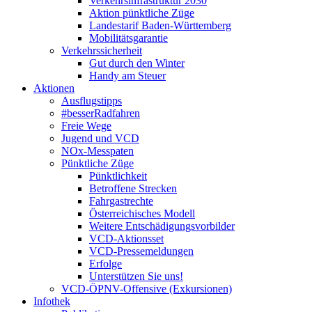
Verkehrsinfrastruktur 2030
Aktion pünktliche Züge
Landestarif Baden-Württemberg
Mobilitätsgarantie
Verkehrssicherheit
Gut durch den Winter
Handy am Steuer
Aktionen
Ausflugstipps
#besserRadfahren
Freie Wege
Jugend und VCD
NOx-Messpaten
Pünktliche Züge
Pünktlichkeit
Betroffene Strecken
Fahrgastrechte
Österreichisches Modell
Weitere Entschädigungsvorbilder
VCD-Aktionsset
VCD-Pressemeldungen
Erfolge
Unterstützen Sie uns!
VCD-ÖPNV-Offensive (Exkursionen)
Infothek