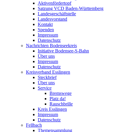
Aktivenfördertopf
Satzung VCD Baden-Württemberg
Landesgeschäftstelle
Landesvorstand
Kontakt
Spenden
Impressum
Datenschutz
Nachrichten Bodenseekreis
Initiative Bodensee-S-Bahn
Über uns
Impressum
Datenschutz
Kreisverband Esslingen
Steckbrief
Über uns
Service
Bremswege
Platz da!
Rauschbrille
Kreis Esslingen
Impressum
Datenschutz
Fellbach
Themensammlung