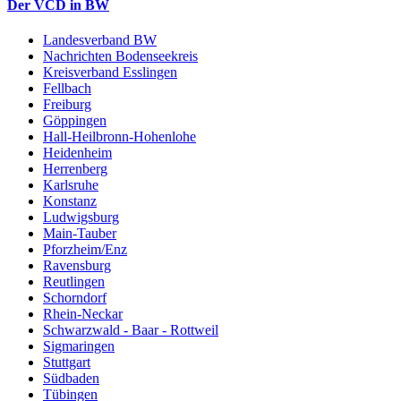
Der VCD in BW
Landesverband BW
Nachrichten Bodenseekreis
Kreisverband Esslingen
Fellbach
Freiburg
Göppingen
Hall-Heilbronn-Hohenlohe
Heidenheim
Herrenberg
Karlsruhe
Konstanz
Ludwigsburg
Main-Tauber
Pforzheim/Enz
Ravensburg
Reutlingen
Schorndorf
Rhein-Neckar
Schwarzwald - Baar - Rottweil
Sigmaringen
Stuttgart
Südbaden
Tübingen