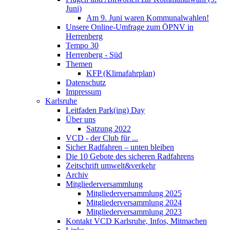
Juni)
Am 9. Juni waren Kommunalwahlen!
Unsere Online-Umfrage zum ÖPNV in
Herrenberg
Tempo 30
Herrenberg - Süd
Themen
KFP (Klimafahrplan)
Datenschutz
Impressum
Karlsruhe
Leitfaden Park(ing) Day
Über uns
Satzung 2022
VCD - der Club für ...
Sicher Radfahren – unten bleiben
Die 10 Gebote des sicheren Radfahrens
Zeitschrift umwelt&verkehr
Archiv
Mitgliederversammlung
Mitgliederversammlung 2025
Mitgliederversammlung 2024
Mitgliederversammlung 2023
Kontakt VCD Karlsruhe, Infos, Mitmachen