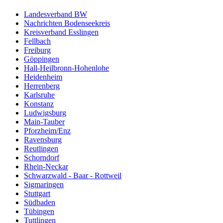
Landesverband BW
Nachrichten Bodenseekreis
Kreisverband Esslingen
Fellbach
Freiburg
Göppingen
Hall-Heilbronn-Hohenlohe
Heidenheim
Herrenberg
Karlsruhe
Konstanz
Ludwigsburg
Main-Tauber
Pforzheim/Enz
Ravensburg
Reutlingen
Schorndorf
Rhein-Neckar
Schwarzwald - Baar - Rottweil
Sigmaringen
Stuttgart
Südbaden
Tübingen
Tuttlingen