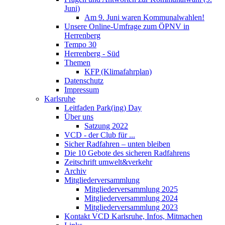
Juni)
Am 9. Juni waren Kommunalwahlen!
Unsere Online-Umfrage zum ÖPNV in
Herrenberg
Tempo 30
Herrenberg - Süd
Themen
KFP (Klimafahrplan)
Datenschutz
Impressum
Karlsruhe
Leitfaden Park(ing) Day
Über uns
Satzung 2022
VCD - der Club für ...
Sicher Radfahren – unten bleiben
Die 10 Gebote des sicheren Radfahrens
Zeitschrift umwelt&verkehr
Archiv
Mitgliederversammlung
Mitgliederversammlung 2025
Mitgliederversammlung 2024
Mitgliederversammlung 2023
Kontakt VCD Karlsruhe, Infos, Mitmachen