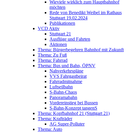
Wieviele wirklich zum Hauptbahnhof
möchten
Rede von Benedikt Weibel im Rathaus
Stuttgart 19.02.2024
Publikationen
VCD Aktiv
Stuttgart 21
Ausflüge und Fahrten
Aktionen
Thema: Bürgerbegehren Bahnhof mit Zukunft
Thema: Zu Fuß
Thema: Fahrrad
Thema: Bus und Bahn, ÖPNV
Nahverkehrspläne
VVS Fahrgastbeirat
Fahrradmitnahme
Luftseilbahn
S-Bahn-Chaos
Panoramabahn
Vordereinstieg bei Bussen
S-Bahn-Konzept tangenS
Thema: Kopfbahnhof 21 (Stuttgart 21)
Thema: Krafträder
AG Super-Polluter
Thema: Auto