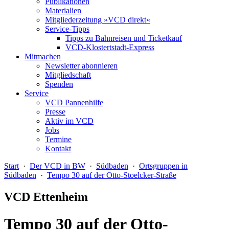
Publikationen
Materialien
Mitgliederzeitung »VCD direkt«
Service-Tipps
Tipps zu Bahnreisen und Ticketkauf
VCD-Klostertstadt-Express
Mitmachen
Newsletter abonnieren
Mitgliedschaft
Spenden
Service
VCD Pannenhilfe
Presse
Aktiv im VCD
Jobs
Termine
Kontakt
Start
·
Der VCD in BW
·
Südbaden
·
Ortsgruppen in
Südbaden
·
Tempo 30 auf der Otto-Stoelcker-Straße
VCD Ettenheim
Tempo 30 auf der Otto-