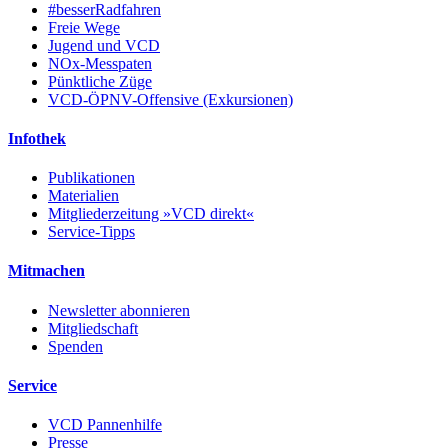
#besserRadfahren
Freie Wege
Jugend und VCD
NOx-Messpaten
Pünktliche Züge
VCD-ÖPNV-Offensive (Exkursionen)
Infothek
Publikationen
Materialien
Mitgliederzeitung »VCD direkt«
Service-Tipps
Mitmachen
Newsletter abonnieren
Mitgliedschaft
Spenden
Service
VCD Pannenhilfe
Presse