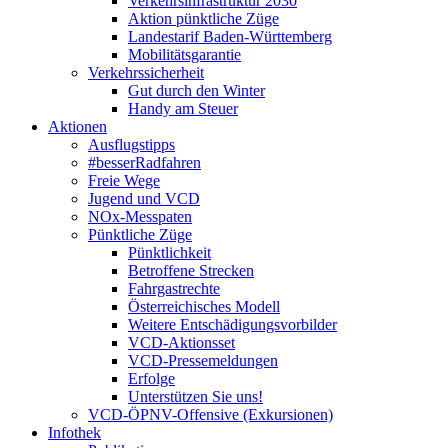
Verkehrsinfrastruktur 2030
Aktion pünktliche Züge
Landestarif Baden-Württemberg
Mobilitätsgarantie
Verkehrssicherheit
Gut durch den Winter
Handy am Steuer
Aktionen
Ausflugstipps
#besserRadfahren
Freie Wege
Jugend und VCD
NOx-Messpaten
Pünktliche Züge
Pünktlichkeit
Betroffene Strecken
Fahrgastrechte
Österreichisches Modell
Weitere Entschädigungsvorbilder
VCD-Aktionsset
VCD-Pressemeldungen
Erfolge
Unterstützen Sie uns!
VCD-ÖPNV-Offensive (Exkursionen)
Infothek