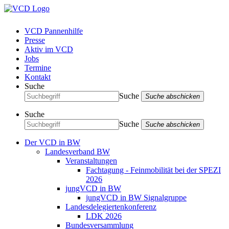
VCD Pannenhilfe
Presse
Aktiv im VCD
Jobs
Termine
Kontakt
Suche
Suche
Suche abschicken
Suche
Suche
Suche abschicken
Der VCD in BW
Landesverband BW
Veranstaltungen
Fachtagung - Feinmobilität bei der SPEZI
2026
jungVCD in BW
jungVCD in BW Signalgruppe
Landesdelegiertenkonferenz
LDK 2026
Bundesversammlung