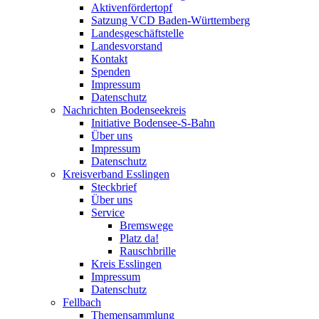
Aktivenfördertopf
Satzung VCD Baden-Württemberg
Landesgeschäftstelle
Landesvorstand
Kontakt
Spenden
Impressum
Datenschutz
Nachrichten Bodenseekreis
Initiative Bodensee-S-Bahn
Über uns
Impressum
Datenschutz
Kreisverband Esslingen
Steckbrief
Über uns
Service
Bremswege
Platz da!
Rauschbrille
Kreis Esslingen
Impressum
Datenschutz
Fellbach
Themensammlung