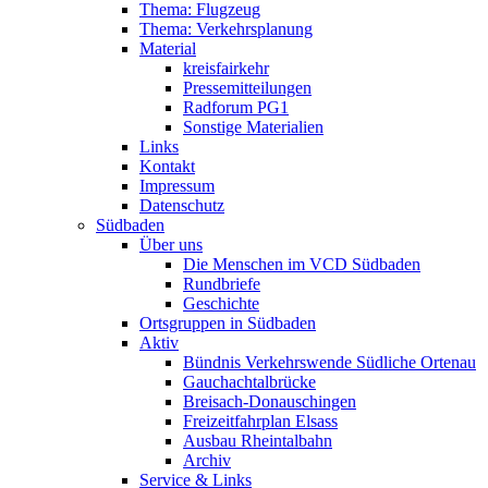
Thema: Flugzeug
Thema: Verkehrsplanung
Material
kreisfairkehr
Pressemitteilungen
Radforum PG1
Sonstige Materialien
Links
Kontakt
Impressum
Datenschutz
Südbaden
Über uns
Die Menschen im VCD Südbaden
Rundbriefe
Geschichte
Ortsgruppen in Südbaden
Aktiv
Bündnis Verkehrswende Südliche Ortenau
Gauchachtalbrücke
Breisach-Donauschingen
Freizeitfahrplan Elsass
Ausbau Rheintalbahn
Archiv
Service & Links