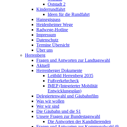
Oststadt 2
Kinderrundfahrt
Ideen für die Rundfahrt
Hansegispass
Heidenheimer Wege
Radwege-Hotline
Impressum
Datenschutz
Termine Übersicht
Über uns
Herrenberg
Fragen und Antworten zur Landtagswahl
Aktuell
Herrenberger Dokumente
Leitbild Herrenberg 2035
Fußverkehrcheck
IMEP (Integrierter Mobilität
Entwicklungsplan)
Delegiertenwahl und Gäubahnfilm
Was wir wollen
Wer wir sind
Die Gäubahn und die S1
Unsere Fragen zur Bundestagswahl
Die Antworten der Kandidierenden
Fragen und Antworten zur Kommunalwahl (9.