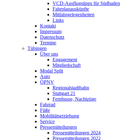
VCD-Ausflugstipps für Südbaden
Fahrplanauskünfte
Mitfahrgelegenheiten
Links
Kontakt
Impressum
Datenschutz
Termine
Tübingen
Über uns
Engagement
Mitgliedschaft
Modal Split
Auto
ÖPNV
Regionalstadtbahn
Stuttgart 21
Fernbusse, Nachtzüge
Fahrrad
Füße
Mobilitätserziehung
Service
Pressemitteilungen
Pressemitteilungen 2024
Pressemitteilungen 2022