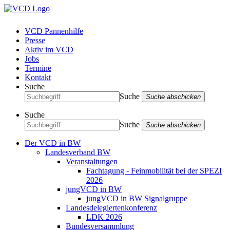
VCD Pannenhilfe
Presse
Aktiv im VCD
Jobs
Termine
Kontakt
Suche
Suche
Suche abschicken
Suche
Suche
Suche abschicken
Der VCD in BW
Landesverband BW
Veranstaltungen
Fachtagung - Feinmobilität bei der SPEZI
2026
jungVCD in BW
jungVCD in BW Signalgruppe
Landesdelegiertenkonferenz
LDK 2026
Bundesversammlung