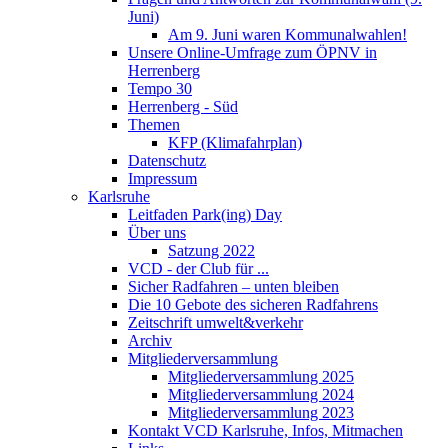
Juni)
Am 9. Juni waren Kommunalwahlen!
Unsere Online-Umfrage zum ÖPNV in
Herrenberg
Tempo 30
Herrenberg - Süd
Themen
KFP (Klimafahrplan)
Datenschutz
Impressum
Karlsruhe
Leitfaden Park(ing) Day
Über uns
Satzung 2022
VCD - der Club für ...
Sicher Radfahren – unten bleiben
Die 10 Gebote des sicheren Radfahrens
Zeitschrift umwelt&verkehr
Archiv
Mitgliederversammlung
Mitgliederversammlung 2025
Mitgliederversammlung 2024
Mitgliederversammlung 2023
Kontakt VCD Karlsruhe, Infos, Mitmachen