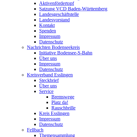
Aktivenfördertopf
Satzung VCD Baden-Württemberg
Landesgeschäftstelle
Landesvorstand
Kontakt
Spenden
Impressum
Datenschutz
Nachrichten Bodenseekreis
Initiative Bodensee-S-Bahn
Über uns
Impressum
Datenschutz
Kreisverband Esslingen
Steckbrief
Über uns
Service
Bremswege
Platz da!
Rauschbrille
Kreis Esslingen
Impressum
Datenschutz
Fellbach
Themensammlung