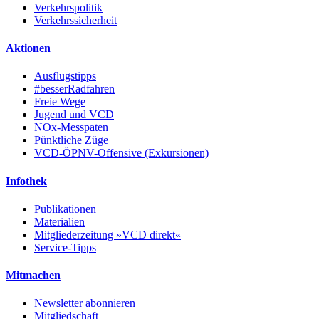
Verkehrspolitik
Verkehrssicherheit
Aktionen
Ausflugstipps
#besserRadfahren
Freie Wege
Jugend und VCD
NOx-Messpaten
Pünktliche Züge
VCD-ÖPNV-Offensive (Exkursionen)
Infothek
Publikationen
Materialien
Mitgliederzeitung »VCD direkt«
Service-Tipps
Mitmachen
Newsletter abonnieren
Mitgliedschaft