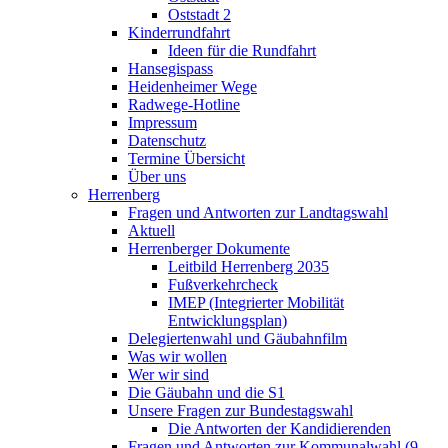
Oststadt 2
Kinderrundfahrt
Ideen für die Rundfahrt
Hansegispass
Heidenheimer Wege
Radwege-Hotline
Impressum
Datenschutz
Termine Übersicht
Über uns
Herrenberg
Fragen und Antworten zur Landtagswahl
Aktuell
Herrenberger Dokumente
Leitbild Herrenberg 2035
Fußverkehrcheck
IMEP (Integrierter Mobilität
Entwicklungsplan)
Delegiertenwahl und Gäubahnfilm
Was wir wollen
Wer wir sind
Die Gäubahn und die S1
Unsere Fragen zur Bundestagswahl
Die Antworten der Kandidierenden
Fragen und Antworten zur Kommunalwahl (9.