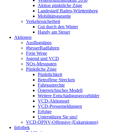
Verkehrsinfrastruktur 2030
Aktion pünktliche Züge
Landestarif Baden-Württemberg
Mobilitätsgarantie
Verkehrssicherheit
Gut durch den Winter
Handy am Steuer
Aktionen
Ausflugstipps
#besserRadfahren
Freie Wege
Jugend und VCD
NOx-Messpaten
Pünktliche Züge
Pünktlichkeit
Betroffene Strecken
Fahrgastrechte
Österreichisches Modell
Weitere Entschädigungsvorbilder
VCD-Aktionsset
VCD-Pressemeldungen
Erfolge
Unterstützen Sie uns!
VCD-ÖPNV-Offensive (Exkursionen)
Infothek