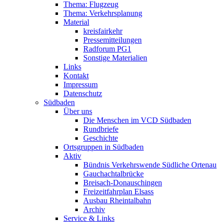
Thema: Flugzeug
Thema: Verkehrsplanung
Material
kreisfairkehr
Pressemitteilungen
Radforum PG1
Sonstige Materialien
Links
Kontakt
Impressum
Datenschutz
Südbaden
Über uns
Die Menschen im VCD Südbaden
Rundbriefe
Geschichte
Ortsgruppen in Südbaden
Aktiv
Bündnis Verkehrswende Südliche Ortenau
Gauchachtalbrücke
Breisach-Donauschingen
Freizeitfahrplan Elsass
Ausbau Rheintalbahn
Archiv
Service & Links