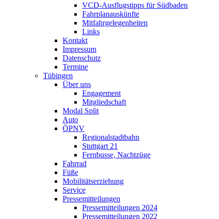
VCD-Ausflugstipps für Südbaden
Fahrplanauskünfte
Mitfahrgelegenheiten
Links
Kontakt
Impressum
Datenschutz
Termine
Tübingen
Über uns
Engagement
Mitgliedschaft
Modal Split
Auto
ÖPNV
Regionalstadtbahn
Stuttgart 21
Fernbusse, Nachtzüge
Fahrrad
Füße
Mobilitätserziehung
Service
Pressemitteilungen
Pressemitteilungen 2024
Pressemitteilungen 2022