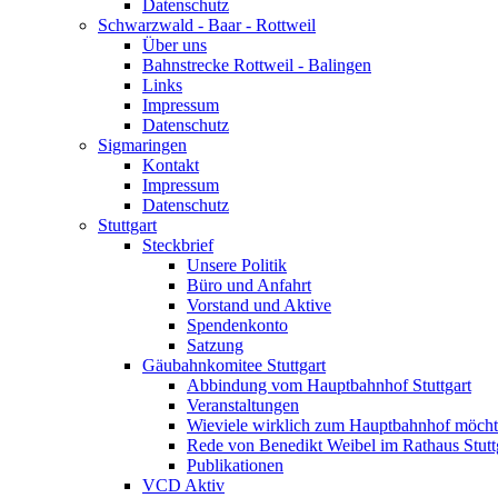
Datenschutz
Schwarzwald - Baar - Rottweil
Über uns
Bahnstrecke Rottweil - Balingen
Links
Impressum
Datenschutz
Sigmaringen
Kontakt
Impressum
Datenschutz
Stuttgart
Steckbrief
Unsere Politik
Büro und Anfahrt
Vorstand und Aktive
Spendenkonto
Satzung
Gäubahnkomitee Stuttgart
Abbindung vom Hauptbahnhof Stuttgart
Veranstaltungen
Wieviele wirklich zum Hauptbahnhof möch
Rede von Benedikt Weibel im Rathaus Stutt
Publikationen
VCD Aktiv