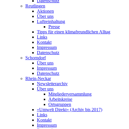
Datenschutz
Reutlingen
Aktionen
Über uns
Luftreinhaltung
Presse
Tipps für einen klimafreundlichen Alltag
Links
Kontakt
Impressum
Datenschutz
Schorndorf
Über uns
Impressum
Datenschutz
Rhein-Neckar
Newsletterarchiv
Über uns
Mitgliederversammlung
Arbeitskreise
Ortsgruppen
»Umwelt Direkt« (Archiv bis 2017)
Links
Kontakt
Impressum