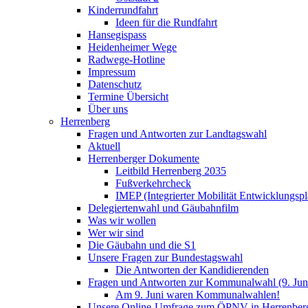
Kinderrundfahrt
Ideen für die Rundfahrt
Hansegispass
Heidenheimer Wege
Radwege-Hotline
Impressum
Datenschutz
Termine Übersicht
Über uns
Herrenberg
Fragen und Antworten zur Landtagswahl
Aktuell
Herrenberger Dokumente
Leitbild Herrenberg 2035
Fußverkehrcheck
IMEP (Integrierter Mobilität Entwicklungspl
Delegiertenwahl und Gäubahnfilm
Was wir wollen
Wer wir sind
Die Gäubahn und die S1
Unsere Fragen zur Bundestagswahl
Die Antworten der Kandidierenden
Fragen und Antworten zur Kommunalwahl (9. Jun
Am 9. Juni waren Kommunalwahlen!
Unsere Online-Umfrage zum ÖPNV in Herrenber