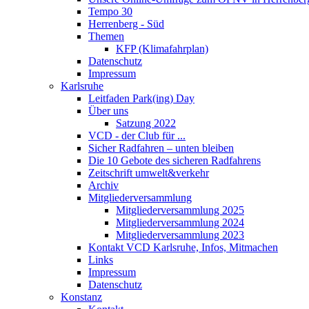
Tempo 30
Herrenberg - Süd
Themen
KFP (Klimafahrplan)
Datenschutz
Impressum
Karlsruhe
Leitfaden Park(ing) Day
Über uns
Satzung 2022
VCD - der Club für ...
Sicher Radfahren – unten bleiben
Die 10 Gebote des sicheren Radfahrens
Zeitschrift umwelt&verkehr
Archiv
Mitgliederversammlung
Mitgliederversammlung 2025
Mitgliederversammlung 2024
Mitgliederversammlung 2023
Kontakt VCD Karlsruhe, Infos, Mitmachen
Links
Impressum
Datenschutz
Konstanz