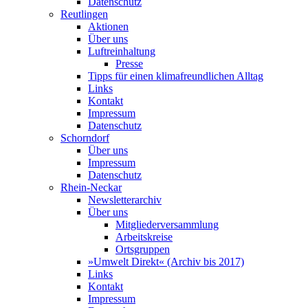
Datenschutz
Reutlingen
Aktionen
Über uns
Luftreinhaltung
Presse
Tipps für einen klimafreundlichen Alltag
Links
Kontakt
Impressum
Datenschutz
Schorndorf
Über uns
Impressum
Datenschutz
Rhein-Neckar
Newsletterarchiv
Über uns
Mitgliederversammlung
Arbeitskreise
Ortsgruppen
»Umwelt Direkt« (Archiv bis 2017)
Links
Kontakt
Impressum