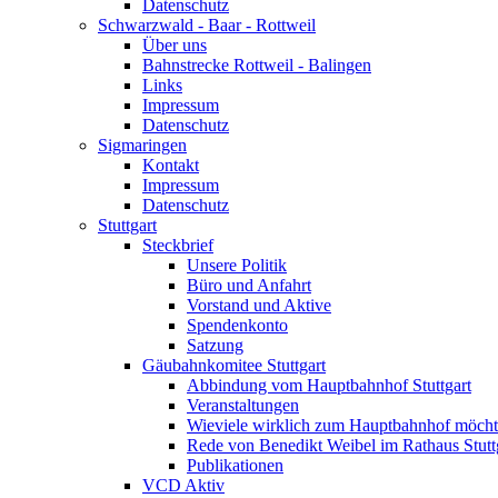
Datenschutz
Schwarzwald - Baar - Rottweil
Über uns
Bahnstrecke Rottweil - Balingen
Links
Impressum
Datenschutz
Sigmaringen
Kontakt
Impressum
Datenschutz
Stuttgart
Steckbrief
Unsere Politik
Büro und Anfahrt
Vorstand und Aktive
Spendenkonto
Satzung
Gäubahnkomitee Stuttgart
Abbindung vom Hauptbahnhof Stuttgart
Veranstaltungen
Wieviele wirklich zum Hauptbahnhof möch
Rede von Benedikt Weibel im Rathaus Stutt
Publikationen
VCD Aktiv