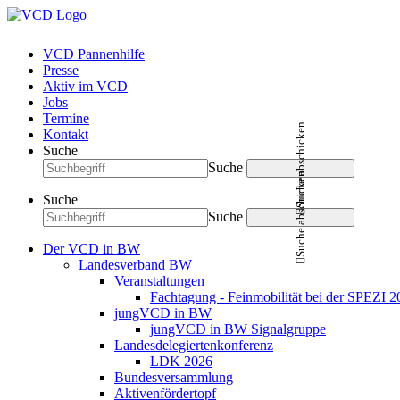
VCD Pannenhilfe
Presse
Aktiv im VCD
Jobs
Termine
Suche abschicken
Kontakt
Suche
Suche
Suche abschicken
Suche
Suche
Der VCD in BW
Landesverband BW
Veranstaltungen
Fachtagung - Feinmobilität bei der SPEZI 2
jungVCD in BW
jungVCD in BW Signalgruppe
Landesdelegiertenkonferenz
LDK 2026
Bundesversammlung
Aktivenfördertopf