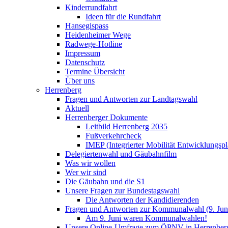
Kinderrundfahrt
Ideen für die Rundfahrt
Hansegispass
Heidenheimer Wege
Radwege-Hotline
Impressum
Datenschutz
Termine Übersicht
Über uns
Herrenberg
Fragen und Antworten zur Landtagswahl
Aktuell
Herrenberger Dokumente
Leitbild Herrenberg 2035
Fußverkehrcheck
IMEP (Integrierter Mobilität Entwicklungspl
Delegiertenwahl und Gäubahnfilm
Was wir wollen
Wer wir sind
Die Gäubahn und die S1
Unsere Fragen zur Bundestagswahl
Die Antworten der Kandidierenden
Fragen und Antworten zur Kommunalwahl (9. Jun
Am 9. Juni waren Kommunalwahlen!
Unsere Online-Umfrage zum ÖPNV in Herrenber