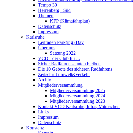
Tempo 30
Herrenberg - Süd
Themen
KFP (Klimafahrplan)
Datenschutz
Impressum
Karlsruhe
Leitfaden Park(ing) Day
Über uns
Satzung 2022
VCD - der Club für ...
Sicher Radfahren – unten bleiben
Die 10 Gebote des sicheren Radfahrens
Zeitschrift umwelt&verkehr
Archiv
Mitgliederversammlung
Mitgliederversammlung 2025
Mitgliederversammlung 2024
Mitgliederversammlung 2023
Kontakt VCD Karlsruhe, Infos, Mitmachen
Links
Impressum
Datenschutz
Konstanz