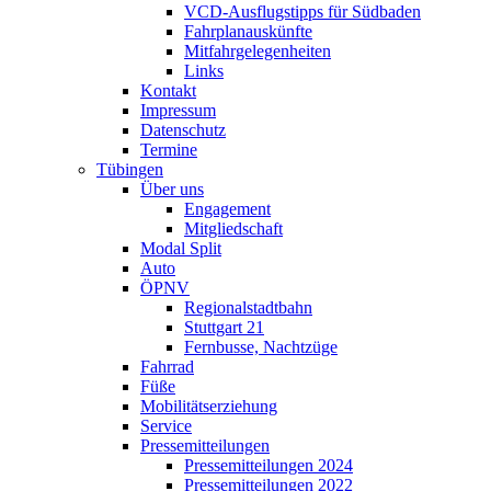
VCD-Ausflugstipps für Südbaden
Fahrplanauskünfte
Mitfahrgelegenheiten
Links
Kontakt
Impressum
Datenschutz
Termine
Tübingen
Über uns
Engagement
Mitgliedschaft
Modal Split
Auto
ÖPNV
Regionalstadtbahn
Stuttgart 21
Fernbusse, Nachtzüge
Fahrrad
Füße
Mobilitätserziehung
Service
Pressemitteilungen
Pressemitteilungen 2024
Pressemitteilungen 2022