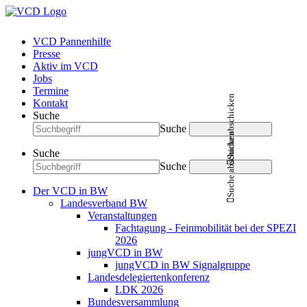
VCD Pannenhilfe
Presse
Aktiv im VCD
Jobs
Termine
Suche abschicken
Kontakt
Suche
Suche
Suche abschicken
Suche
Suche
Der VCD in BW
Landesverband BW
Veranstaltungen
Fachtagung - Feinmobilität bei der SPEZI
2026
jungVCD in BW
jungVCD in BW Signalgruppe
Landesdelegiertenkonferenz
LDK 2026
Bundesversammlung