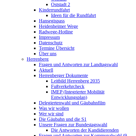
Oststadt 2
Kinderrundfahrt
Ideen für die Rundfahrt
Hansegispass
Heidenheimer Wege
Radwege-Hotline
Impressum
Datenschutz
Termine Übersicht
Über uns
Herrenberg
Fragen und Antworten zur Landtagswahl
Aktuell
Herrenberger Dokumente
Leitbild Herrenberg 2035
Fußverkehrcheck
IMEP (Integrierter Mobilität
Entwicklungsplan)
Delegiertenwahl und Gäubahnfilm
Was wir wollen
Wer wir sind
Die Gäubahn und die S1
Unsere Fragen zur Bundestagswahl
Die Antworten der Kandidierenden
Fragen und Antworten zur Kommunalwahl (9.