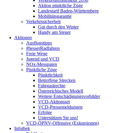
Verkehrsinfrastruktur 2030
Aktion pünktliche Züge
Landestarif Baden-Württemberg
Mobilitätsgarantie
Verkehrssicherheit
Gut durch den Winter
Handy am Steuer
Aktionen
Ausflugstipps
#besserRadfahren
Freie Wege
Jugend und VCD
NOx-Messpaten
Pünktliche Züge
Pünktlichkeit
Betroffene Strecken
Fahrgastrechte
Österreichisches Modell
Weitere Entschädigungsvorbilder
VCD-Aktionsset
VCD-Pressemeldungen
Erfolge
Unterstützen Sie uns!
VCD-ÖPNV-Offensive (Exkursionen)
Infothek