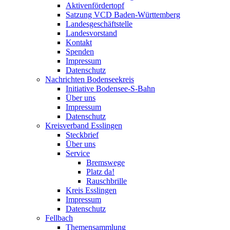
Aktivenfördertopf
Satzung VCD Baden-Württemberg
Landesgeschäftstelle
Landesvorstand
Kontakt
Spenden
Impressum
Datenschutz
Nachrichten Bodenseekreis
Initiative Bodensee-S-Bahn
Über uns
Impressum
Datenschutz
Kreisverband Esslingen
Steckbrief
Über uns
Service
Bremswege
Platz da!
Rauschbrille
Kreis Esslingen
Impressum
Datenschutz
Fellbach
Themensammlung