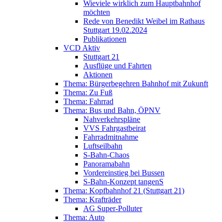
Wieviele wirklich zum Hauptbahnhof
möchten
Rede von Benedikt Weibel im Rathaus
Stuttgart 19.02.2024
Publikationen
VCD Aktiv
Stuttgart 21
Ausflüge und Fahrten
Aktionen
Thema: Bürgerbegehren Bahnhof mit Zukunft
Thema: Zu Fuß
Thema: Fahrrad
Thema: Bus und Bahn, ÖPNV
Nahverkehrspläne
VVS Fahrgastbeirat
Fahrradmitnahme
Luftseilbahn
S-Bahn-Chaos
Panoramabahn
Vordereinstieg bei Bussen
S-Bahn-Konzept tangenS
Thema: Kopfbahnhof 21 (Stuttgart 21)
Thema: Krafträder
AG Super-Polluter
Thema: Auto