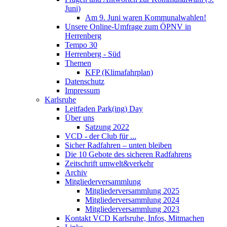
Juni)
Am 9. Juni waren Kommunalwahlen!
Unsere Online-Umfrage zum ÖPNV in
Herrenberg
Tempo 30
Herrenberg - Süd
Themen
KFP (Klimafahrplan)
Datenschutz
Impressum
Karlsruhe
Leitfaden Park(ing) Day
Über uns
Satzung 2022
VCD - der Club für ...
Sicher Radfahren – unten bleiben
Die 10 Gebote des sicheren Radfahrens
Zeitschrift umwelt&verkehr
Archiv
Mitgliederversammlung
Mitgliederversammlung 2025
Mitgliederversammlung 2024
Mitgliederversammlung 2023
Kontakt VCD Karlsruhe, Infos, Mitmachen