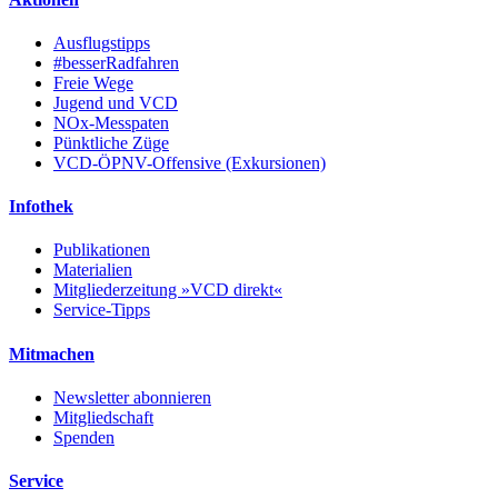
Ausflugstipps
#besserRadfahren
Freie Wege
Jugend und VCD
NOx-Messpaten
Pünktliche Züge
VCD-ÖPNV-Offensive (Exkursionen)
Infothek
Publikationen
Materialien
Mitgliederzeitung »VCD direkt«
Service-Tipps
Mitmachen
Newsletter abonnieren
Mitgliedschaft
Spenden
Service