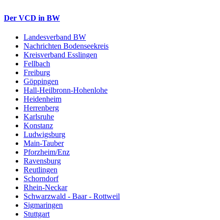
Der VCD in BW
Landesverband BW
Nachrichten Bodenseekreis
Kreisverband Esslingen
Fellbach
Freiburg
Göppingen
Hall-Heilbronn-Hohenlohe
Heidenheim
Herrenberg
Karlsruhe
Konstanz
Ludwigsburg
Main-Tauber
Pforzheim/Enz
Ravensburg
Reutlingen
Schorndorf
Rhein-Neckar
Schwarzwald - Baar - Rottweil
Sigmaringen
Stuttgart