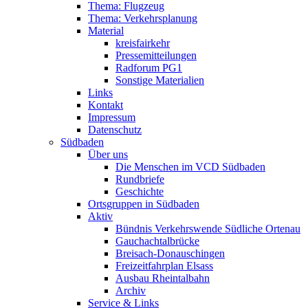
Thema: Flugzeug
Thema: Verkehrsplanung
Material
kreisfairkehr
Pressemitteilungen
Radforum PG1
Sonstige Materialien
Links
Kontakt
Impressum
Datenschutz
Südbaden
Über uns
Die Menschen im VCD Südbaden
Rundbriefe
Geschichte
Ortsgruppen in Südbaden
Aktiv
Bündnis Verkehrswende Südliche Ortenau
Gauchachtalbrücke
Breisach-Donauschingen
Freizeitfahrplan Elsass
Ausbau Rheintalbahn
Archiv
Service & Links