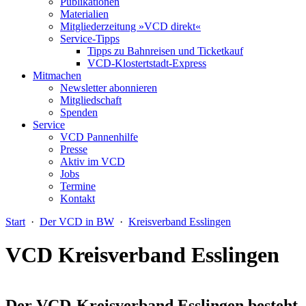
Publikationen
Materialien
Mitgliederzeitung »VCD direkt«
Service-Tipps
Tipps zu Bahnreisen und Ticketkauf
VCD-Klostertstadt-Express
Mitmachen
Newsletter abonnieren
Mitgliedschaft
Spenden
Service
VCD Pannenhilfe
Presse
Aktiv im VCD
Jobs
Termine
Kontakt
Start
·
Der VCD in BW
·
Kreisverband Esslingen
VCD Kreisverband Esslingen
Der VCD-Kreisverband Esslingen besteht