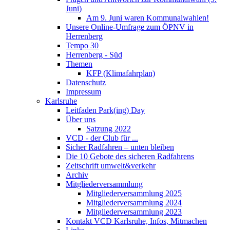
Juni)
Am 9. Juni waren Kommunalwahlen!
Unsere Online-Umfrage zum ÖPNV in
Herrenberg
Tempo 30
Herrenberg - Süd
Themen
KFP (Klimafahrplan)
Datenschutz
Impressum
Karlsruhe
Leitfaden Park(ing) Day
Über uns
Satzung 2022
VCD - der Club für ...
Sicher Radfahren – unten bleiben
Die 10 Gebote des sicheren Radfahrens
Zeitschrift umwelt&verkehr
Archiv
Mitgliederversammlung
Mitgliederversammlung 2025
Mitgliederversammlung 2024
Mitgliederversammlung 2023
Kontakt VCD Karlsruhe, Infos, Mitmachen