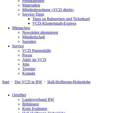
Publikationen
Materialien
Mitgliederzeitung »VCD direkt«
Service-Tipps
Tipps zu Bahnreisen und Ticketkauf
VCD-Klostertstadt-Express
Mitmachen
Newsletter abonnieren
Mitgliedschaft
Spenden
Service
VCD Pannenhilfe
Presse
Aktiv im VCD
Jobs
Termine
Kontakt
Start
·
Der VCD in BW
·
Hall-Heilbronn-Hohenlohe
Ortsfilter
Landesverband BW
Böblingen
Kreis Esslingen