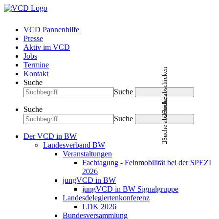
VCD Pannenhilfe
Presse
Aktiv im VCD
Jobs
Termine
Suche abschicken
Kontakt
Suche
Suche
Suche abschicken
Suche
Suche
Der VCD in BW
Landesverband BW
Veranstaltungen
Fachtagung - Feinmobilität bei der SPEZI
2026
jungVCD in BW
jungVCD in BW Signalgruppe
Landesdelegiertenkonferenz
LDK 2026
Bundesversammlung