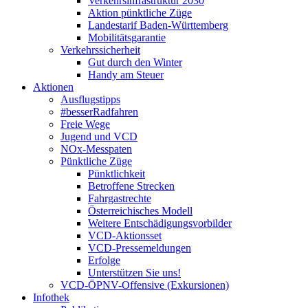
Verkehrsinfrastruktur 2030
Aktion pünktliche Züge
Landestarif Baden-Württemberg
Mobilitätsgarantie
Verkehrssicherheit
Gut durch den Winter
Handy am Steuer
Aktionen
Ausflugstipps
#besserRadfahren
Freie Wege
Jugend und VCD
NOx-Messpaten
Pünktliche Züge
Pünktlichkeit
Betroffene Strecken
Fahrgastrechte
Österreichisches Modell
Weitere Entschädigungsvorbilder
VCD-Aktionsset
VCD-Pressemeldungen
Erfolge
Unterstützen Sie uns!
VCD-ÖPNV-Offensive (Exkursionen)
Infothek