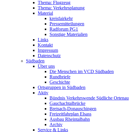
Thema: Flugzeug
Thema: Verkehrsplanung
Material
kreisfairkehr
Pressemitteilungen
Radforum PG1
Sonstige Materialien
Links
Kontakt
Impressum
Datenschutz
Südbaden
Über uns
Die Menschen im VCD Südbaden
Rundbriefe
Geschichte
Ortsgruppen in Südbaden
Aktiv
Bündnis Verkehrswende Südliche Ortenau
Gauchachtalbrücke
Breisach-Donauschingen
Freizeitfahrplan Elsass
Ausbau Rheintalbahn
Archiv
Service & Links