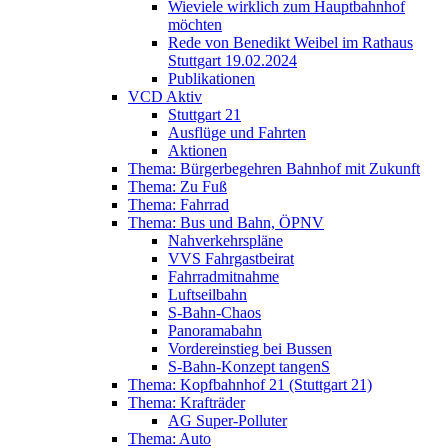
Wieviele wirklich zum Hauptbahnhof
möchten
Rede von Benedikt Weibel im Rathaus
Stuttgart 19.02.2024
Publikationen
VCD Aktiv
Stuttgart 21
Ausflüge und Fahrten
Aktionen
Thema: Bürgerbegehren Bahnhof mit Zukunft
Thema: Zu Fuß
Thema: Fahrrad
Thema: Bus und Bahn, ÖPNV
Nahverkehrspläne
VVS Fahrgastbeirat
Fahrradmitnahme
Luftseilbahn
S-Bahn-Chaos
Panoramabahn
Vordereinstieg bei Bussen
S-Bahn-Konzept tangenS
Thema: Kopfbahnhof 21 (Stuttgart 21)
Thema: Krafträder
AG Super-Polluter
Thema: Auto