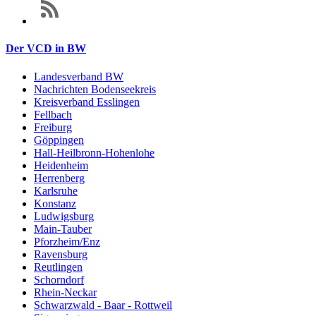
Der VCD in BW
Landesverband BW
Nachrichten Bodenseekreis
Kreisverband Esslingen
Fellbach
Freiburg
Göppingen
Hall-Heilbronn-Hohenlohe
Heidenheim
Herrenberg
Karlsruhe
Konstanz
Ludwigsburg
Main-Tauber
Pforzheim/Enz
Ravensburg
Reutlingen
Schorndorf
Rhein-Neckar
Schwarzwald - Baar - Rottweil