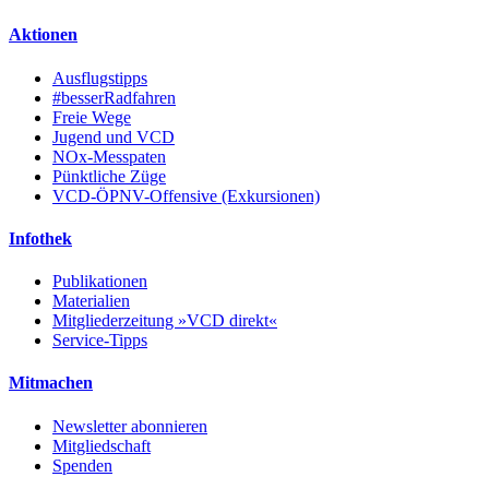
Aktionen
Ausflugstipps
#besserRadfahren
Freie Wege
Jugend und VCD
NOx-Messpaten
Pünktliche Züge
VCD-ÖPNV-Offensive (Exkursionen)
Infothek
Publikationen
Materialien
Mitgliederzeitung »VCD direkt«
Service-Tipps
Mitmachen
Newsletter abonnieren
Mitgliedschaft
Spenden