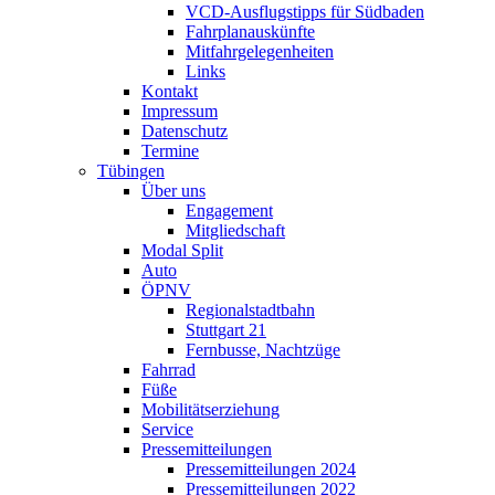
VCD-Ausflugstipps für Südbaden
Fahrplanauskünfte
Mitfahrgelegenheiten
Links
Kontakt
Impressum
Datenschutz
Termine
Tübingen
Über uns
Engagement
Mitgliedschaft
Modal Split
Auto
ÖPNV
Regionalstadtbahn
Stuttgart 21
Fernbusse, Nachtzüge
Fahrrad
Füße
Mobilitätserziehung
Service
Pressemitteilungen
Pressemitteilungen 2024
Pressemitteilungen 2022