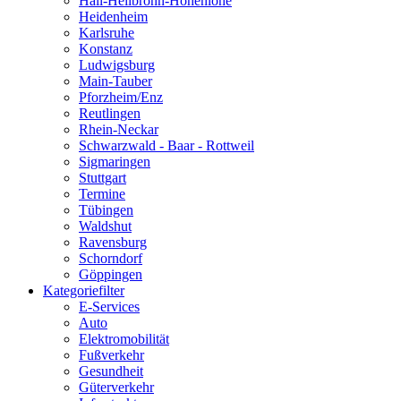
Hall-Heilbronn-Hohenlohe
Heidenheim
Karlsruhe
Konstanz
Ludwigsburg
Main-Tauber
Pforzheim/Enz
Reutlingen
Rhein-Neckar
Schwarzwald - Baar - Rottweil
Sigmaringen
Stuttgart
Termine
Tübingen
Waldshut
Ravensburg
Schorndorf
Göppingen
Kategoriefilter
E-Services
Auto
Elektromobilität
Fußverkehr
Gesundheit
Güterverkehr