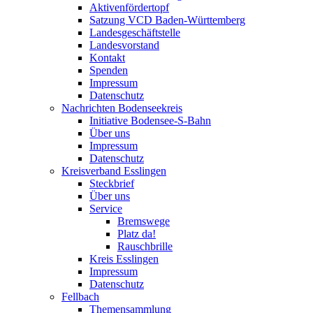
Aktivenfördertopf
Satzung VCD Baden-Württemberg
Landesgeschäftstelle
Landesvorstand
Kontakt
Spenden
Impressum
Datenschutz
Nachrichten Bodenseekreis
Initiative Bodensee-S-Bahn
Über uns
Impressum
Datenschutz
Kreisverband Esslingen
Steckbrief
Über uns
Service
Bremswege
Platz da!
Rauschbrille
Kreis Esslingen
Impressum
Datenschutz
Fellbach
Themensammlung