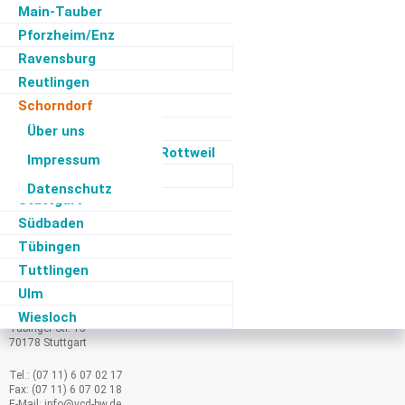
Main-Tauber
Pforzheim/Enz
Ravensburg
Reutlingen
Schorndorf
Rhein-Neckar
Über uns
Schwarzwald - Baar - Rottweil
Impressum
Sigmaringen
Datenschutz
Stuttgart
Hinweis
: Bitte den Kontakt zum Landesverband nur für allgemeine
Südbaden
Fragen nutzen.
Tübingen
Bei regionalen Fragen kontaktieren Sie direkt die entsprechende
Tuttlingen
VCD-Gruppe (
passende Gruppe in Baden-Württemberg finden
).
Ulm
VCD Baden-Württemberg e.V.
Wiesloch
Tübinger Str. 15
70178 Stuttgart
Tel.: (07 11) 6 07 02 17
Fax: (07 11) 6 07 02 18
E-Mail:
info@
vcd-bw.de