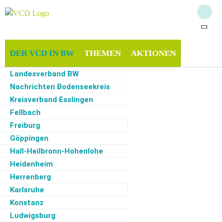
DER VCD IN BW
THEMEN
AKTIONEN
Landesverband BW
INFOTHEK
MITMACHEN
SERVICE
Nachrichten Bodenseekreis
Kreisverband Esslingen
Fellbach
Freiburg
Start
·
Der VCD in BW
·
Schorndorf
Göppingen
Hall-Heilbronn-Hohenlohe
Ortsfilter
Kategoriefilter
Monatsfilter
Heidenheim
Herrenberg
Zur Zeit keine Termine
Karlsruhe
Konstanz
Ludwigsburg