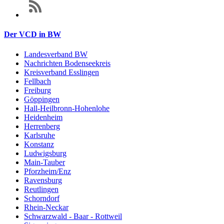
Der VCD in BW
Landesverband BW
Nachrichten Bodenseekreis
Kreisverband Esslingen
Fellbach
Freiburg
Göppingen
Hall-Heilbronn-Hohenlohe
Heidenheim
Herrenberg
Karlsruhe
Konstanz
Ludwigsburg
Main-Tauber
Pforzheim/Enz
Ravensburg
Reutlingen
Schorndorf
Rhein-Neckar
Schwarzwald - Baar - Rottweil