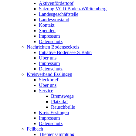
Aktivenfördertopf
Satzung VCD Baden-Württemberg
Landesgeschäftstelle
Landesvorstand
Kontakt
Spenden
Impressum
Datenschutz
Nachrichten Bodenseekreis
Initiative Bodensee-S-Bahn
Über uns
Impressum
Datenschutz
Kreisverband Esslingen
Steckbrief
Über uns
Service
Bremswege
Platz da!
Rauschbrille
Kreis Esslingen
Impressum
Datenschutz
Fellbach
Themensammlung