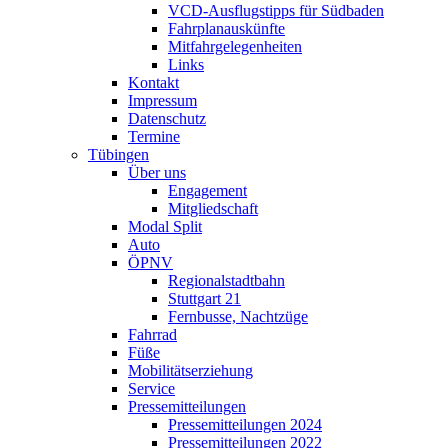
VCD-Ausflugstipps für Südbaden
Fahrplanauskünfte
Mitfahrgelegenheiten
Links
Kontakt
Impressum
Datenschutz
Termine
Tübingen
Über uns
Engagement
Mitgliedschaft
Modal Split
Auto
ÖPNV
Regionalstadtbahn
Stuttgart 21
Fernbusse, Nachtzüge
Fahrrad
Füße
Mobilitätserziehung
Service
Pressemitteilungen
Pressemitteilungen 2024
Pressemitteilungen 2022