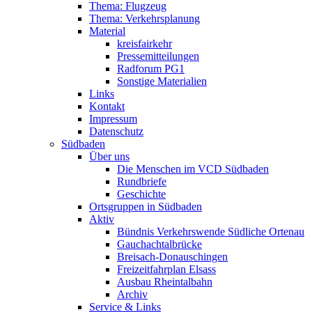
Thema: Flugzeug
Thema: Verkehrsplanung
Material
kreisfairkehr
Pressemitteilungen
Radforum PG1
Sonstige Materialien
Links
Kontakt
Impressum
Datenschutz
Südbaden
Über uns
Die Menschen im VCD Südbaden
Rundbriefe
Geschichte
Ortsgruppen in Südbaden
Aktiv
Bündnis Verkehrswende Südliche Ortenau
Gauchachtalbrücke
Breisach-Donauschingen
Freizeitfahrplan Elsass
Ausbau Rheintalbahn
Archiv
Service & Links