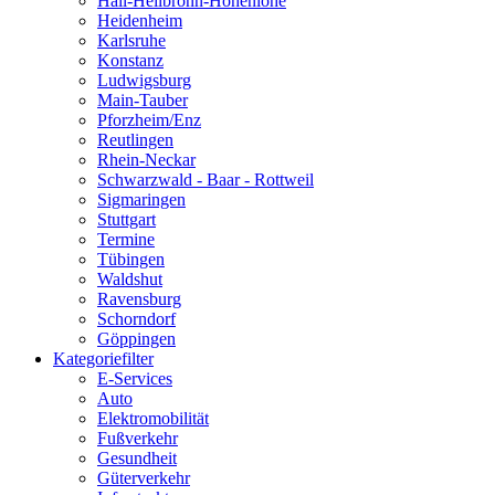
Hall-Heilbronn-Hohenlohe
Heidenheim
Karlsruhe
Konstanz
Ludwigsburg
Main-Tauber
Pforzheim/Enz
Reutlingen
Rhein-Neckar
Schwarzwald - Baar - Rottweil
Sigmaringen
Stuttgart
Termine
Tübingen
Waldshut
Ravensburg
Schorndorf
Göppingen
Kategoriefilter
E-Services
Auto
Elektromobilität
Fußverkehr
Gesundheit
Güterverkehr