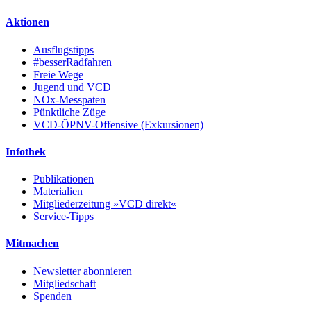
Aktionen
Ausflugstipps
#besserRadfahren
Freie Wege
Jugend und VCD
NOx-Messpaten
Pünktliche Züge
VCD-ÖPNV-Offensive (Exkursionen)
Infothek
Publikationen
Materialien
Mitgliederzeitung »VCD direkt«
Service-Tipps
Mitmachen
Newsletter abonnieren
Mitgliedschaft
Spenden