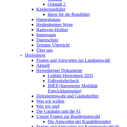
Oststadt 2
Kinderrundfahrt
Ideen für die Rundfahrt
Hansegispass
Heidenheimer Wege
Radwege-Hotline
Impressum
Datenschutz
Termine Übersicht
Über uns
Herrenberg
Fragen und Antworten zur Landtagswahl
Aktuell
Herrenberger Dokumente
Leitbild Herrenberg 2035
Fußverkehrcheck
IMEP (Integrierter Mobilität
Entwicklungsplan)
Delegiertenwahl und Gäubahnfilm
Was wir wollen
Wer wir sind
Die Gäubahn und die S1
Unsere Fragen zur Bundestagswahl
Die Antworten der Kandidierenden
Fragen und Antworten zur Kommunalwahl (9.