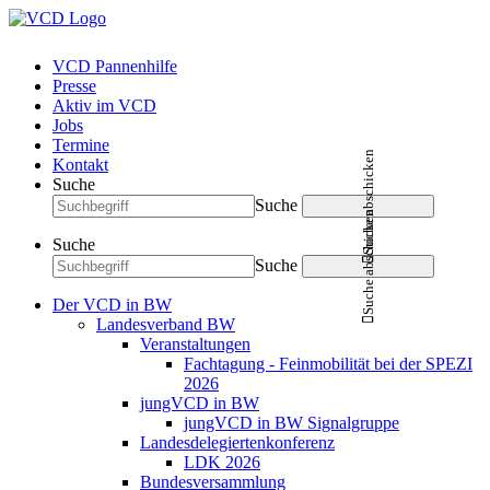
VCD Pannenhilfe
Presse
Aktiv im VCD
Jobs
Termine
Suche abschicken
Kontakt
Suche
Suche
Suche abschicken
Suche
Suche
Der VCD in BW
Landesverband BW
Veranstaltungen
Fachtagung - Feinmobilität bei der SPEZI
2026
jungVCD in BW
jungVCD in BW Signalgruppe
Landesdelegiertenkonferenz
LDK 2026
Bundesversammlung