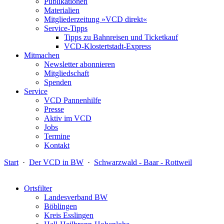
Publikationen
Materialien
Mitgliederzeitung »VCD direkt«
Service-Tipps
Tipps zu Bahnreisen und Ticketkauf
VCD-Klostertstadt-Express
Mitmachen
Newsletter abonnieren
Mitgliedschaft
Spenden
Service
VCD Pannenhilfe
Presse
Aktiv im VCD
Jobs
Termine
Kontakt
Start
·
Der VCD in BW
·
Schwarzwald - Baar - Rottweil
Ortsfilter
Landesverband BW
Böblingen
Kreis Esslingen