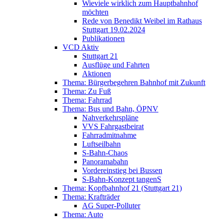
Wieviele wirklich zum Hauptbahnhof
möchten
Rede von Benedikt Weibel im Rathaus
Stuttgart 19.02.2024
Publikationen
VCD Aktiv
Stuttgart 21
Ausflüge und Fahrten
Aktionen
Thema: Bürgerbegehren Bahnhof mit Zukunft
Thema: Zu Fuß
Thema: Fahrrad
Thema: Bus und Bahn, ÖPNV
Nahverkehrspläne
VVS Fahrgastbeirat
Fahrradmitnahme
Luftseilbahn
S-Bahn-Chaos
Panoramabahn
Vordereinstieg bei Bussen
S-Bahn-Konzept tangenS
Thema: Kopfbahnhof 21 (Stuttgart 21)
Thema: Krafträder
AG Super-Polluter
Thema: Auto