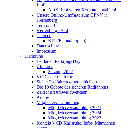
Juni)
Am 9. Juni waren Kommunalwahlen!
Unsere Online-Umfrage zum ÖPNV in
Herrenberg
Tempo 30
Herrenberg - Süd
Themen
KFP (Klimafahrplan)
Datenschutz
Impressum
Karlsruhe
Leitfaden Park(ing) Day
Über uns
Satzung 2022
VCD - der Club für ...
Sicher Radfahren – unten bleiben
Die 10 Gebote des sicheren Radfahrens
Zeitschrift umwelt&verkehr
Archiv
Mitgliederversammlung
Mitgliederversammlung 2025
Mitgliederversammlung 2024
Mitgliederversammlung 2023
Kontakt VCD Karlsruhe, Infos, Mitmachen