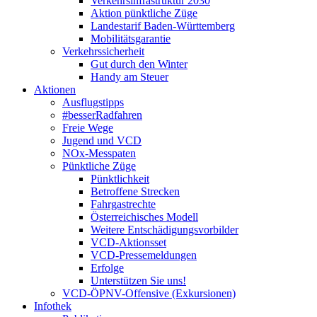
Verkehrsinfrastruktur 2030
Aktion pünktliche Züge
Landestarif Baden-Württemberg
Mobilitätsgarantie
Verkehrssicherheit
Gut durch den Winter
Handy am Steuer
Aktionen
Ausflugstipps
#besserRadfahren
Freie Wege
Jugend und VCD
NOx-Messpaten
Pünktliche Züge
Pünktlichkeit
Betroffene Strecken
Fahrgastrechte
Österreichisches Modell
Weitere Entschädigungsvorbilder
VCD-Aktionsset
VCD-Pressemeldungen
Erfolge
Unterstützen Sie uns!
VCD-ÖPNV-Offensive (Exkursionen)
Infothek