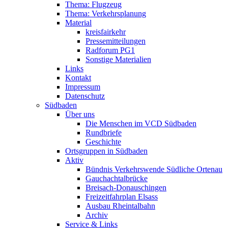
Thema: Flugzeug
Thema: Verkehrsplanung
Material
kreisfairkehr
Pressemitteilungen
Radforum PG1
Sonstige Materialien
Links
Kontakt
Impressum
Datenschutz
Südbaden
Über uns
Die Menschen im VCD Südbaden
Rundbriefe
Geschichte
Ortsgruppen in Südbaden
Aktiv
Bündnis Verkehrswende Südliche Ortenau
Gauchachtalbrücke
Breisach-Donauschingen
Freizeitfahrplan Elsass
Ausbau Rheintalbahn
Archiv
Service & Links