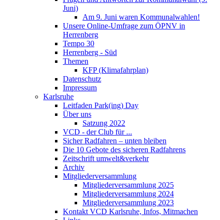
Juni)
Am 9. Juni waren Kommunalwahlen!
Unsere Online-Umfrage zum ÖPNV in
Herrenberg
Tempo 30
Herrenberg - Süd
Themen
KFP (Klimafahrplan)
Datenschutz
Impressum
Karlsruhe
Leitfaden Park(ing) Day
Über uns
Satzung 2022
VCD - der Club für ...
Sicher Radfahren – unten bleiben
Die 10 Gebote des sicheren Radfahrens
Zeitschrift umwelt&verkehr
Archiv
Mitgliederversammlung
Mitgliederversammlung 2025
Mitgliederversammlung 2024
Mitgliederversammlung 2023
Kontakt VCD Karlsruhe, Infos, Mitmachen