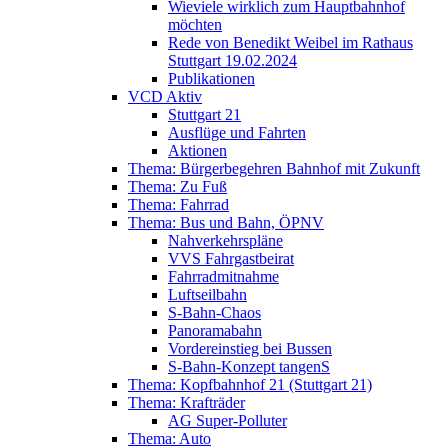
Wieviele wirklich zum Hauptbahnhof
möchten
Rede von Benedikt Weibel im Rathaus
Stuttgart 19.02.2024
Publikationen
VCD Aktiv
Stuttgart 21
Ausflüge und Fahrten
Aktionen
Thema: Bürgerbegehren Bahnhof mit Zukunft
Thema: Zu Fuß
Thema: Fahrrad
Thema: Bus und Bahn, ÖPNV
Nahverkehrspläne
VVS Fahrgastbeirat
Fahrradmitnahme
Luftseilbahn
S-Bahn-Chaos
Panoramabahn
Vordereinstieg bei Bussen
S-Bahn-Konzept tangenS
Thema: Kopfbahnhof 21 (Stuttgart 21)
Thema: Krafträder
AG Super-Polluter
Thema: Auto