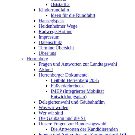
Oststadt 2
Kinderrundfahrt
Ideen für die Rundfahrt
Hansegispass
Heidenheimer Wege
Radwege-Hotline
Impressum
Datenschutz
Termine Übersicht
Über uns
Herrenberg
Fragen und Antworten zur Landtagswahl
Aktuell
Herrenberger Dokumente
Leitbild Herrenberg 2035
Fußverkehrcheck
IMEP (Integrierter Mobilität
Entwicklungsplan)
Delegiertenwahl und Gäubahnfilm
Was wir wollen
Wer wir sind
Die Gäubahn und die S1
Unsere Fragen zur Bundestagswahl
Die Antworten der Kandidierenden
Fragen und Antworten zur Kommunalwahl (9.