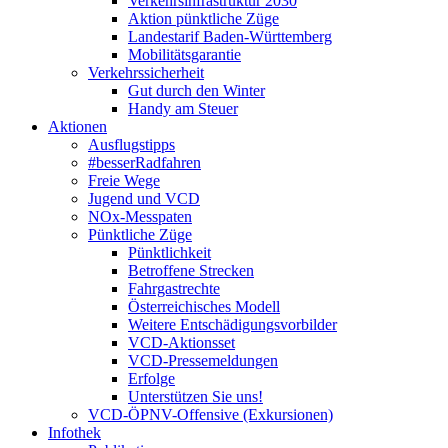
Verkehrsinfrastruktur 2030
Aktion pünktliche Züge
Landestarif Baden-Württemberg
Mobilitätsgarantie
Verkehrssicherheit
Gut durch den Winter
Handy am Steuer
Aktionen
Ausflugstipps
#besserRadfahren
Freie Wege
Jugend und VCD
NOx-Messpaten
Pünktliche Züge
Pünktlichkeit
Betroffene Strecken
Fahrgastrechte
Österreichisches Modell
Weitere Entschädigungsvorbilder
VCD-Aktionsset
VCD-Pressemeldungen
Erfolge
Unterstützen Sie uns!
VCD-ÖPNV-Offensive (Exkursionen)
Infothek