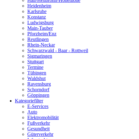
Hall-Heilbronn-Hohenlohe
Heidenheim
Karlsruhe
Konstanz
Ludwigsburg
Main-Tauber
Pforzheim/Enz
Reutlingen
Rhein-Neckar
Schwarzwald - Baar - Rottweil
Sigmaringen
Stuttgart
Termine
Tübingen
Waldshut
Ravensburg
Schorndorf
Göppingen
Kategoriefilter
E-Services
Auto
Elektromobilität
Fußverkehr
Gesundheit
Güterverkehr