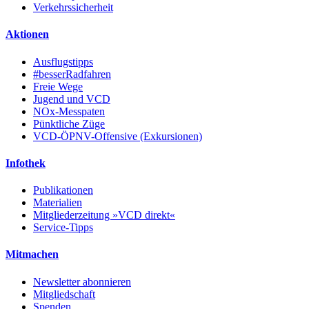
Verkehrssicherheit
Aktionen
Ausflugstipps
#besserRadfahren
Freie Wege
Jugend und VCD
NOx-Messpaten
Pünktliche Züge
VCD-ÖPNV-Offensive (Exkursionen)
Infothek
Publikationen
Materialien
Mitgliederzeitung »VCD direkt«
Service-Tipps
Mitmachen
Newsletter abonnieren
Mitgliedschaft
Spenden