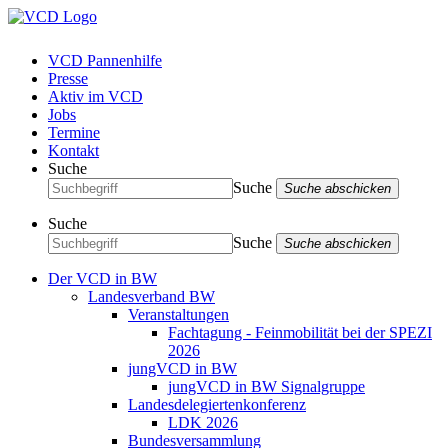
VCD Pannenhilfe
Presse
Aktiv im VCD
Jobs
Termine
Kontakt
Suche
Suche
Suche abschicken
Suche
Suche
Suche abschicken
Der VCD in BW
Landesverband BW
Veranstaltungen
Fachtagung - Feinmobilität bei der SPEZI
2026
jungVCD in BW
jungVCD in BW Signalgruppe
Landesdelegiertenkonferenz
LDK 2026
Bundesversammlung