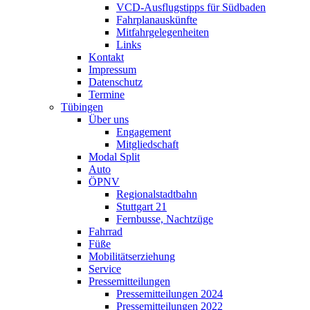
VCD-Ausflugstipps für Südbaden
Fahrplanauskünfte
Mitfahrgelegenheiten
Links
Kontakt
Impressum
Datenschutz
Termine
Tübingen
Über uns
Engagement
Mitgliedschaft
Modal Split
Auto
ÖPNV
Regionalstadtbahn
Stuttgart 21
Fernbusse, Nachtzüge
Fahrrad
Füße
Mobilitätserziehung
Service
Pressemitteilungen
Pressemitteilungen 2024
Pressemitteilungen 2022