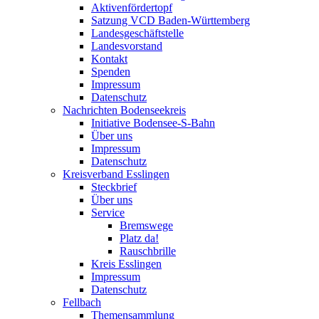
Aktivenfördertopf
Satzung VCD Baden-Württemberg
Landesgeschäftstelle
Landesvorstand
Kontakt
Spenden
Impressum
Datenschutz
Nachrichten Bodenseekreis
Initiative Bodensee-S-Bahn
Über uns
Impressum
Datenschutz
Kreisverband Esslingen
Steckbrief
Über uns
Service
Bremswege
Platz da!
Rauschbrille
Kreis Esslingen
Impressum
Datenschutz
Fellbach
Themensammlung