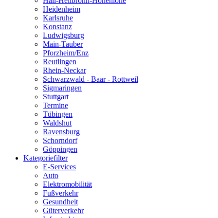
Hall-Heilbronn-Hohenlohe
Heidenheim
Karlsruhe
Konstanz
Ludwigsburg
Main-Tauber
Pforzheim/Enz
Reutlingen
Rhein-Neckar
Schwarzwald - Baar - Rottweil
Sigmaringen
Stuttgart
Termine
Tübingen
Waldshut
Ravensburg
Schorndorf
Göppingen
Kategoriefilter
E-Services
Auto
Elektromobilität
Fußverkehr
Gesundheit
Güterverkehr