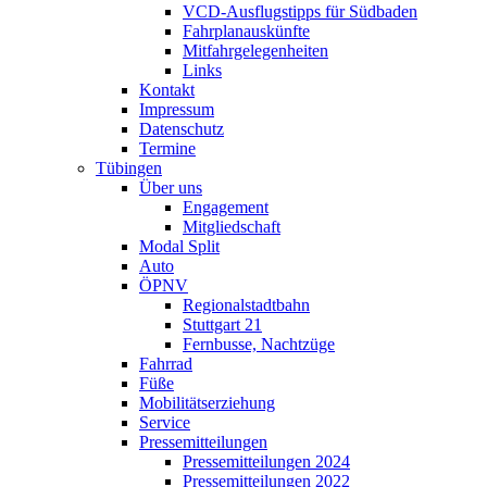
VCD-Ausflugstipps für Südbaden
Fahrplanauskünfte
Mitfahrgelegenheiten
Links
Kontakt
Impressum
Datenschutz
Termine
Tübingen
Über uns
Engagement
Mitgliedschaft
Modal Split
Auto
ÖPNV
Regionalstadtbahn
Stuttgart 21
Fernbusse, Nachtzüge
Fahrrad
Füße
Mobilitätserziehung
Service
Pressemitteilungen
Pressemitteilungen 2024
Pressemitteilungen 2022