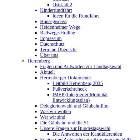
Oststadt 2
Kinderrundfahrt
Ideen für die Rundfahrt
Hansegispass
Heidenheimer Wege
Radwege-Hotline
Impressum
Datenschutz
Termine Übersicht
Über uns
Herrenberg
Fragen und Antworten zur Landtagswahl
Aktuell
Herrenberger Dokumente
Leitbild Herrenberg 2035
Fußverkehrcheck
IMEP (Integrierter Mobilität
Entwicklungsplan)
Delegiertenwahl und Gäubahnfilm
Was wir wollen
Wer wir sind
Die Gäubahn und die S1
Unsere Fragen zur Bundestagswahl
Die Antworten der Kandidierenden
Fragen und Antworten zur Kommunalwahl (9.