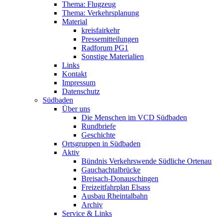
Thema: Flugzeug
Thema: Verkehrsplanung
Material
kreisfairkehr
Pressemitteilungen
Radforum PG1
Sonstige Materialien
Links
Kontakt
Impressum
Datenschutz
Südbaden
Über uns
Die Menschen im VCD Südbaden
Rundbriefe
Geschichte
Ortsgruppen in Südbaden
Aktiv
Bündnis Verkehrswende Südliche Ortenau
Gauchachtalbrücke
Breisach-Donauschingen
Freizeitfahrplan Elsass
Ausbau Rheintalbahn
Archiv
Service & Links