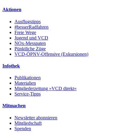
Aktionen
Ausflugstipps
#besserRadfahren
Freie Wege
Jugend und VCD
NOx-Messpaten
Pünktliche Züge
VCD-ÖPNV-Offensive (Exkursionen)
Infothek
Publikationen
Materialien
Mitgliederzeitung »VCD direkt«
Service-Tipps
Mitmachen
Newsletter abonnieren
Mitgliedschaft
Spenden