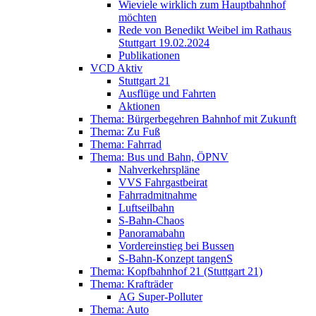
Wieviele wirklich zum Hauptbahnhof
möchten
Rede von Benedikt Weibel im Rathaus
Stuttgart 19.02.2024
Publikationen
VCD Aktiv
Stuttgart 21
Ausflüge und Fahrten
Aktionen
Thema: Bürgerbegehren Bahnhof mit Zukunft
Thema: Zu Fuß
Thema: Fahrrad
Thema: Bus und Bahn, ÖPNV
Nahverkehrspläne
VVS Fahrgastbeirat
Fahrradmitnahme
Luftseilbahn
S-Bahn-Chaos
Panoramabahn
Vordereinstieg bei Bussen
S-Bahn-Konzept tangenS
Thema: Kopfbahnhof 21 (Stuttgart 21)
Thema: Krafträder
AG Super-Polluter
Thema: Auto