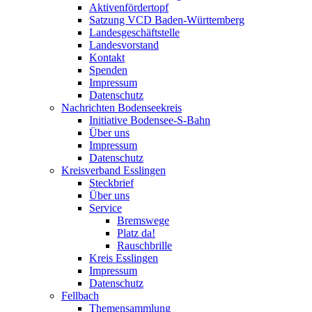
Aktivenfördertopf
Satzung VCD Baden-Württemberg
Landesgeschäftstelle
Landesvorstand
Kontakt
Spenden
Impressum
Datenschutz
Nachrichten Bodenseekreis
Initiative Bodensee-S-Bahn
Über uns
Impressum
Datenschutz
Kreisverband Esslingen
Steckbrief
Über uns
Service
Bremswege
Platz da!
Rauschbrille
Kreis Esslingen
Impressum
Datenschutz
Fellbach
Themensammlung