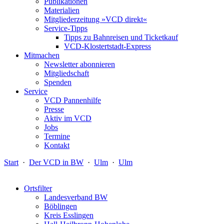
Publikationen
Materialien
Mitgliederzeitung »VCD direkt«
Service-Tipps
Tipps zu Bahnreisen und Ticketkauf
VCD-Klostertstadt-Express
Mitmachen
Newsletter abonnieren
Mitgliedschaft
Spenden
Service
VCD Pannenhilfe
Presse
Aktiv im VCD
Jobs
Termine
Kontakt
Start
·
Der VCD in BW
·
Ulm
·
Ulm
Ortsfilter
Landesverband BW
Böblingen
Kreis Esslingen