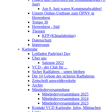
Juni)
Am 9. Juni waren Kommunalwahlen!
Unsere Online-Umfrage zum ÖPNV in
Herrenberg
Tempo 30
Herrenberg - Süd
Themen
KFP (Klimafahrplan)
Datenschutz
Impressum
Karlsruhe
Leitfaden Park(ing) Day
Über uns
Satzung 2022
VCD - der Club für ...
Sicher Radfahren – unten bleiben
Die 10 Gebote des sicheren Radfahrens
Zeitschrift umwelt&verkehr
Archiv
Mitgliederversammlung
Mitgliederversammlung 2025
Mitgliederversammlung 2024
Mitgliederversammlung 2023
Kontakt VCD Karlsruhe, Infos, Mitmachen