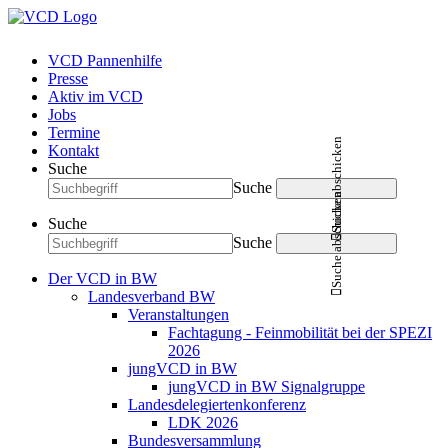
VCD Pannenhilfe
Presse
Aktiv im VCD
Jobs
Termine
Suche abschicken
Kontakt
Suche
Suche
Suche abschicken
Suche
Suche
Der VCD in BW
Landesverband BW
Veranstaltungen
Fachtagung - Feinmobilität bei der SPEZI
2026
jungVCD in BW
jungVCD in BW Signalgruppe
Landesdelegiertenkonferenz
LDK 2026
Bundesversammlung