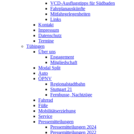
VCD-Ausflugstipps für Südbaden
Fahrplanauskünfte
Mitfahrgelegenheiten
Links
Kontakt
Impressum
Datenschutz
Termine
Tübingen
Über uns
Engagement
Mitgliedschaft
Modal Split
Auto
ÖPNV
Regionalstadtbahn
Stuttgart 21
Fernbusse, Nachtzüge
Fahrrad
Füße
Mobilitätserziehung
Service
Pressemitteilungen
Pressemitteilungen 2024
Pressemitteilungen 2022