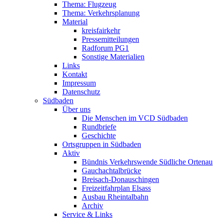
Thema: Flugzeug
Thema: Verkehrsplanung
Material
kreisfairkehr
Pressemitteilungen
Radforum PG1
Sonstige Materialien
Links
Kontakt
Impressum
Datenschutz
Südbaden
Über uns
Die Menschen im VCD Südbaden
Rundbriefe
Geschichte
Ortsgruppen in Südbaden
Aktiv
Bündnis Verkehrswende Südliche Ortenau
Gauchachtalbrücke
Breisach-Donauschingen
Freizeitfahrplan Elsass
Ausbau Rheintalbahn
Archiv
Service & Links