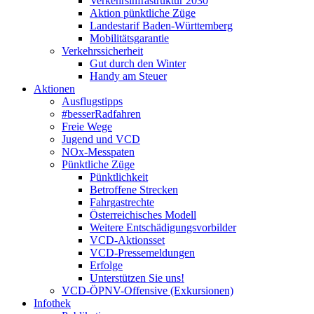
Verkehrsinfrastruktur 2030
Aktion pünktliche Züge
Landestarif Baden-Württemberg
Mobilitätsgarantie
Verkehrssicherheit
Gut durch den Winter
Handy am Steuer
Aktionen
Ausflugstipps
#besserRadfahren
Freie Wege
Jugend und VCD
NOx-Messpaten
Pünktliche Züge
Pünktlichkeit
Betroffene Strecken
Fahrgastrechte
Österreichisches Modell
Weitere Entschädigungsvorbilder
VCD-Aktionsset
VCD-Pressemeldungen
Erfolge
Unterstützen Sie uns!
VCD-ÖPNV-Offensive (Exkursionen)
Infothek