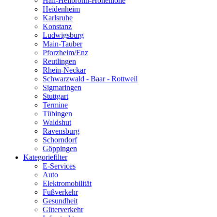
Hall-Heilbronn-Hohenlohe
Heidenheim
Karlsruhe
Konstanz
Ludwigsburg
Main-Tauber
Pforzheim/Enz
Reutlingen
Rhein-Neckar
Schwarzwald - Baar - Rottweil
Sigmaringen
Stuttgart
Termine
Tübingen
Waldshut
Ravensburg
Schorndorf
Göppingen
Kategoriefilter
E-Services
Auto
Elektromobilität
Fußverkehr
Gesundheit
Güterverkehr