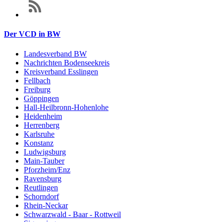
Der VCD in BW
Landesverband BW
Nachrichten Bodenseekreis
Kreisverband Esslingen
Fellbach
Freiburg
Göppingen
Hall-Heilbronn-Hohenlohe
Heidenheim
Herrenberg
Karlsruhe
Konstanz
Ludwigsburg
Main-Tauber
Pforzheim/Enz
Ravensburg
Reutlingen
Schorndorf
Rhein-Neckar
Schwarzwald - Baar - Rottweil