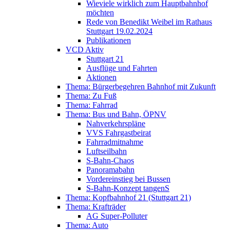
Wieviele wirklich zum Hauptbahnhof
möchten
Rede von Benedikt Weibel im Rathaus
Stuttgart 19.02.2024
Publikationen
VCD Aktiv
Stuttgart 21
Ausflüge und Fahrten
Aktionen
Thema: Bürgerbegehren Bahnhof mit Zukunft
Thema: Zu Fuß
Thema: Fahrrad
Thema: Bus und Bahn, ÖPNV
Nahverkehrspläne
VVS Fahrgastbeirat
Fahrradmitnahme
Luftseilbahn
S-Bahn-Chaos
Panoramabahn
Vordereinstieg bei Bussen
S-Bahn-Konzept tangenS
Thema: Kopfbahnhof 21 (Stuttgart 21)
Thema: Krafträder
AG Super-Polluter
Thema: Auto