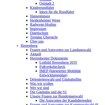
Oststadt 2
Kinderrundfahrt
Ideen für die Rundfahrt
Hansegispass
Heidenheimer Wege
Radwege-Hotline
Impressum
Datenschutz
Termine Übersicht
Über uns
Herrenberg
Fragen und Antworten zur Landtagswahl
Aktuell
Herrenberger Dokumente
Leitbild Herrenberg 2035
Fußverkehrcheck
IMEP (Integrierter Mobilität
Entwicklungsplan)
Delegiertenwahl und Gäubahnfilm
Was wir wollen
Wer wir sind
Die Gäubahn und die S1
Unsere Fragen zur Bundestagswahl
Die Antworten der Kandidierenden
Fragen und Antworten zur Kommunalwahl (9.