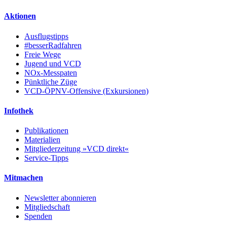
Aktionen
Ausflugstipps
#besserRadfahren
Freie Wege
Jugend und VCD
NOx-Messpaten
Pünktliche Züge
VCD-ÖPNV-Offensive (Exkursionen)
Infothek
Publikationen
Materialien
Mitgliederzeitung »VCD direkt«
Service-Tipps
Mitmachen
Newsletter abonnieren
Mitgliedschaft
Spenden