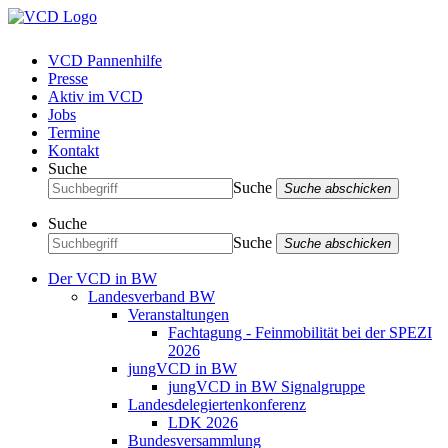
VCD Pannenhilfe
Presse
Aktiv im VCD
Jobs
Termine
Kontakt
Suche
Suche
Suche abschicken
Suche
Suche
Suche abschicken
Der VCD in BW
Landesverband BW
Veranstaltungen
Fachtagung - Feinmobilität bei der SPEZI
2026
jungVCD in BW
jungVCD in BW Signalgruppe
Landesdelegiertenkonferenz
LDK 2026
Bundesversammlung