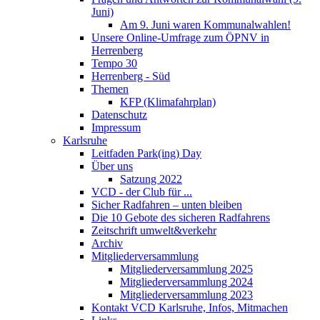
Juni)
Am 9. Juni waren Kommunalwahlen!
Unsere Online-Umfrage zum ÖPNV in
Herrenberg
Tempo 30
Herrenberg - Süd
Themen
KFP (Klimafahrplan)
Datenschutz
Impressum
Karlsruhe
Leitfaden Park(ing) Day
Über uns
Satzung 2022
VCD - der Club für ...
Sicher Radfahren – unten bleiben
Die 10 Gebote des sicheren Radfahrens
Zeitschrift umwelt&verkehr
Archiv
Mitgliederversammlung
Mitgliederversammlung 2025
Mitgliederversammlung 2024
Mitgliederversammlung 2023
Kontakt VCD Karlsruhe, Infos, Mitmachen