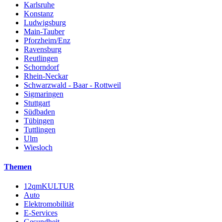
Karlsruhe
Konstanz
Ludwigsburg
Main-Tauber
Pforzheim/Enz
Ravensburg
Reutlingen
Schorndorf
Rhein-Neckar
Schwarzwald - Baar - Rottweil
Sigmaringen
Stuttgart
Südbaden
Tübingen
Tuttlingen
Ulm
Wiesloch
Themen
12qmKULTUR
Auto
Elektromobilität
E-Services
Gesundheit