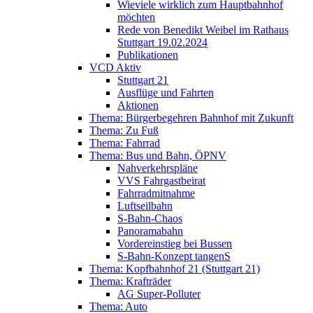
Wieviele wirklich zum Hauptbahnhof
möchten
Rede von Benedikt Weibel im Rathaus
Stuttgart 19.02.2024
Publikationen
VCD Aktiv
Stuttgart 21
Ausflüge und Fahrten
Aktionen
Thema: Bürgerbegehren Bahnhof mit Zukunft
Thema: Zu Fuß
Thema: Fahrrad
Thema: Bus und Bahn, ÖPNV
Nahverkehrspläne
VVS Fahrgastbeirat
Fahrradmitnahme
Luftseilbahn
S-Bahn-Chaos
Panoramabahn
Vordereinstieg bei Bussen
S-Bahn-Konzept tangenS
Thema: Kopfbahnhof 21 (Stuttgart 21)
Thema: Krafträder
AG Super-Polluter
Thema: Auto