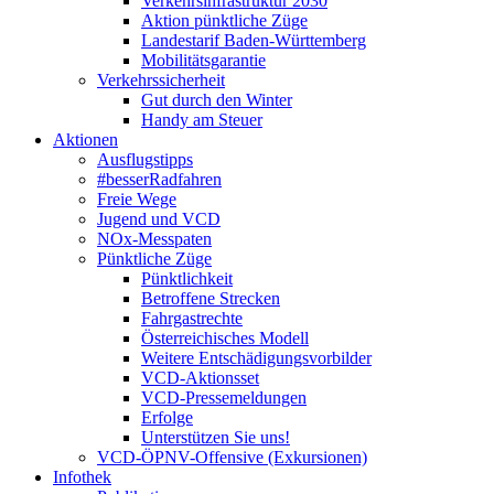
Verkehrsinfrastruktur 2030
Aktion pünktliche Züge
Landestarif Baden-Württemberg
Mobilitätsgarantie
Verkehrssicherheit
Gut durch den Winter
Handy am Steuer
Aktionen
Ausflugstipps
#besserRadfahren
Freie Wege
Jugend und VCD
NOx-Messpaten
Pünktliche Züge
Pünktlichkeit
Betroffene Strecken
Fahrgastrechte
Österreichisches Modell
Weitere Entschädigungsvorbilder
VCD-Aktionsset
VCD-Pressemeldungen
Erfolge
Unterstützen Sie uns!
VCD-ÖPNV-Offensive (Exkursionen)
Infothek