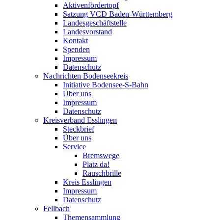
Aktivenfördertopf
Satzung VCD Baden-Württemberg
Landesgeschäftstelle
Landesvorstand
Kontakt
Spenden
Impressum
Datenschutz
Nachrichten Bodenseekreis
Initiative Bodensee-S-Bahn
Über uns
Impressum
Datenschutz
Kreisverband Esslingen
Steckbrief
Über uns
Service
Bremswege
Platz da!
Rauschbrille
Kreis Esslingen
Impressum
Datenschutz
Fellbach
Themensammlung