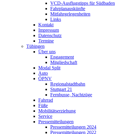
VCD-Ausflugstipps für Südbaden
Fahrplanauskünfte
Mitfahrgelegenheiten
Links
Kontakt
Impressum
Datenschutz
Termine
Tübingen
Über uns
Engagement
Mitgliedschaft
Modal Split
Auto
ÖPNV
Regionalstadtbahn
Stuttgart 21
Fernbusse, Nachtzüge
Fahrrad
Füße
Mobilitätserziehung
Service
Pressemitteilungen
Pressemitteilungen 2024
Pressemitteilungen 2022