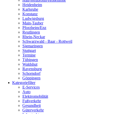
Hall-Heilbronn-Hohenlohe
Heidenheim
Karlsruhe
Konstanz
Ludwigsburg
Main-Tauber
Pforzheim/Enz
Reutlingen
Rhein-Neckar
Schwarzwald - Baar - Rottweil
Sigmaringen
Stuttgart
Termine
Tübingen
Waldshut
Ravensburg
Schorndorf
Göppingen
Kategoriefilter
E-Services
Auto
Elektromobilität
Fußverkehr
Gesundheit
Güterverkehr