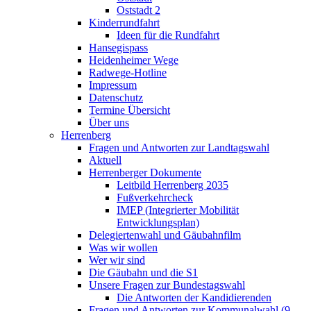
Oststadt 2
Kinderrundfahrt
Ideen für die Rundfahrt
Hansegispass
Heidenheimer Wege
Radwege-Hotline
Impressum
Datenschutz
Termine Übersicht
Über uns
Herrenberg
Fragen und Antworten zur Landtagswahl
Aktuell
Herrenberger Dokumente
Leitbild Herrenberg 2035
Fußverkehrcheck
IMEP (Integrierter Mobilität
Entwicklungsplan)
Delegiertenwahl und Gäubahnfilm
Was wir wollen
Wer wir sind
Die Gäubahn und die S1
Unsere Fragen zur Bundestagswahl
Die Antworten der Kandidierenden
Fragen und Antworten zur Kommunalwahl (9.