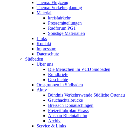
Thema: Flugzeug
Thema: Verkehrsplanung
Material
kreisfairkehr
Pressemitteilungen
Radforum PG1
Sonstige Materialien
Links
Kontakt
Impressum
Datenschutz
Südbaden
Über uns
Die Menschen im VCD Südbaden
Rundbriefe
Geschichte
Ortsgruppen in Südbaden
Aktiv
Bündnis Verkehrswende Südliche Ortenau
Gauchachtalbrücke
Breisach-Donauschingen
Freizeitfahrplan Elsass
Ausbau Rheintalbahn
Archiv
Service & Links