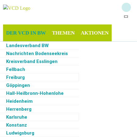
DER VCD IN BW
THEMEN
AKTIONEN
Landesverband BW
INFOTHEK
MITMACHEN
SERVICE
Nachrichten Bodenseekreis
Kreisverband Esslingen
Fellbach
Freiburg
Start
·
Der VCD in BW
Göppingen
Hall-Heilbronn-Hohenlohe
Ortsfilter
Kategoriefilter
Monatsfilter
Heidenheim
Herrenberg
Zur Zeit keine Termine
Karlsruhe
Konstanz
Ludwigsburg