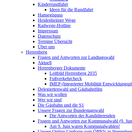
Kinderrundfahrt
Ideen für die Rundfahrt
Hansegispass
Heidenheimer Wege
Radwege-Hotline
Impressum
Datenschutz
Termine Übersicht
Über uns
Herrenberg
Fragen und Antworten zur Landtagswahl
Aktuell
Herrenberger Dokumente
Leitbild Herrenberg 2035
Fußverkehrcheck
IMEP (Integrierter Mobilität Entwicklungspl
Delegiertenwahl und Gäubahnfilm
Was wir wollen
Wer wir sind
Die Gäubahn und die S1
Unsere Fragen zur Bundestagswahl
Die Antworten der Kandidierenden
Fragen und Antworten zur Kommunalwahl (9. Jun
Am 9. Juni waren Kommunalwahlen!
Unsere Online-Umfrage zum ÖPNV in Herrenber