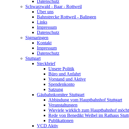
Datenschutz
Schwarzwald - Baar - Rottweil
Über uns
Bahnstrecke Rottweil - Balingen
Links
Impressum
Datenschutz
Sigmaringen
Kontakt
Impressum
Datenschutz
Stuttgart
Steckbrief
Unsere Politik
Büro und Anfahrt
Vorstand und Aktive
Spendenkonto
Satzung
Gäubahnkomitee Stuttgart
Abbindung vom Hauptbahnhof Stuttgart
Veranstaltungen
Wieviele wirklich zum Hauptbahnhof möch
Rede von Benedikt Weibel im Rathaus Stutt
Publikationen
VCD Aktiv