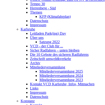
Tempo 30
Herrenberg - Süd
Themen
KFP (Klimafahrplan)
Datenschutz
Impressum
Karlsruhe
Leitfaden Park(ing) Day
Über uns
Satzung 2022
VCD - der Club für ...
Sicher Radfahren – unten bleiben
Die 10 Gebote des sicheren Radfahrens
Zeitschrift umwelt&verkehr
Archiv
Mitgliederversammlung
Mitgliederversammlung 2025
Mitgliederversammlung 2024
Mitgliederversammlung 2023
Kontakt VCD Karlsruhe, Infos, Mitmachen
Links
Impressum
Datenschutz
Konstanz