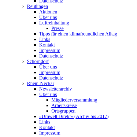
Datenschutz
Reutlingen
Aktionen
Über uns
Luftreinhaltung
Presse
Tipps für einen klimafreundlichen Alltag
Links
Kontakt
Impressum
Datenschutz
Schorndorf
Über uns
Impressum
Datenschutz
Rhein-Neckar
Newsletterarchiv
Über uns
Mitgliederversammlung
Arbeitskreise
Ortsgruppen
»Umwelt Direkt« (Archiv bis 2017)
Links
Kontakt
Impressum