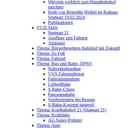
Wieviele wirklich zum Hauptbahnhof
möchten
Rede von Benedikt Weibel im Rathaus
Stuttgart 19.02.2024
Publikationen
VCD Aktiv
Stuttgart 21
Ausflüge und Fahrten
Aktionen
Thema: Bürgerbegehren Bahnhof mit Zukunft
Thema: Zu Fuß
Thema: Fahrrad
Thema: Bus und Bahn, ÖPNV
Nahverkehrspläne
VVS Fahrgastbeirat
Fahrradmitnahme
Luftseilbahn
S-Bahn-Chaos
Panoramabahn
Vordereinstieg bei Bussen
S-Bahn-Konzept tangenS
Thema: Kopfbahnhof 21 (Stuttgart 21)
Thema: Krafträder
AG Super-Polluter
Thema: Auto