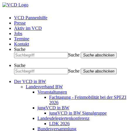
VCD Pannenhilfe
Presse
Aktiv im VCD
Jobs
Termine
Kontakt
Suche
Suche
Suche abschicken
Suche
Suche
Suche abschicken
Der VCD in BW
Landesverband BW
Veranstaltungen
Fachtagung - Feinmobilität bei der SPEZI
2026
jungVCD in BW
jungVCD in BW Signalgruppe
Landesdelegiertenkonferenz
LDK 2026
Bundesversammlung