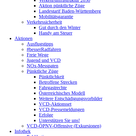
Verkehrsinfrastruktur 2030
Aktion pünktliche Züge
Landestarif Baden-Württemberg
Mobilitätsgarantie
Verkehrssicherheit
Gut durch den Winter
Handy am Steuer
Aktionen
Ausflugstipps
#besserRadfahren
Freie Wege
Jugend und VCD
NOx-Messpaten
Pünktliche Züge
Pünktlichkeit
Betroffene Strecken
Fahrgastrechte
Österreichisches Modell
Weitere Entschädigungsvorbilder
VCD-Aktionsset
VCD-Pressemeldungen
Erfolge
Unterstützen Sie uns!
VCD-ÖPNV-Offensive (Exkursionen)
Infothek