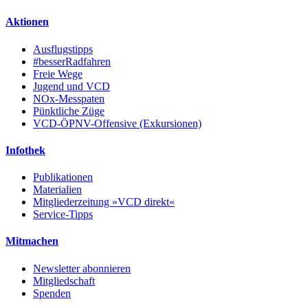
Aktionen
Ausflugstipps
#besserRadfahren
Freie Wege
Jugend und VCD
NOx-Messpaten
Pünktliche Züge
VCD-ÖPNV-Offensive (Exkursionen)
Infothek
Publikationen
Materialien
Mitgliederzeitung »VCD direkt«
Service-Tipps
Mitmachen
Newsletter abonnieren
Mitgliedschaft
Spenden