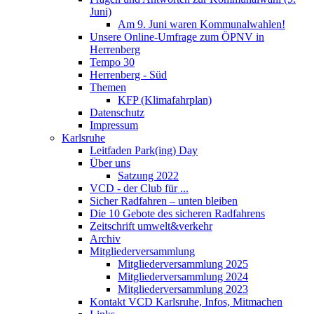
Juni)
Am 9. Juni waren Kommunalwahlen!
Unsere Online-Umfrage zum ÖPNV in
Herrenberg
Tempo 30
Herrenberg - Süd
Themen
KFP (Klimafahrplan)
Datenschutz
Impressum
Karlsruhe
Leitfaden Park(ing) Day
Über uns
Satzung 2022
VCD - der Club für ...
Sicher Radfahren – unten bleiben
Die 10 Gebote des sicheren Radfahrens
Zeitschrift umwelt&verkehr
Archiv
Mitgliederversammlung
Mitgliederversammlung 2025
Mitgliederversammlung 2024
Mitgliederversammlung 2023
Kontakt VCD Karlsruhe, Infos, Mitmachen