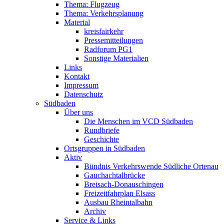
Thema: Flugzeug
Thema: Verkehrsplanung
Material
kreisfairkehr
Pressemitteilungen
Radforum PG1
Sonstige Materialien
Links
Kontakt
Impressum
Datenschutz
Südbaden
Über uns
Die Menschen im VCD Südbaden
Rundbriefe
Geschichte
Ortsgruppen in Südbaden
Aktiv
Bündnis Verkehrswende Südliche Ortenau
Gauchachtalbrücke
Breisach-Donauschingen
Freizeitfahrplan Elsass
Ausbau Rheintalbahn
Archiv
Service & Links