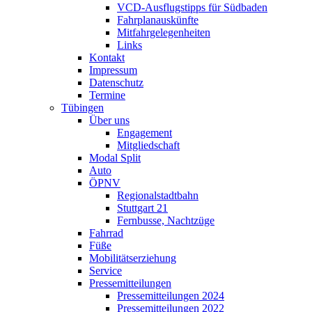
VCD-Ausflugstipps für Südbaden
Fahrplanauskünfte
Mitfahrgelegenheiten
Links
Kontakt
Impressum
Datenschutz
Termine
Tübingen
Über uns
Engagement
Mitgliedschaft
Modal Split
Auto
ÖPNV
Regionalstadtbahn
Stuttgart 21
Fernbusse, Nachtzüge
Fahrrad
Füße
Mobilitätserziehung
Service
Pressemitteilungen
Pressemitteilungen 2024
Pressemitteilungen 2022