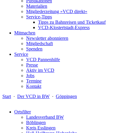
Publikationen
Materialien
Mitgliederzeitung »VCD direkt«
Service-Tipps
Tipps zu Bahnreisen und Ticketkauf
VCD-Klostertstadt-Express
Mitmachen
Newsletter abonnieren
Mitgliedschaft
Spenden
Service
VCD Pannenhilfe
Presse
Aktiv im VCD
Jobs
Termine
Kontakt
Start
·
Der VCD in BW
·
Göppingen
Ortsfilter
Landesverband BW
Böblingen
Kreis Esslingen