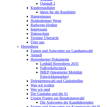
Oststadt 2
Kinderrundfahrt
Ideen für die Rundfahrt
Hansegispass
Heidenheimer Wege
Radwege-Hotline
Impressum
Datenschutz
Termine Übersicht
Über uns
Herrenberg
Fragen und Antworten zur Landtagswahl
Aktuell
Herrenberger Dokumente
Leitbild Herrenberg 2035
Fußverkehrcheck
IMEP (Integrierter Mobilität
Entwicklungsplan)
Delegiertenwahl und Gäubahnfilm
Was wir wollen
Wer wir sind
Die Gäubahn und die S1
Unsere Fragen zur Bundestagswahl
Die Antworten der Kandidierenden
Fragen und Antworten zur Kommunalwahl (9.