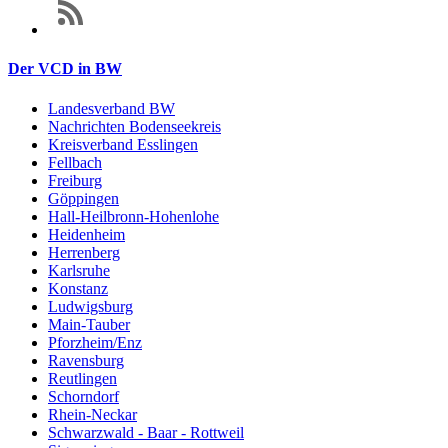
Der VCD in BW
Landesverband BW
Nachrichten Bodenseekreis
Kreisverband Esslingen
Fellbach
Freiburg
Göppingen
Hall-Heilbronn-Hohenlohe
Heidenheim
Herrenberg
Karlsruhe
Konstanz
Ludwigsburg
Main-Tauber
Pforzheim/Enz
Ravensburg
Reutlingen
Schorndorf
Rhein-Neckar
Schwarzwald - Baar - Rottweil