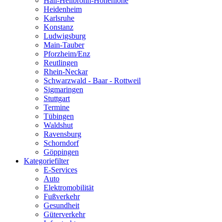
Hall-Heilbronn-Hohenlohe
Heidenheim
Karlsruhe
Konstanz
Ludwigsburg
Main-Tauber
Pforzheim/Enz
Reutlingen
Rhein-Neckar
Schwarzwald - Baar - Rottweil
Sigmaringen
Stuttgart
Termine
Tübingen
Waldshut
Ravensburg
Schorndorf
Göppingen
Kategoriefilter
E-Services
Auto
Elektromobilität
Fußverkehr
Gesundheit
Güterverkehr