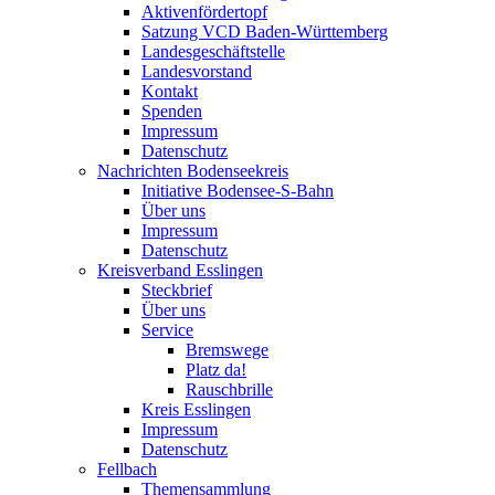
Aktivenfördertopf
Satzung VCD Baden-Württemberg
Landesgeschäftstelle
Landesvorstand
Kontakt
Spenden
Impressum
Datenschutz
Nachrichten Bodenseekreis
Initiative Bodensee-S-Bahn
Über uns
Impressum
Datenschutz
Kreisverband Esslingen
Steckbrief
Über uns
Service
Bremswege
Platz da!
Rauschbrille
Kreis Esslingen
Impressum
Datenschutz
Fellbach
Themensammlung