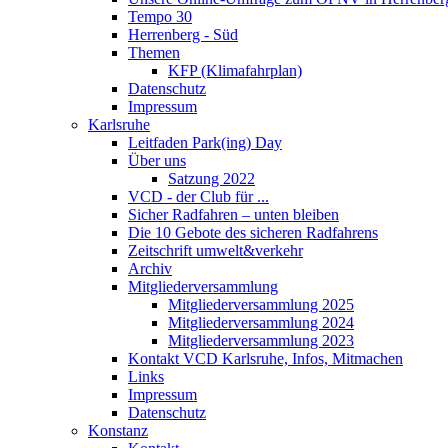
Tempo 30
Herrenberg - Süd
Themen
KFP (Klimafahrplan)
Datenschutz
Impressum
Karlsruhe
Leitfaden Park(ing) Day
Über uns
Satzung 2022
VCD - der Club für ...
Sicher Radfahren – unten bleiben
Die 10 Gebote des sicheren Radfahrens
Zeitschrift umwelt&verkehr
Archiv
Mitgliederversammlung
Mitgliederversammlung 2025
Mitgliederversammlung 2024
Mitgliederversammlung 2023
Kontakt VCD Karlsruhe, Infos, Mitmachen
Links
Impressum
Datenschutz
Konstanz