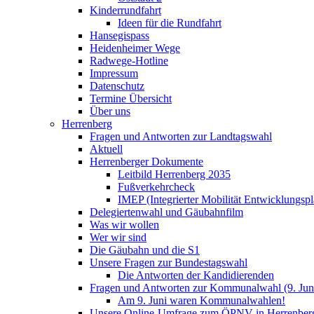
Kinderrundfahrt
Ideen für die Rundfahrt
Hansegispass
Heidenheimer Wege
Radwege-Hotline
Impressum
Datenschutz
Termine Übersicht
Über uns
Herrenberg
Fragen und Antworten zur Landtagswahl
Aktuell
Herrenberger Dokumente
Leitbild Herrenberg 2035
Fußverkehrcheck
IMEP (Integrierter Mobilität Entwicklungspl
Delegiertenwahl und Gäubahnfilm
Was wir wollen
Wer wir sind
Die Gäubahn und die S1
Unsere Fragen zur Bundestagswahl
Die Antworten der Kandidierenden
Fragen und Antworten zur Kommunalwahl (9. Jun
Am 9. Juni waren Kommunalwahlen!
Unsere Online-Umfrage zum ÖPNV in Herrenber