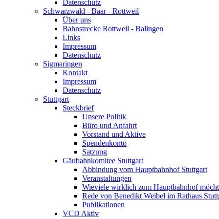
Datenschutz
Schwarzwald - Baar - Rottweil
Über uns
Bahnstrecke Rottweil - Balingen
Links
Impressum
Datenschutz
Sigmaringen
Kontakt
Impressum
Datenschutz
Stuttgart
Steckbrief
Unsere Politik
Büro und Anfahrt
Vorstand und Aktive
Spendenkonto
Satzung
Gäubahnkomitee Stuttgart
Abbindung vom Hauptbahnhof Stuttgart
Veranstaltungen
Wieviele wirklich zum Hauptbahnhof möch
Rede von Benedikt Weibel im Rathaus Stutt
Publikationen
VCD Aktiv