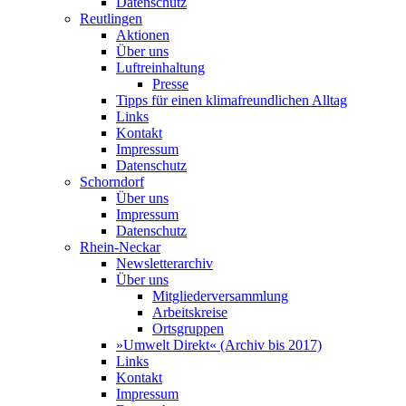
Datenschutz
Reutlingen
Aktionen
Über uns
Luftreinhaltung
Presse
Tipps für einen klimafreundlichen Alltag
Links
Kontakt
Impressum
Datenschutz
Schorndorf
Über uns
Impressum
Datenschutz
Rhein-Neckar
Newsletterarchiv
Über uns
Mitgliederversammlung
Arbeitskreise
Ortsgruppen
»Umwelt Direkt« (Archiv bis 2017)
Links
Kontakt
Impressum