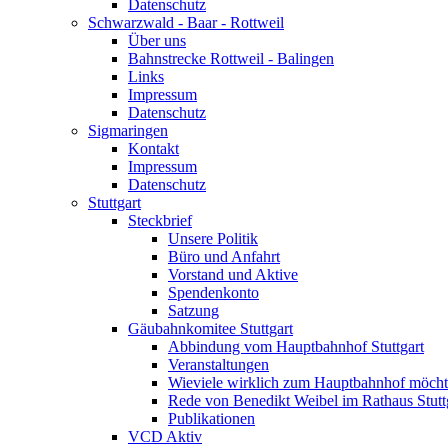
Datenschutz
Schwarzwald - Baar - Rottweil
Über uns
Bahnstrecke Rottweil - Balingen
Links
Impressum
Datenschutz
Sigmaringen
Kontakt
Impressum
Datenschutz
Stuttgart
Steckbrief
Unsere Politik
Büro und Anfahrt
Vorstand und Aktive
Spendenkonto
Satzung
Gäubahnkomitee Stuttgart
Abbindung vom Hauptbahnhof Stuttgart
Veranstaltungen
Wieviele wirklich zum Hauptbahnhof möch
Rede von Benedikt Weibel im Rathaus Stutt
Publikationen
VCD Aktiv