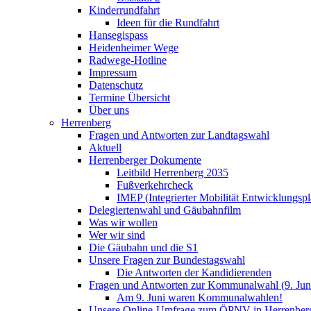
Kinderrundfahrt
Ideen für die Rundfahrt
Hansegispass
Heidenheimer Wege
Radwege-Hotline
Impressum
Datenschutz
Termine Übersicht
Über uns
Herrenberg
Fragen und Antworten zur Landtagswahl
Aktuell
Herrenberger Dokumente
Leitbild Herrenberg 2035
Fußverkehrcheck
IMEP (Integrierter Mobilität Entwicklungspl
Delegiertenwahl und Gäubahnfilm
Was wir wollen
Wer wir sind
Die Gäubahn und die S1
Unsere Fragen zur Bundestagswahl
Die Antworten der Kandidierenden
Fragen und Antworten zur Kommunalwahl (9. Jun
Am 9. Juni waren Kommunalwahlen!
Unsere Online-Umfrage zum ÖPNV in Herrenber