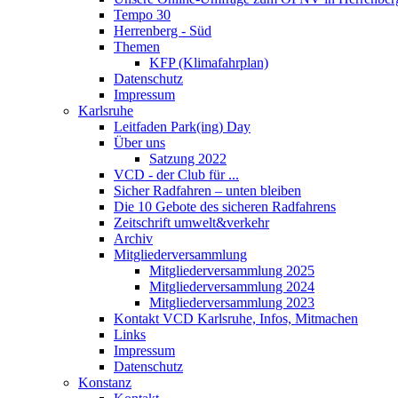
Tempo 30
Herrenberg - Süd
Themen
KFP (Klimafahrplan)
Datenschutz
Impressum
Karlsruhe
Leitfaden Park(ing) Day
Über uns
Satzung 2022
VCD - der Club für ...
Sicher Radfahren – unten bleiben
Die 10 Gebote des sicheren Radfahrens
Zeitschrift umwelt&verkehr
Archiv
Mitgliederversammlung
Mitgliederversammlung 2025
Mitgliederversammlung 2024
Mitgliederversammlung 2023
Kontakt VCD Karlsruhe, Infos, Mitmachen
Links
Impressum
Datenschutz
Konstanz