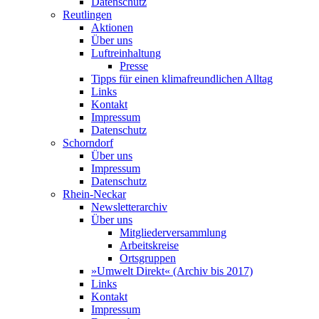
Datenschutz
Reutlingen
Aktionen
Über uns
Luftreinhaltung
Presse
Tipps für einen klimafreundlichen Alltag
Links
Kontakt
Impressum
Datenschutz
Schorndorf
Über uns
Impressum
Datenschutz
Rhein-Neckar
Newsletterarchiv
Über uns
Mitgliederversammlung
Arbeitskreise
Ortsgruppen
»Umwelt Direkt« (Archiv bis 2017)
Links
Kontakt
Impressum