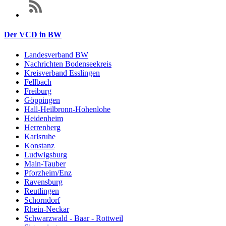
Der VCD in BW
Landesverband BW
Nachrichten Bodenseekreis
Kreisverband Esslingen
Fellbach
Freiburg
Göppingen
Hall-Heilbronn-Hohenlohe
Heidenheim
Herrenberg
Karlsruhe
Konstanz
Ludwigsburg
Main-Tauber
Pforzheim/Enz
Ravensburg
Reutlingen
Schorndorf
Rhein-Neckar
Schwarzwald - Baar - Rottweil