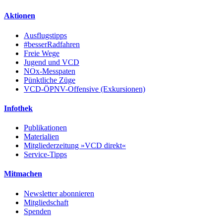
Aktionen
Ausflugstipps
#besserRadfahren
Freie Wege
Jugend und VCD
NOx-Messpaten
Pünktliche Züge
VCD-ÖPNV-Offensive (Exkursionen)
Infothek
Publikationen
Materialien
Mitgliederzeitung »VCD direkt«
Service-Tipps
Mitmachen
Newsletter abonnieren
Mitgliedschaft
Spenden