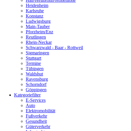
Hall-Heilbronn-Hohenlohe
Heidenheim
Karlsruhe
Konstanz
Ludwigsburg
Main-Tauber
Pforzheim/Enz
Reutlingen
Rhein-Neckar
Schwarzwald - Baar - Rottweil
Sigmaringen
Stuttgart
Termine
Tübingen
Waldshut
Ravensburg
Schorndorf
Göppingen
Kategoriefilter
E-Services
Auto
Elektromobilität
Fußverkehr
Gesundheit
Güterverkehr