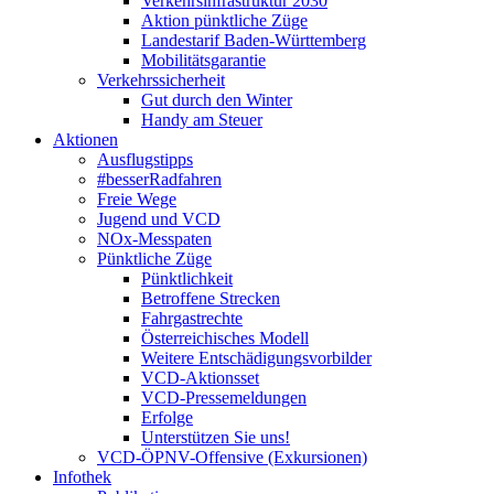
Verkehrsinfrastruktur 2030
Aktion pünktliche Züge
Landestarif Baden-Württemberg
Mobilitätsgarantie
Verkehrssicherheit
Gut durch den Winter
Handy am Steuer
Aktionen
Ausflugstipps
#besserRadfahren
Freie Wege
Jugend und VCD
NOx-Messpaten
Pünktliche Züge
Pünktlichkeit
Betroffene Strecken
Fahrgastrechte
Österreichisches Modell
Weitere Entschädigungsvorbilder
VCD-Aktionsset
VCD-Pressemeldungen
Erfolge
Unterstützen Sie uns!
VCD-ÖPNV-Offensive (Exkursionen)
Infothek