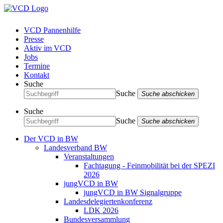
VCD Pannenhilfe
Presse
Aktiv im VCD
Jobs
Termine
Kontakt
Suche
Suche
Suche abschicken
Suche
Suche
Suche abschicken
Der VCD in BW
Landesverband BW
Veranstaltungen
Fachtagung - Feinmobilität bei der SPEZI
2026
jungVCD in BW
jungVCD in BW Signalgruppe
Landesdelegiertenkonferenz
LDK 2026
Bundesversammlung