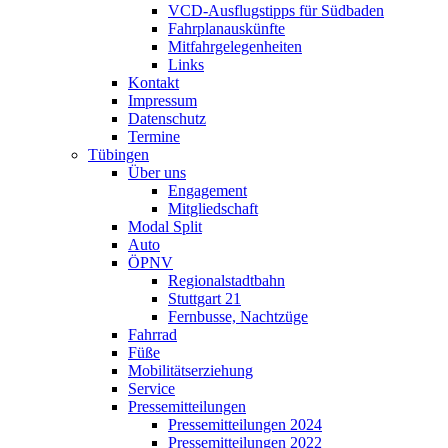
VCD-Ausflugstipps für Südbaden
Fahrplanauskünfte
Mitfahrgelegenheiten
Links
Kontakt
Impressum
Datenschutz
Termine
Tübingen
Über uns
Engagement
Mitgliedschaft
Modal Split
Auto
ÖPNV
Regionalstadtbahn
Stuttgart 21
Fernbusse, Nachtzüge
Fahrrad
Füße
Mobilitätserziehung
Service
Pressemitteilungen
Pressemitteilungen 2024
Pressemitteilungen 2022