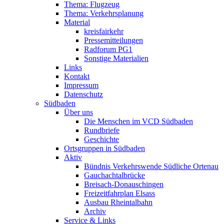
Thema: Flugzeug
Thema: Verkehrsplanung
Material
kreisfairkehr
Pressemitteilungen
Radforum PG1
Sonstige Materialien
Links
Kontakt
Impressum
Datenschutz
Südbaden
Über uns
Die Menschen im VCD Südbaden
Rundbriefe
Geschichte
Ortsgruppen in Südbaden
Aktiv
Bündnis Verkehrswende Südliche Ortenau
Gauchachtalbrücke
Breisach-Donauschingen
Freizeitfahrplan Elsass
Ausbau Rheintalbahn
Archiv
Service & Links