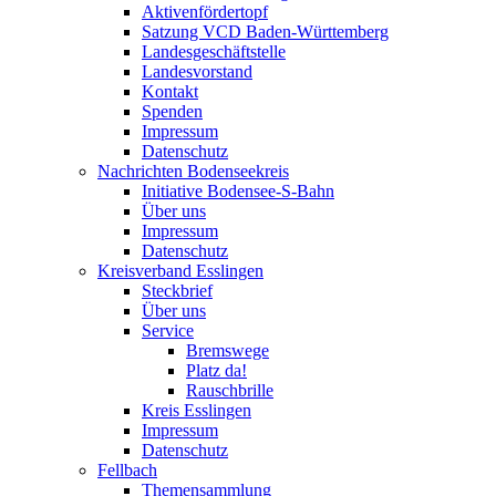
Aktivenfördertopf
Satzung VCD Baden-Württemberg
Landesgeschäftstelle
Landesvorstand
Kontakt
Spenden
Impressum
Datenschutz
Nachrichten Bodenseekreis
Initiative Bodensee-S-Bahn
Über uns
Impressum
Datenschutz
Kreisverband Esslingen
Steckbrief
Über uns
Service
Bremswege
Platz da!
Rauschbrille
Kreis Esslingen
Impressum
Datenschutz
Fellbach
Themensammlung