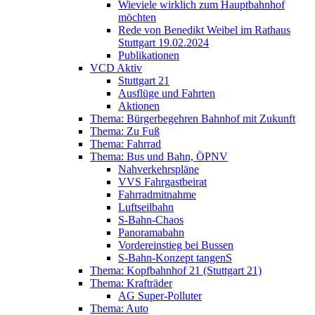
Wieviele wirklich zum Hauptbahnhof
möchten
Rede von Benedikt Weibel im Rathaus
Stuttgart 19.02.2024
Publikationen
VCD Aktiv
Stuttgart 21
Ausflüge und Fahrten
Aktionen
Thema: Bürgerbegehren Bahnhof mit Zukunft
Thema: Zu Fuß
Thema: Fahrrad
Thema: Bus und Bahn, ÖPNV
Nahverkehrspläne
VVS Fahrgastbeirat
Fahrradmitnahme
Luftseilbahn
S-Bahn-Chaos
Panoramabahn
Vordereinstieg bei Bussen
S-Bahn-Konzept tangenS
Thema: Kopfbahnhof 21 (Stuttgart 21)
Thema: Krafträder
AG Super-Polluter
Thema: Auto