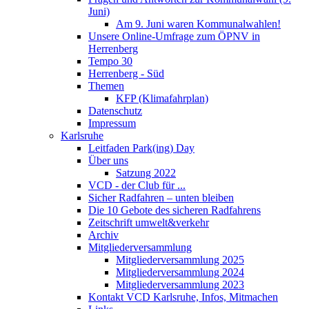
Juni)
Am 9. Juni waren Kommunalwahlen!
Unsere Online-Umfrage zum ÖPNV in
Herrenberg
Tempo 30
Herrenberg - Süd
Themen
KFP (Klimafahrplan)
Datenschutz
Impressum
Karlsruhe
Leitfaden Park(ing) Day
Über uns
Satzung 2022
VCD - der Club für ...
Sicher Radfahren – unten bleiben
Die 10 Gebote des sicheren Radfahrens
Zeitschrift umwelt&verkehr
Archiv
Mitgliederversammlung
Mitgliederversammlung 2025
Mitgliederversammlung 2024
Mitgliederversammlung 2023
Kontakt VCD Karlsruhe, Infos, Mitmachen