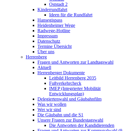
Oststadt 2
Kinderrundfahrt
Ideen für die Rundfahrt
Hansegispass
Heidenheimer Wege
Radwege-Hotline
Impressum
Datenschutz
Termine Übersicht
Über uns
Herrenberg
Fragen und Antworten zur Landtagswahl
Aktuell
Herrenberger Dokumente
Leitbild Herrenberg 2035
Fußverkehrcheck
IMEP (Integrierter Mobilität
Entwicklungsplan)
Delegiertenwahl und Gäubahnfilm
Was wir wollen
Wer wir sind
Die Gäubahn und die S1
Unsere Fragen zur Bundestagswahl
Die Antworten der Kandidierenden
Fragen und Antworten zur Kommunalwahl (9.