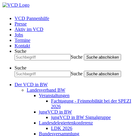
VCD Pannenhilfe
Presse
Aktiv im VCD
Jobs
Termine
Kontakt
Suche
Suche
Suche abschicken
Suche
Suche
Suche abschicken
Der VCD in BW
Landesverband BW
Veranstaltungen
Fachtagung - Feinmobilität bei der SPEZI
2026
jungVCD in BW
jungVCD in BW Signalgruppe
Landesdelegiertenkonferenz
LDK 2026
Bundesversammlung