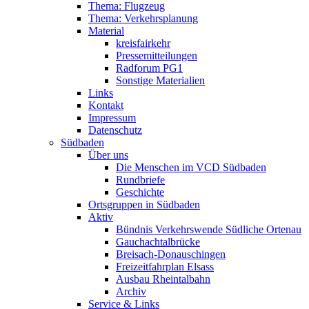
Thema: Flugzeug
Thema: Verkehrsplanung
Material
kreisfairkehr
Pressemitteilungen
Radforum PG1
Sonstige Materialien
Links
Kontakt
Impressum
Datenschutz
Südbaden
Über uns
Die Menschen im VCD Südbaden
Rundbriefe
Geschichte
Ortsgruppen in Südbaden
Aktiv
Bündnis Verkehrswende Südliche Ortenau
Gauchachtalbrücke
Breisach-Donauschingen
Freizeitfahrplan Elsass
Ausbau Rheintalbahn
Archiv
Service & Links