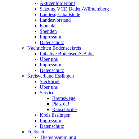
Aktivenfördertopf
Satzung VCD Baden-Württemberg
Landesgeschäftstelle
Landesvorstand
Kontakt
Spenden
Impressum
Datenschutz
Nachrichten Bodenseekreis
Initiative Bodensee-S-Bahn
Über uns
Impressum
Datenschutz
Kreisverband Esslingen
Steckbrief
Über uns
Service
Bremswege
Platz da!
Rauschbrille
Kreis Esslingen
Impressum
Datenschutz
Fellbach
Themensammlung