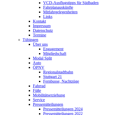
VCD-Ausflugstipps für Südbaden
Fahrplanauskünfte
Mitfahrgelegenheiten
Links
Kontakt
Impressum
Datenschutz
Termine
Tübingen
Über uns
Engagement
Mitgliedschaft
Modal Split
Auto
ÖPNV
Regionalstadtbahn
Stuttgart 21
Fernbusse, Nachtzüge
Fahrrad
Füße
Mobilitätserziehung
Service
Pressemitteilungen
Pressemitteilungen 2024
Pressemitteilungen 2022