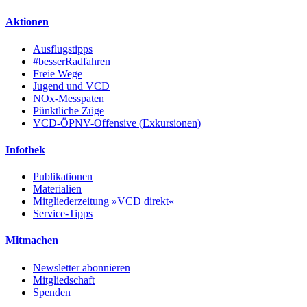
Aktionen
Ausflugstipps
#besserRadfahren
Freie Wege
Jugend und VCD
NOx-Messpaten
Pünktliche Züge
VCD-ÖPNV-Offensive (Exkursionen)
Infothek
Publikationen
Materialien
Mitgliederzeitung »VCD direkt«
Service-Tipps
Mitmachen
Newsletter abonnieren
Mitgliedschaft
Spenden