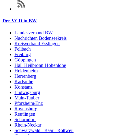
Der VCD in BW
Landesverband BW
Nachrichten Bodenseekreis
Kreisverband Esslingen
Fellbach
Freiburg
Göppingen
Hall-Heilbronn-Hohenlohe
Heidenheim
Herrenberg
Karlsruhe
Konstanz
Ludwigsburg
Main-Tauber
Pforzheim/Enz
Ravensburg
Reutlingen
Schorndorf
Rhein-Neckar
Schwarzwald - Baar - Rottweil