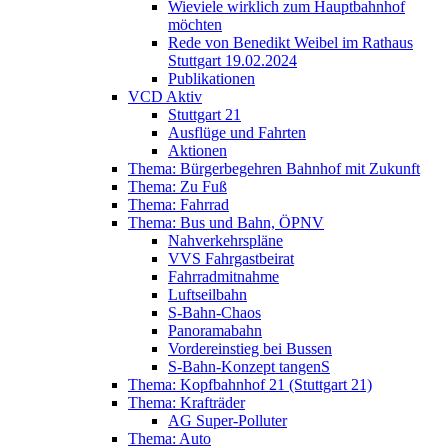
Wieviele wirklich zum Hauptbahnhof
möchten
Rede von Benedikt Weibel im Rathaus
Stuttgart 19.02.2024
Publikationen
VCD Aktiv
Stuttgart 21
Ausflüge und Fahrten
Aktionen
Thema: Bürgerbegehren Bahnhof mit Zukunft
Thema: Zu Fuß
Thema: Fahrrad
Thema: Bus und Bahn, ÖPNV
Nahverkehrspläne
VVS Fahrgastbeirat
Fahrradmitnahme
Luftseilbahn
S-Bahn-Chaos
Panoramabahn
Vordereinstieg bei Bussen
S-Bahn-Konzept tangenS
Thema: Kopfbahnhof 21 (Stuttgart 21)
Thema: Krafträder
AG Super-Polluter
Thema: Auto