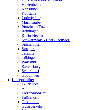
Hall-Heilbronn-Hohenlohe
Heidenheim
Karlsruhe
Konstanz
Ludwigsburg
Main-Tauber
Pforzheim/Enz
Reutlingen
Rhein-Neckar
Schwarzwald - Baar - Rottweil
Sigmaringen
Stuttgart
Termine
Tübingen
Waldshut
Ravensburg
Schorndorf
Göppingen
Kategoriefilter
E-Services
Auto
Elektromobilität
Fußverkehr
Gesundheit
Güterverkehr