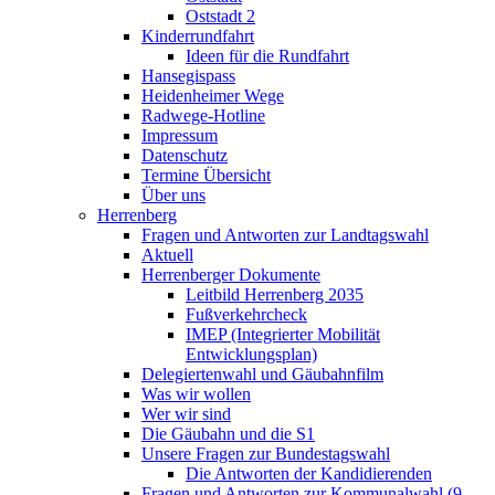
Oststadt 2
Kinderrundfahrt
Ideen für die Rundfahrt
Hansegispass
Heidenheimer Wege
Radwege-Hotline
Impressum
Datenschutz
Termine Übersicht
Über uns
Herrenberg
Fragen und Antworten zur Landtagswahl
Aktuell
Herrenberger Dokumente
Leitbild Herrenberg 2035
Fußverkehrcheck
IMEP (Integrierter Mobilität
Entwicklungsplan)
Delegiertenwahl und Gäubahnfilm
Was wir wollen
Wer wir sind
Die Gäubahn und die S1
Unsere Fragen zur Bundestagswahl
Die Antworten der Kandidierenden
Fragen und Antworten zur Kommunalwahl (9.