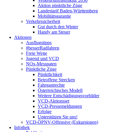
Verkehrsinfrastruktur 2030
Aktion pünktliche Züge
Landestarif Baden-Württemberg
Mobilitätsgarantie
Verkehrssicherheit
Gut durch den Winter
Handy am Steuer
Aktionen
Ausflugstipps
#besserRadfahren
Freie Wege
Jugend und VCD
NOx-Messpaten
Pünktliche Züge
Pünktlichkeit
Betroffene Strecken
Fahrgastrechte
Österreichisches Modell
Weitere Entschädigungsvorbilder
VCD-Aktionsset
VCD-Pressemeldungen
Erfolge
Unterstützen Sie uns!
VCD-ÖPNV-Offensive (Exkursionen)
Infothek