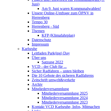
Juni)
Am 9. Juni waren Kommunalwahlen!
Unsere Online-Umfrage zum ÖPNV in
Herrenberg
Tempo 30
Herrenberg - Süd
Themen
KFP (Klimafahrplan)
Datenschutz
Impressum
Karlsruhe
Leitfaden Park(ing) Day
Über uns
Satzung 2022
VCD - der Club für ...
Sicher Radfahren – unten bleiben
Die 10 Gebote des sicheren Radfahrens
Zeitschrift umwelt&verkehr
Archiv
Mitgliederversammlung
Mitgliederversammlung 2025
Mitgliederversammlung 2024
Mitgliederversammlung 2023
Kontakt VCD Karlsruhe, Infos, Mitmachen