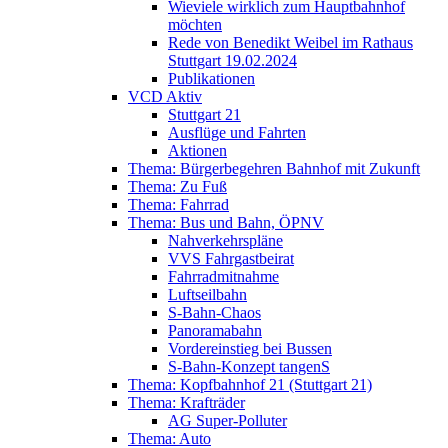
Wieviele wirklich zum Hauptbahnhof
möchten
Rede von Benedikt Weibel im Rathaus
Stuttgart 19.02.2024
Publikationen
VCD Aktiv
Stuttgart 21
Ausflüge und Fahrten
Aktionen
Thema: Bürgerbegehren Bahnhof mit Zukunft
Thema: Zu Fuß
Thema: Fahrrad
Thema: Bus und Bahn, ÖPNV
Nahverkehrspläne
VVS Fahrgastbeirat
Fahrradmitnahme
Luftseilbahn
S-Bahn-Chaos
Panoramabahn
Vordereinstieg bei Bussen
S-Bahn-Konzept tangenS
Thema: Kopfbahnhof 21 (Stuttgart 21)
Thema: Krafträder
AG Super-Polluter
Thema: Auto