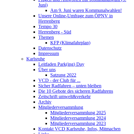
Juni)
Am 9. Juni waren Kommunalwahlen!
Unsere Online-Umfrage zum ÖPNV in
Herrenberg
Tempo 30
Herrenberg - Süd
Themen
KFP (Klimafahrplan)
Datenschutz
Impressum
Karlsruhe
Leitfaden Park(ing) Day
Über uns
Satzung 2022
VCD - der Club für ...
Sicher Radfahren – unten bleiben
Die 10 Gebote des sicheren Radfahrens
Zeitschrift umwelt&verkehr
Archiv
Mitgliederversammlung
Mitgliederversammlung 2025
Mitgliederversammlung 2024
Mitgliederversammlung 2023
Kontakt VCD Karlsruhe, Infos, Mitmachen