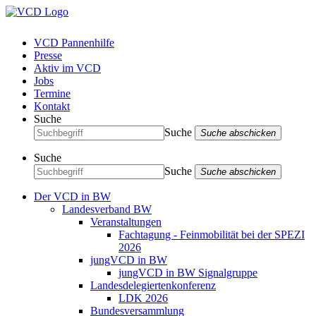
VCD Pannenhilfe
Presse
Aktiv im VCD
Jobs
Termine
Kontakt
Suche
Suche
Suche abschicken
Suche
Suche
Suche abschicken
Der VCD in BW
Landesverband BW
Veranstaltungen
Fachtagung - Feinmobilität bei der SPEZI
2026
jungVCD in BW
jungVCD in BW Signalgruppe
Landesdelegiertenkonferenz
LDK 2026
Bundesversammlung