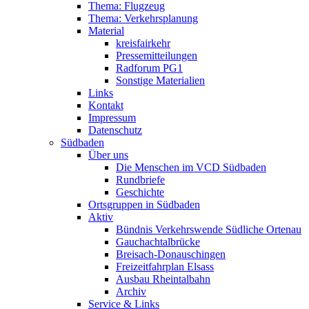
Thema: Flugzeug
Thema: Verkehrsplanung
Material
kreisfairkehr
Pressemitteilungen
Radforum PG1
Sonstige Materialien
Links
Kontakt
Impressum
Datenschutz
Südbaden
Über uns
Die Menschen im VCD Südbaden
Rundbriefe
Geschichte
Ortsgruppen in Südbaden
Aktiv
Bündnis Verkehrswende Südliche Ortenau
Gauchachtalbrücke
Breisach-Donauschingen
Freizeitfahrplan Elsass
Ausbau Rheintalbahn
Archiv
Service & Links