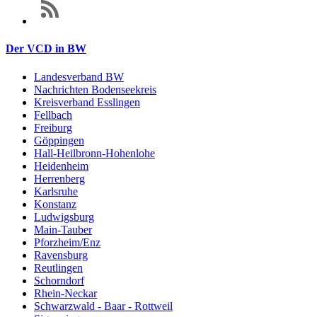
Der VCD in BW
Landesverband BW
Nachrichten Bodenseekreis
Kreisverband Esslingen
Fellbach
Freiburg
Göppingen
Hall-Heilbronn-Hohenlohe
Heidenheim
Herrenberg
Karlsruhe
Konstanz
Ludwigsburg
Main-Tauber
Pforzheim/Enz
Ravensburg
Reutlingen
Schorndorf
Rhein-Neckar
Schwarzwald - Baar - Rottweil