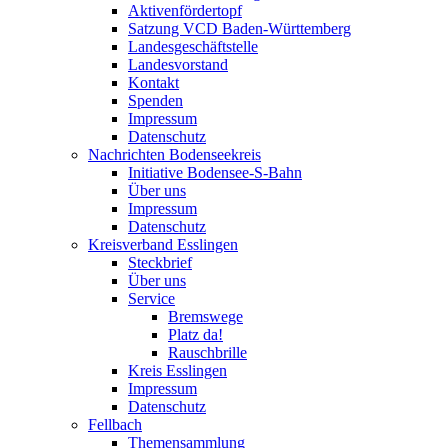
Aktivenfördertopf
Satzung VCD Baden-Württemberg
Landesgeschäftstelle
Landesvorstand
Kontakt
Spenden
Impressum
Datenschutz
Nachrichten Bodenseekreis
Initiative Bodensee-S-Bahn
Über uns
Impressum
Datenschutz
Kreisverband Esslingen
Steckbrief
Über uns
Service
Bremswege
Platz da!
Rauschbrille
Kreis Esslingen
Impressum
Datenschutz
Fellbach
Themensammlung