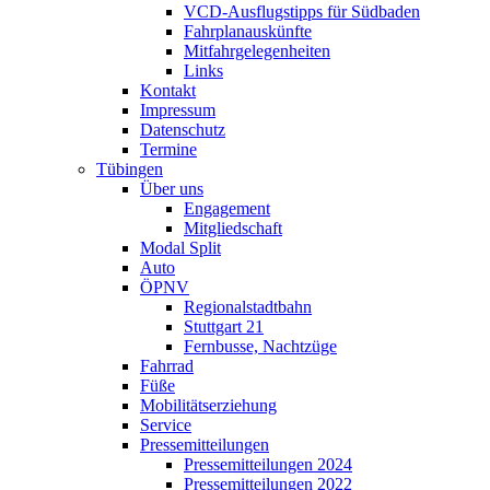
VCD-Ausflugstipps für Südbaden
Fahrplanauskünfte
Mitfahrgelegenheiten
Links
Kontakt
Impressum
Datenschutz
Termine
Tübingen
Über uns
Engagement
Mitgliedschaft
Modal Split
Auto
ÖPNV
Regionalstadtbahn
Stuttgart 21
Fernbusse, Nachtzüge
Fahrrad
Füße
Mobilitätserziehung
Service
Pressemitteilungen
Pressemitteilungen 2024
Pressemitteilungen 2022