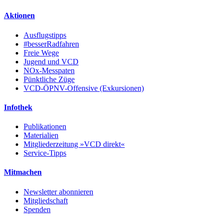
Aktionen
Ausflugstipps
#besserRadfahren
Freie Wege
Jugend und VCD
NOx-Messpaten
Pünktliche Züge
VCD-ÖPNV-Offensive (Exkursionen)
Infothek
Publikationen
Materialien
Mitgliederzeitung »VCD direkt«
Service-Tipps
Mitmachen
Newsletter abonnieren
Mitgliedschaft
Spenden