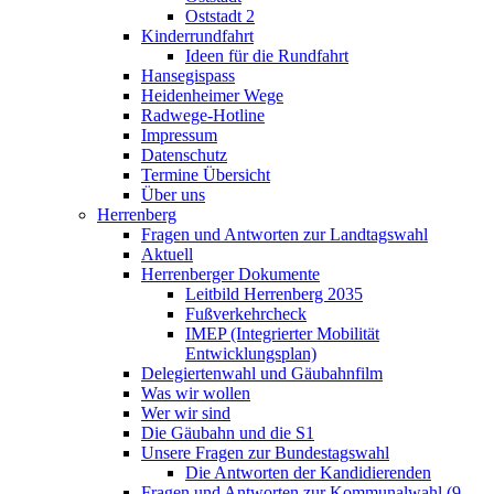
Oststadt 2
Kinderrundfahrt
Ideen für die Rundfahrt
Hansegispass
Heidenheimer Wege
Radwege-Hotline
Impressum
Datenschutz
Termine Übersicht
Über uns
Herrenberg
Fragen und Antworten zur Landtagswahl
Aktuell
Herrenberger Dokumente
Leitbild Herrenberg 2035
Fußverkehrcheck
IMEP (Integrierter Mobilität
Entwicklungsplan)
Delegiertenwahl und Gäubahnfilm
Was wir wollen
Wer wir sind
Die Gäubahn und die S1
Unsere Fragen zur Bundestagswahl
Die Antworten der Kandidierenden
Fragen und Antworten zur Kommunalwahl (9.