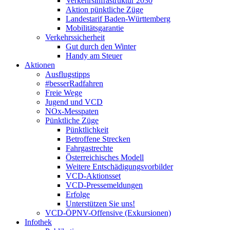
Verkehrsinfrastruktur 2030
Aktion pünktliche Züge
Landestarif Baden-Württemberg
Mobilitätsgarantie
Verkehrssicherheit
Gut durch den Winter
Handy am Steuer
Aktionen
Ausflugstipps
#besserRadfahren
Freie Wege
Jugend und VCD
NOx-Messpaten
Pünktliche Züge
Pünktlichkeit
Betroffene Strecken
Fahrgastrechte
Österreichisches Modell
Weitere Entschädigungsvorbilder
VCD-Aktionsset
VCD-Pressemeldungen
Erfolge
Unterstützen Sie uns!
VCD-ÖPNV-Offensive (Exkursionen)
Infothek