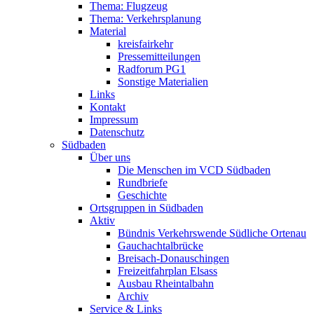
Thema: Flugzeug
Thema: Verkehrsplanung
Material
kreisfairkehr
Pressemitteilungen
Radforum PG1
Sonstige Materialien
Links
Kontakt
Impressum
Datenschutz
Südbaden
Über uns
Die Menschen im VCD Südbaden
Rundbriefe
Geschichte
Ortsgruppen in Südbaden
Aktiv
Bündnis Verkehrswende Südliche Ortenau
Gauchachtalbrücke
Breisach-Donauschingen
Freizeitfahrplan Elsass
Ausbau Rheintalbahn
Archiv
Service & Links