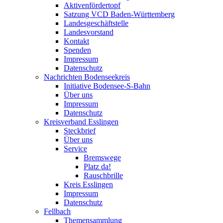
Aktivenfördertopf
Satzung VCD Baden-Württemberg
Landesgeschäftstelle
Landesvorstand
Kontakt
Spenden
Impressum
Datenschutz
Nachrichten Bodenseekreis
Initiative Bodensee-S-Bahn
Über uns
Impressum
Datenschutz
Kreisverband Esslingen
Steckbrief
Über uns
Service
Bremswege
Platz da!
Rauschbrille
Kreis Esslingen
Impressum
Datenschutz
Fellbach
Themensammlung