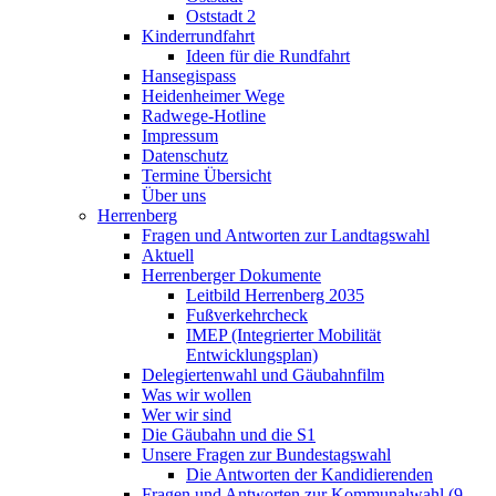
Oststadt 2
Kinderrundfahrt
Ideen für die Rundfahrt
Hansegispass
Heidenheimer Wege
Radwege-Hotline
Impressum
Datenschutz
Termine Übersicht
Über uns
Herrenberg
Fragen und Antworten zur Landtagswahl
Aktuell
Herrenberger Dokumente
Leitbild Herrenberg 2035
Fußverkehrcheck
IMEP (Integrierter Mobilität
Entwicklungsplan)
Delegiertenwahl und Gäubahnfilm
Was wir wollen
Wer wir sind
Die Gäubahn und die S1
Unsere Fragen zur Bundestagswahl
Die Antworten der Kandidierenden
Fragen und Antworten zur Kommunalwahl (9.