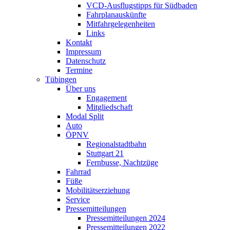
VCD-Ausflugstipps für Südbaden
Fahrplanauskünfte
Mitfahrgelegenheiten
Links
Kontakt
Impressum
Datenschutz
Termine
Tübingen
Über uns
Engagement
Mitgliedschaft
Modal Split
Auto
ÖPNV
Regionalstadtbahn
Stuttgart 21
Fernbusse, Nachtzüge
Fahrrad
Füße
Mobilitätserziehung
Service
Pressemitteilungen
Pressemitteilungen 2024
Pressemitteilungen 2022