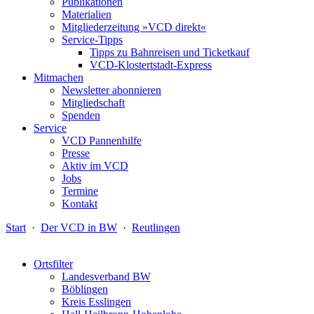
Publikationen
Materialien
Mitgliederzeitung »VCD direkt«
Service-Tipps
Tipps zu Bahnreisen und Ticketkauf
VCD-Klostertstadt-Express
Mitmachen
Newsletter abonnieren
Mitgliedschaft
Spenden
Service
VCD Pannenhilfe
Presse
Aktiv im VCD
Jobs
Termine
Kontakt
Start
·
Der VCD in BW
·
Reutlingen
Ortsfilter
Landesverband BW
Böblingen
Kreis Esslingen