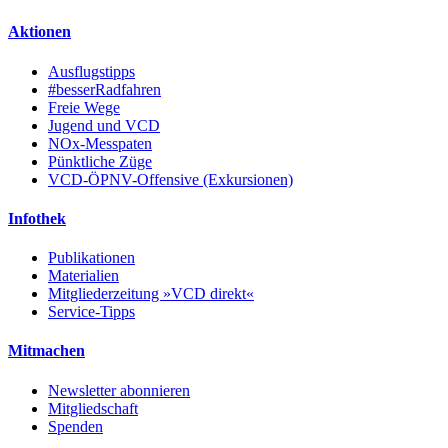
Aktionen
Ausflugstipps
#besserRadfahren
Freie Wege
Jugend und VCD
NOx-Messpaten
Pünktliche Züge
VCD-ÖPNV-Offensive (Exkursionen)
Infothek
Publikationen
Materialien
Mitgliederzeitung »VCD direkt«
Service-Tipps
Mitmachen
Newsletter abonnieren
Mitgliedschaft
Spenden