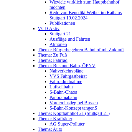
Wieviele wirklich zum Hauptbahnhof
möchten
Rede von Benedikt Weibel im Rathaus
Stuttgart 19.02.2024
Publikationen
VCD Aktiv
Stuttgart 21
Ausflüge und Fahrten
Aktionen
Thema: Bürgerbegehren Bahnhof mit Zukunft
Thema: Zu Fuß
Thema: Fahrrad
Thema: Bus und Bahn, ÖPNV
Nahverkehrspläne
VVS Fahrgastbeirat
Fahrradmitnahme
Luftseilbahn
S-Bahn-Chaos
Panoramabahn
Vordereinstieg bei Bussen
S-Bahn-Konzept tangenS
Thema: Kopfbahnhof 21 (Stuttgart 21)
Thema: Krafträder
AG Super-Polluter
Thema: Auto