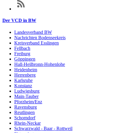
Der VCD in BW
Landesverband BW
Nachrichten Bodenseekreis
Kreisverband Esslingen
Fellbach
Freiburg
Göppingen
Hall-Heilbronn-Hohenlohe
Heidenheim
Herrenberg
Karlsruhe
Konstanz
Ludwigsburg
Main-Tauber
Pforzheim/Enz
Ravensburg
Reutlingen
Schorndorf
Rhein-Neckar
Schwarzwald - Baar - Rottweil