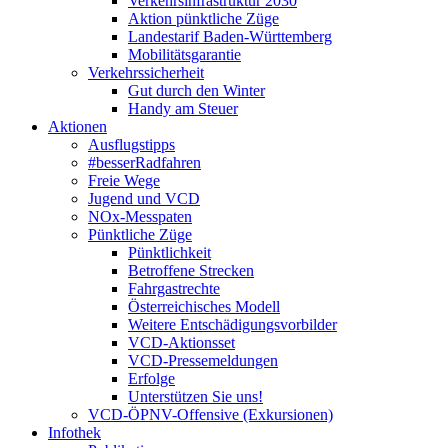
Verkehrsinfrastruktur 2030
Aktion pünktliche Züge
Landestarif Baden-Württemberg
Mobilitätsgarantie
Verkehrssicherheit
Gut durch den Winter
Handy am Steuer
Aktionen
Ausflugstipps
#besserRadfahren
Freie Wege
Jugend und VCD
NOx-Messpaten
Pünktliche Züge
Pünktlichkeit
Betroffene Strecken
Fahrgastrechte
Österreichisches Modell
Weitere Entschädigungsvorbilder
VCD-Aktionsset
VCD-Pressemeldungen
Erfolge
Unterstützen Sie uns!
VCD-ÖPNV-Offensive (Exkursionen)
Infothek