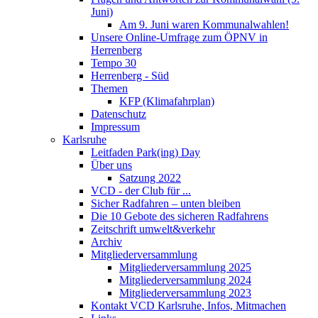
Juni)
Am 9. Juni waren Kommunalwahlen!
Unsere Online-Umfrage zum ÖPNV in
Herrenberg
Tempo 30
Herrenberg - Süd
Themen
KFP (Klimafahrplan)
Datenschutz
Impressum
Karlsruhe
Leitfaden Park(ing) Day
Über uns
Satzung 2022
VCD - der Club für ...
Sicher Radfahren – unten bleiben
Die 10 Gebote des sicheren Radfahrens
Zeitschrift umwelt&verkehr
Archiv
Mitgliederversammlung
Mitgliederversammlung 2025
Mitgliederversammlung 2024
Mitgliederversammlung 2023
Kontakt VCD Karlsruhe, Infos, Mitmachen