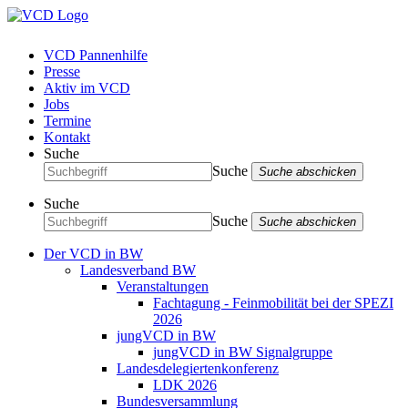
VCD Pannenhilfe
Presse
Aktiv im VCD
Jobs
Termine
Kontakt
Suche
Suche
Suche abschicken
Suche
Suche
Suche abschicken
Der VCD in BW
Landesverband BW
Veranstaltungen
Fachtagung - Feinmobilität bei der SPEZI
2026
jungVCD in BW
jungVCD in BW Signalgruppe
Landesdelegiertenkonferenz
LDK 2026
Bundesversammlung