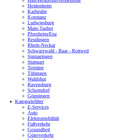
Hall-Heilbronn-Hohenlohe
Heidenheim
Karlsruhe
Konstanz
Ludwigsburg
Main-Tauber
Pforzheim/Enz
Reutlingen
Rhein-Neckar
Schwarzwald - Baar - Rottweil
Sigmaringen
Stuttgart
Termine
Tübingen
Waldshut
Ravensburg
Schorndorf
Göppingen
Kategoriefilter
E-Services
Auto
Elektromobilität
Fußverkehr
Gesundheit
Güterverkehr