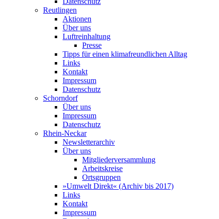
Datenschutz
Reutlingen
Aktionen
Über uns
Luftreinhaltung
Presse
Tipps für einen klimafreundlichen Alltag
Links
Kontakt
Impressum
Datenschutz
Schorndorf
Über uns
Impressum
Datenschutz
Rhein-Neckar
Newsletterarchiv
Über uns
Mitgliederversammlung
Arbeitskreise
Ortsgruppen
»Umwelt Direkt« (Archiv bis 2017)
Links
Kontakt
Impressum