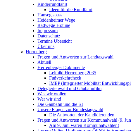
Kinderrundfahrt
Ideen für die Rundfahrt
Hansegispass
Heidenheimer Wege
Radwege-Hotline
Impressum
Datenschutz
Termine Übersicht
Über uns
Herrenberg
Fragen und Antworten zur Landtagswahl
Aktuell
Herrenberger Dokumente
Leitbild Herrenberg 2035
Fußverkehrcheck
IMEP (Integrierter Mobilität Entwicklungspl
Delegiertenwahl und Gäubahnfilm
Was wir wollen
Wer wir sind
Die Gäubahn und die S1
Unsere Fragen zur Bundestagswahl
Die Antworten der Kandidierenden
Fragen und Antworten zur Kommunalwahl (9. Jun
Am 9. Juni waren Kommunalwahlen!
Unsere Online-Umfrage zum ÖPNV in Herrenber