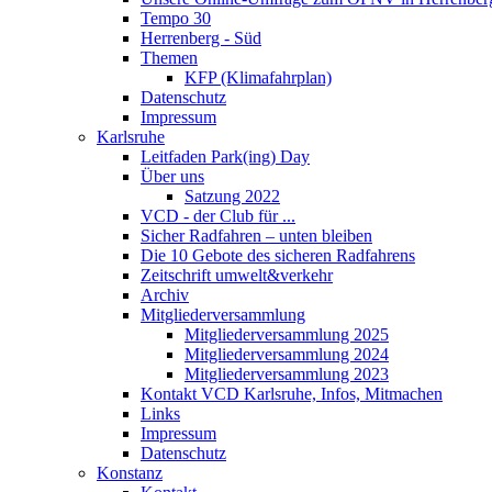
Tempo 30
Herrenberg - Süd
Themen
KFP (Klimafahrplan)
Datenschutz
Impressum
Karlsruhe
Leitfaden Park(ing) Day
Über uns
Satzung 2022
VCD - der Club für ...
Sicher Radfahren – unten bleiben
Die 10 Gebote des sicheren Radfahrens
Zeitschrift umwelt&verkehr
Archiv
Mitgliederversammlung
Mitgliederversammlung 2025
Mitgliederversammlung 2024
Mitgliederversammlung 2023
Kontakt VCD Karlsruhe, Infos, Mitmachen
Links
Impressum
Datenschutz
Konstanz