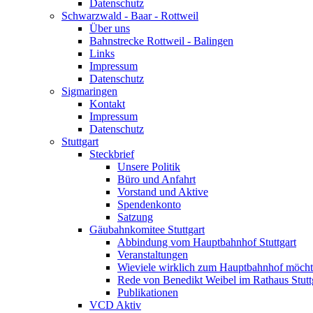
Datenschutz
Schwarzwald - Baar - Rottweil
Über uns
Bahnstrecke Rottweil - Balingen
Links
Impressum
Datenschutz
Sigmaringen
Kontakt
Impressum
Datenschutz
Stuttgart
Steckbrief
Unsere Politik
Büro und Anfahrt
Vorstand und Aktive
Spendenkonto
Satzung
Gäubahnkomitee Stuttgart
Abbindung vom Hauptbahnhof Stuttgart
Veranstaltungen
Wieviele wirklich zum Hauptbahnhof möch
Rede von Benedikt Weibel im Rathaus Stutt
Publikationen
VCD Aktiv