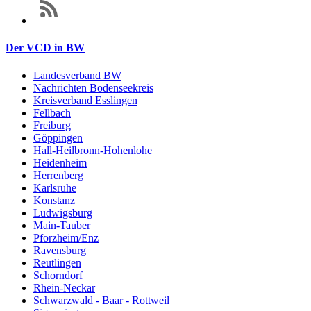
Der VCD in BW
Landesverband BW
Nachrichten Bodenseekreis
Kreisverband Esslingen
Fellbach
Freiburg
Göppingen
Hall-Heilbronn-Hohenlohe
Heidenheim
Herrenberg
Karlsruhe
Konstanz
Ludwigsburg
Main-Tauber
Pforzheim/Enz
Ravensburg
Reutlingen
Schorndorf
Rhein-Neckar
Schwarzwald - Baar - Rottweil