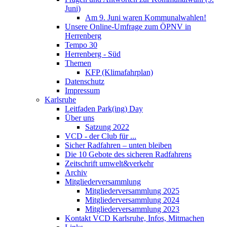
Juni)
Am 9. Juni waren Kommunalwahlen!
Unsere Online-Umfrage zum ÖPNV in
Herrenberg
Tempo 30
Herrenberg - Süd
Themen
KFP (Klimafahrplan)
Datenschutz
Impressum
Karlsruhe
Leitfaden Park(ing) Day
Über uns
Satzung 2022
VCD - der Club für ...
Sicher Radfahren – unten bleiben
Die 10 Gebote des sicheren Radfahrens
Zeitschrift umwelt&verkehr
Archiv
Mitgliederversammlung
Mitgliederversammlung 2025
Mitgliederversammlung 2024
Mitgliederversammlung 2023
Kontakt VCD Karlsruhe, Infos, Mitmachen