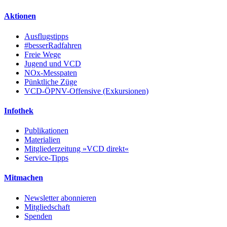
Aktionen
Ausflugstipps
#besserRadfahren
Freie Wege
Jugend und VCD
NOx-Messpaten
Pünktliche Züge
VCD-ÖPNV-Offensive (Exkursionen)
Infothek
Publikationen
Materialien
Mitgliederzeitung »VCD direkt«
Service-Tipps
Mitmachen
Newsletter abonnieren
Mitgliedschaft
Spenden