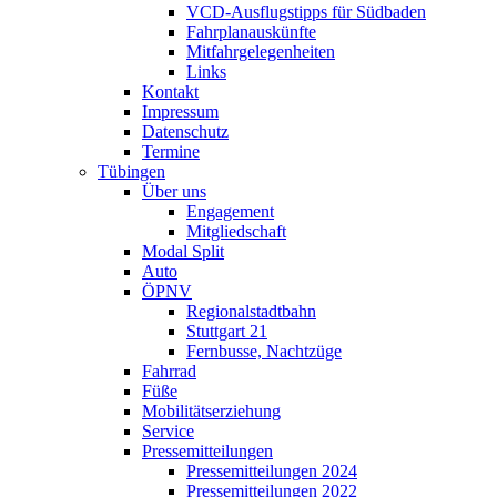
VCD-Ausflugstipps für Südbaden
Fahrplanauskünfte
Mitfahrgelegenheiten
Links
Kontakt
Impressum
Datenschutz
Termine
Tübingen
Über uns
Engagement
Mitgliedschaft
Modal Split
Auto
ÖPNV
Regionalstadtbahn
Stuttgart 21
Fernbusse, Nachtzüge
Fahrrad
Füße
Mobilitätserziehung
Service
Pressemitteilungen
Pressemitteilungen 2024
Pressemitteilungen 2022