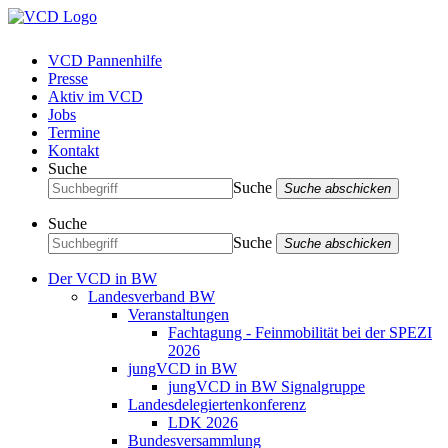
VCD Pannenhilfe
Presse
Aktiv im VCD
Jobs
Termine
Kontakt
Suche
Suche
Suche abschicken
Suche
Suche
Suche abschicken
Der VCD in BW
Landesverband BW
Veranstaltungen
Fachtagung - Feinmobilität bei der SPEZI
2026
jungVCD in BW
jungVCD in BW Signalgruppe
Landesdelegiertenkonferenz
LDK 2026
Bundesversammlung