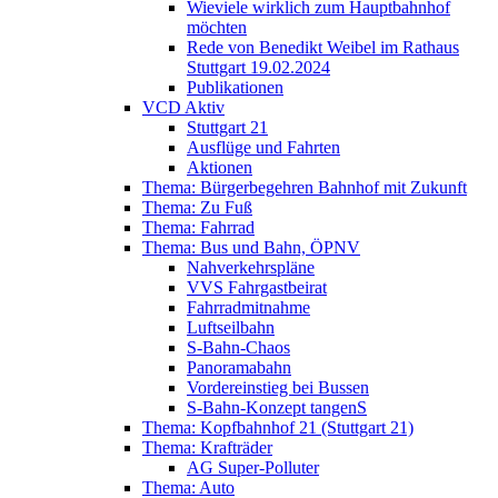
Wieviele wirklich zum Hauptbahnhof
möchten
Rede von Benedikt Weibel im Rathaus
Stuttgart 19.02.2024
Publikationen
VCD Aktiv
Stuttgart 21
Ausflüge und Fahrten
Aktionen
Thema: Bürgerbegehren Bahnhof mit Zukunft
Thema: Zu Fuß
Thema: Fahrrad
Thema: Bus und Bahn, ÖPNV
Nahverkehrspläne
VVS Fahrgastbeirat
Fahrradmitnahme
Luftseilbahn
S-Bahn-Chaos
Panoramabahn
Vordereinstieg bei Bussen
S-Bahn-Konzept tangenS
Thema: Kopfbahnhof 21 (Stuttgart 21)
Thema: Krafträder
AG Super-Polluter
Thema: Auto