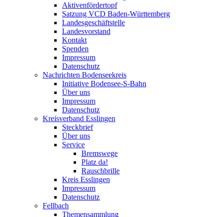
Aktivenfördertopf
Satzung VCD Baden-Württemberg
Landesgeschäftstelle
Landesvorstand
Kontakt
Spenden
Impressum
Datenschutz
Nachrichten Bodenseekreis
Initiative Bodensee-S-Bahn
Über uns
Impressum
Datenschutz
Kreisverband Esslingen
Steckbrief
Über uns
Service
Bremswege
Platz da!
Rauschbrille
Kreis Esslingen
Impressum
Datenschutz
Fellbach
Themensammlung