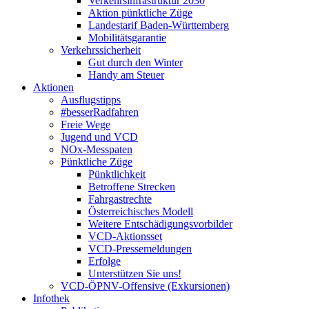
Verkehrsinfrastruktur 2030
Aktion pünktliche Züge
Landestarif Baden-Württemberg
Mobilitätsgarantie
Verkehrssicherheit
Gut durch den Winter
Handy am Steuer
Aktionen
Ausflugstipps
#besserRadfahren
Freie Wege
Jugend und VCD
NOx-Messpaten
Pünktliche Züge
Pünktlichkeit
Betroffene Strecken
Fahrgastrechte
Österreichisches Modell
Weitere Entschädigungsvorbilder
VCD-Aktionsset
VCD-Pressemeldungen
Erfolge
Unterstützen Sie uns!
VCD-ÖPNV-Offensive (Exkursionen)
Infothek