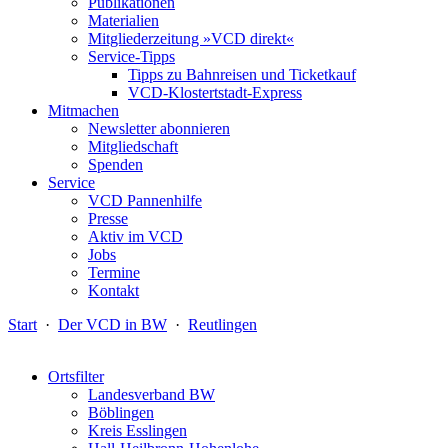
Publikationen
Materialien
Mitgliederzeitung »VCD direkt«
Service-Tipps
Tipps zu Bahnreisen und Ticketkauf
VCD-Klostertstadt-Express
Mitmachen
Newsletter abonnieren
Mitgliedschaft
Spenden
Service
VCD Pannenhilfe
Presse
Aktiv im VCD
Jobs
Termine
Kontakt
Start
·
Der VCD in BW
·
Reutlingen
Ortsfilter
Landesverband BW
Böblingen
Kreis Esslingen