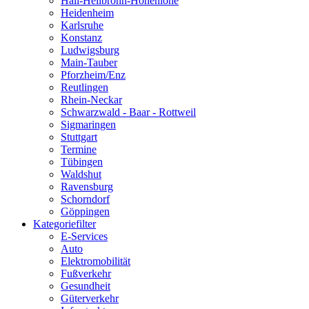
Hall-Heilbronn-Hohenlohe
Heidenheim
Karlsruhe
Konstanz
Ludwigsburg
Main-Tauber
Pforzheim/Enz
Reutlingen
Rhein-Neckar
Schwarzwald - Baar - Rottweil
Sigmaringen
Stuttgart
Termine
Tübingen
Waldshut
Ravensburg
Schorndorf
Göppingen
Kategoriefilter
E-Services
Auto
Elektromobilität
Fußverkehr
Gesundheit
Güterverkehr