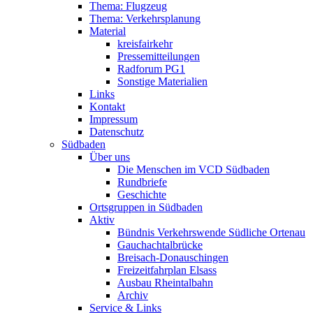
Thema: Flugzeug
Thema: Verkehrsplanung
Material
kreisfairkehr
Pressemitteilungen
Radforum PG1
Sonstige Materialien
Links
Kontakt
Impressum
Datenschutz
Südbaden
Über uns
Die Menschen im VCD Südbaden
Rundbriefe
Geschichte
Ortsgruppen in Südbaden
Aktiv
Bündnis Verkehrswende Südliche Ortenau
Gauchachtalbrücke
Breisach-Donauschingen
Freizeitfahrplan Elsass
Ausbau Rheintalbahn
Archiv
Service & Links