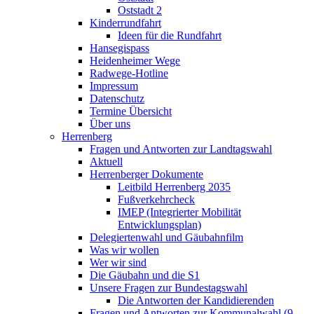
Oststadt 2
Kinderrundfahrt
Ideen für die Rundfahrt
Hansegispass
Heidenheimer Wege
Radwege-Hotline
Impressum
Datenschutz
Termine Übersicht
Über uns
Herrenberg
Fragen und Antworten zur Landtagswahl
Aktuell
Herrenberger Dokumente
Leitbild Herrenberg 2035
Fußverkehrcheck
IMEP (Integrierter Mobilität
Entwicklungsplan)
Delegiertenwahl und Gäubahnfilm
Was wir wollen
Wer wir sind
Die Gäubahn und die S1
Unsere Fragen zur Bundestagswahl
Die Antworten der Kandidierenden
Fragen und Antworten zur Kommunalwahl (9.