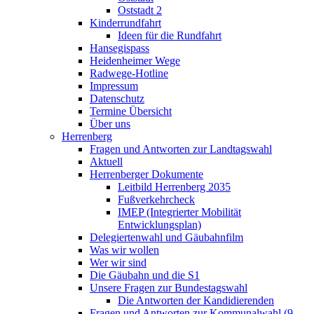
Oststadt 2
Kinderrundfahrt
Ideen für die Rundfahrt
Hansegispass
Heidenheimer Wege
Radwege-Hotline
Impressum
Datenschutz
Termine Übersicht
Über uns
Herrenberg
Fragen und Antworten zur Landtagswahl
Aktuell
Herrenberger Dokumente
Leitbild Herrenberg 2035
Fußverkehrcheck
IMEP (Integrierter Mobilität
Entwicklungsplan)
Delegiertenwahl und Gäubahnfilm
Was wir wollen
Wer wir sind
Die Gäubahn und die S1
Unsere Fragen zur Bundestagswahl
Die Antworten der Kandidierenden
Fragen und Antworten zur Kommunalwahl (9.