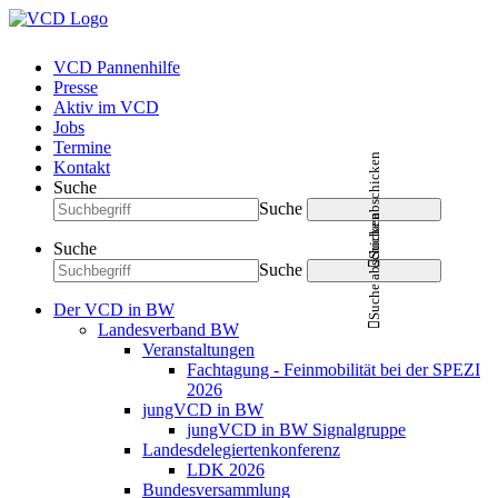
VCD Pannenhilfe
Presse
Aktiv im VCD
Jobs
Termine
Suche abschicken
Kontakt
Suche
Suche
Suche abschicken
Suche
Suche
Der VCD in BW
Landesverband BW
Veranstaltungen
Fachtagung - Feinmobilität bei der SPEZI
2026
jungVCD in BW
jungVCD in BW Signalgruppe
Landesdelegiertenkonferenz
LDK 2026
Bundesversammlung