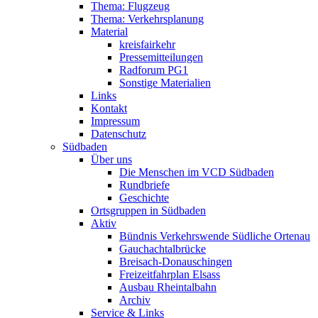
Thema: Flugzeug
Thema: Verkehrsplanung
Material
kreisfairkehr
Pressemitteilungen
Radforum PG1
Sonstige Materialien
Links
Kontakt
Impressum
Datenschutz
Südbaden
Über uns
Die Menschen im VCD Südbaden
Rundbriefe
Geschichte
Ortsgruppen in Südbaden
Aktiv
Bündnis Verkehrswende Südliche Ortenau
Gauchachtalbrücke
Breisach-Donauschingen
Freizeitfahrplan Elsass
Ausbau Rheintalbahn
Archiv
Service & Links