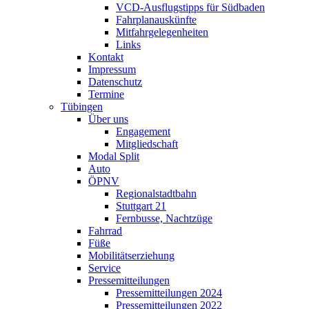
VCD-Ausflugstipps für Südbaden
Fahrplanauskünfte
Mitfahrgelegenheiten
Links
Kontakt
Impressum
Datenschutz
Termine
Tübingen
Über uns
Engagement
Mitgliedschaft
Modal Split
Auto
ÖPNV
Regionalstadtbahn
Stuttgart 21
Fernbusse, Nachtzüge
Fahrrad
Füße
Mobilitätserziehung
Service
Pressemitteilungen
Pressemitteilungen 2024
Pressemitteilungen 2022