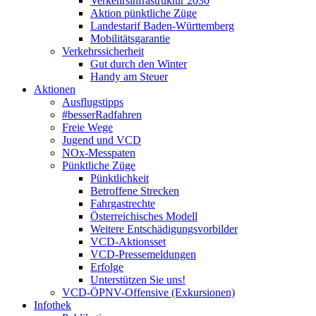
Verkehrsinfrastruktur 2030
Aktion pünktliche Züge
Landestarif Baden-Württemberg
Mobilitätsgarantie
Verkehrssicherheit
Gut durch den Winter
Handy am Steuer
Aktionen
Ausflugstipps
#besserRadfahren
Freie Wege
Jugend und VCD
NOx-Messpaten
Pünktliche Züge
Pünktlichkeit
Betroffene Strecken
Fahrgastrechte
Österreichisches Modell
Weitere Entschädigungsvorbilder
VCD-Aktionsset
VCD-Pressemeldungen
Erfolge
Unterstützen Sie uns!
VCD-ÖPNV-Offensive (Exkursionen)
Infothek