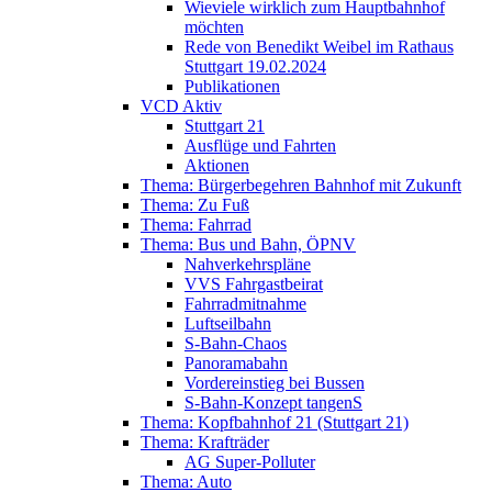
Wieviele wirklich zum Hauptbahnhof
möchten
Rede von Benedikt Weibel im Rathaus
Stuttgart 19.02.2024
Publikationen
VCD Aktiv
Stuttgart 21
Ausflüge und Fahrten
Aktionen
Thema: Bürgerbegehren Bahnhof mit Zukunft
Thema: Zu Fuß
Thema: Fahrrad
Thema: Bus und Bahn, ÖPNV
Nahverkehrspläne
VVS Fahrgastbeirat
Fahrradmitnahme
Luftseilbahn
S-Bahn-Chaos
Panoramabahn
Vordereinstieg bei Bussen
S-Bahn-Konzept tangenS
Thema: Kopfbahnhof 21 (Stuttgart 21)
Thema: Krafträder
AG Super-Polluter
Thema: Auto