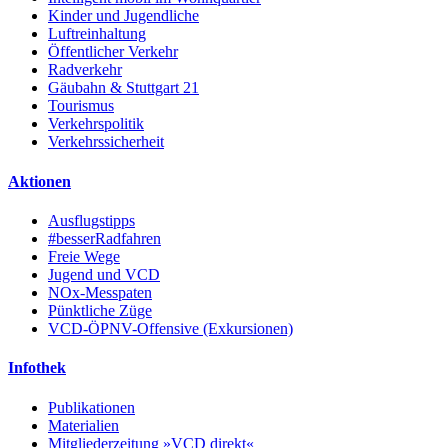
Kinder und Jugendliche
Luftreinhaltung
Öffentlicher Verkehr
Radverkehr
Gäubahn & Stuttgart 21
Tourismus
Verkehrspolitik
Verkehrssicherheit
Aktionen
Ausflugstipps
#besserRadfahren
Freie Wege
Jugend und VCD
NOx-Messpaten
Pünktliche Züge
VCD-ÖPNV-Offensive (Exkursionen)
Infothek
Publikationen
Materialien
Mitgliederzeitung »VCD direkt«