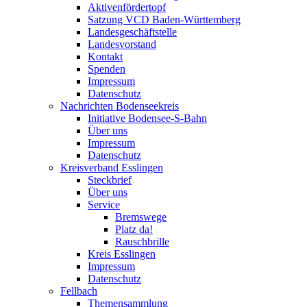
Aktivenfördertopf
Satzung VCD Baden-Württemberg
Landesgeschäftstelle
Landesvorstand
Kontakt
Spenden
Impressum
Datenschutz
Nachrichten Bodenseekreis
Initiative Bodensee-S-Bahn
Über uns
Impressum
Datenschutz
Kreisverband Esslingen
Steckbrief
Über uns
Service
Bremswege
Platz da!
Rauschbrille
Kreis Esslingen
Impressum
Datenschutz
Fellbach
Themensammlung