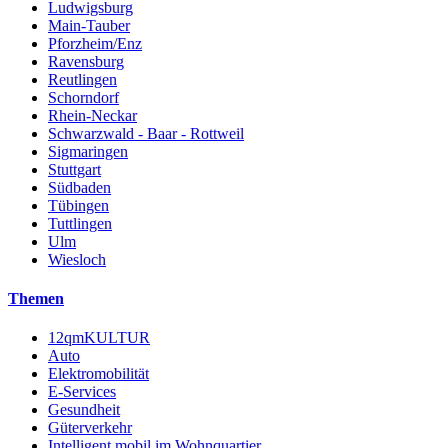
Ludwigsburg
Main-Tauber
Pforzheim/Enz
Ravensburg
Reutlingen
Schorndorf
Rhein-Neckar
Schwarzwald - Baar - Rottweil
Sigmaringen
Stuttgart
Südbaden
Tübingen
Tuttlingen
Ulm
Wiesloch
Themen
12qmKULTUR
Auto
Elektromobilität
E-Services
Gesundheit
Güterverkehr
Intelligent mobil im Wohnquartier