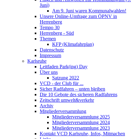
Juni)
Am 9. Juni waren Kommunalwahlen!
Unsere Online-Umfrage zum ÖPNV in
Herrenberg
Tempo 30
Herrenberg - Süd
Themen
KFP (Klimafahrplan)
Datenschutz
Impressum
Karlsruhe
Leitfaden Park(ing) Day
Über uns
Satzung 2022
VCD - der Club für ...
Sicher Radfahren – unten bleiben
Die 10 Gebote des sicheren Radfahrens
Zeitschrift umwelt&verkehr
Archiv
Mitgliederversammlung
Mitgliederversammlung 2025
Mitgliederversammlung 2024
Mitgliederversammlung 2023
Kontakt VCD Karlsruhe, Infos, Mitmachen