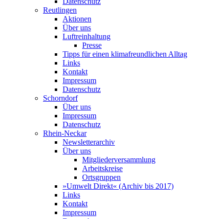
Datenschutz
Reutlingen
Aktionen
Über uns
Luftreinhaltung
Presse
Tipps für einen klimafreundlichen Alltag
Links
Kontakt
Impressum
Datenschutz
Schorndorf
Über uns
Impressum
Datenschutz
Rhein-Neckar
Newsletterarchiv
Über uns
Mitgliederversammlung
Arbeitskreise
Ortsgruppen
»Umwelt Direkt« (Archiv bis 2017)
Links
Kontakt
Impressum