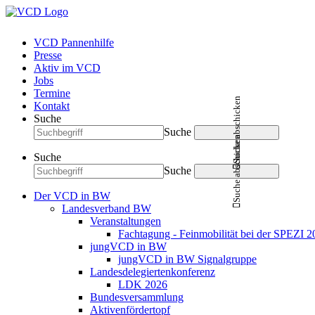
VCD Pannenhilfe
Presse
Aktiv im VCD
Jobs
Termine
Suche abschicken
Kontakt
Suche
Suche
Suche abschicken
Suche
Suche
Der VCD in BW
Landesverband BW
Veranstaltungen
Fachtagung - Feinmobilität bei der SPEZI 2
jungVCD in BW
jungVCD in BW Signalgruppe
Landesdelegiertenkonferenz
LDK 2026
Bundesversammlung
Aktivenfördertopf