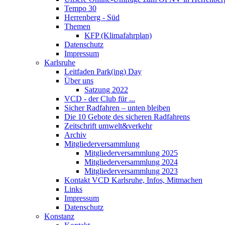
Tempo 30
Herrenberg - Süd
Themen
KFP (Klimafahrplan)
Datenschutz
Impressum
Karlsruhe
Leitfaden Park(ing) Day
Über uns
Satzung 2022
VCD - der Club für ...
Sicher Radfahren – unten bleiben
Die 10 Gebote des sicheren Radfahrens
Zeitschrift umwelt&verkehr
Archiv
Mitgliederversammlung
Mitgliederversammlung 2025
Mitgliederversammlung 2024
Mitgliederversammlung 2023
Kontakt VCD Karlsruhe, Infos, Mitmachen
Links
Impressum
Datenschutz
Konstanz