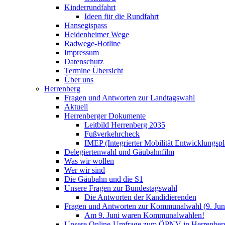
Kinderrundfahrt
Ideen für die Rundfahrt
Hansegispass
Heidenheimer Wege
Radwege-Hotline
Impressum
Datenschutz
Termine Übersicht
Über uns
Herrenberg
Fragen und Antworten zur Landtagswahl
Aktuell
Herrenberger Dokumente
Leitbild Herrenberg 2035
Fußverkehrcheck
IMEP (Integrierter Mobilität Entwicklungspl
Delegiertenwahl und Gäubahnfilm
Was wir wollen
Wer wir sind
Die Gäubahn und die S1
Unsere Fragen zur Bundestagswahl
Die Antworten der Kandidierenden
Fragen und Antworten zur Kommunalwahl (9. Jun
Am 9. Juni waren Kommunalwahlen!
Unsere Online-Umfrage zum ÖPNV in Herrenber