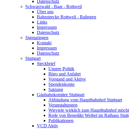
Datenschutz
Schwarzwald - Baar - Rottweil
Über uns
Bahnstrecke Rottweil - Balingen
Links
Impressum
Datenschutz
Sigmaringen
Kontakt
Impressum
Datenschutz
Stuttgart
Steckbrief
Unsere Politik
Büro und Anfahrt
Vorstand und Aktive
Spendenkonto
Satzung
Gäubahnkomitee Stuttgart
Abbindung vom Hauptbahnhof Stuttgart
Veranstaltungen
Wieviele wirklich zum Hauptbahnhof möch
Rede von Benedikt Weibel im Rathaus Stutt
Publikationen
VCD Aktiv