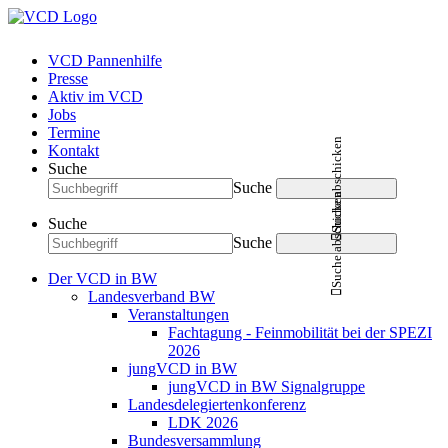
VCD Pannenhilfe
Presse
Aktiv im VCD
Jobs
Termine
Suche abschicken
Kontakt
Suche
Suche
Suche abschicken
Suche
Suche
Der VCD in BW
Landesverband BW
Veranstaltungen
Fachtagung - Feinmobilität bei der SPEZI
2026
jungVCD in BW
jungVCD in BW Signalgruppe
Landesdelegiertenkonferenz
LDK 2026
Bundesversammlung