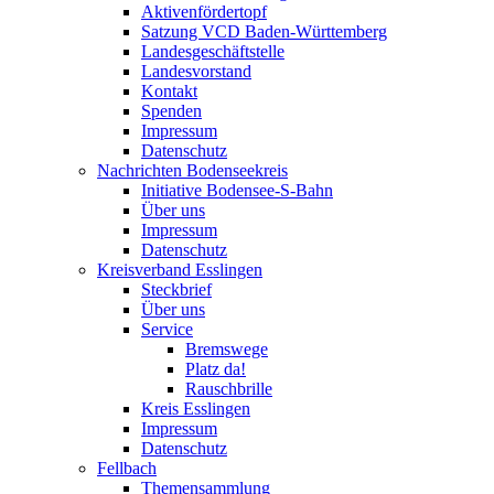
Aktivenfördertopf
Satzung VCD Baden-Württemberg
Landesgeschäftstelle
Landesvorstand
Kontakt
Spenden
Impressum
Datenschutz
Nachrichten Bodenseekreis
Initiative Bodensee-S-Bahn
Über uns
Impressum
Datenschutz
Kreisverband Esslingen
Steckbrief
Über uns
Service
Bremswege
Platz da!
Rauschbrille
Kreis Esslingen
Impressum
Datenschutz
Fellbach
Themensammlung