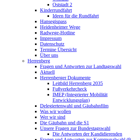
Oststadt 2
Kinderrundfahrt
Ideen für die Rundfahrt
Hansegispass
Heidenheimer Wege
Radwege-Hotline
Impressum
Datenschutz
Termine Übersicht
Über uns
Herrenberg
Fragen und Antworten zur Landtagswahl
Aktuell
Herrenberger Dokumente
Leitbild Herrenberg 2035
Fußverkehrcheck
IMEP (Integrierter Mobilität
Entwicklungsplan)
Delegiertenwahl und Gäubahnfilm
Was wir wollen
Wer wir sind
Die Gäubahn und die S1
Unsere Fragen zur Bundestagswahl
Die Antworten der Kandidierenden
Fragen und Antworten zur Kommunalwahl (9.