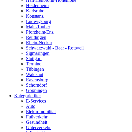
Hall-Heilbronn-Hohenlohe
Heidenheim
Karlsruhe
Konstanz
Ludwigsburg
Main-Tauber
Pforzheim/Enz
Reutlingen
Rhein-Neckar
Schwarzwald - Baar - Rottweil
Sigmaringen
Stuttgart
Termine
Tübingen
Waldshut
Ravensburg
Schorndorf
Göppingen
Kategoriefilter
E-Services
Auto
Elektromobilität
Fußverkehr
Gesundheit
Güterverkehr