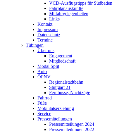
VCD-Ausflugstipps für Südbaden
Fahrplanauskünfte
Mitfahrgelegenheiten
Links
Kontakt
Impressum
Datenschutz
Termine
Tübingen
Über uns
Engagement
Mitgliedschaft
Modal Split
Auto
ÖPNV
Regionalstadtbahn
Stuttgart 21
Fernbusse, Nachtzüge
Fahrrad
Füße
Mobilitätserziehung
Service
Pressemitteilungen
Pressemitteilungen 2024
Pressemitteilungen 2022