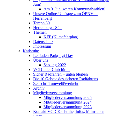
Juni)
Am 9. Juni waren Kommunalwahlen!
Unsere Online-Umfrage zum ÖPNV in
Herrenberg
Tempo 30
Herrenberg - Süd
Themen
KFP (Klimafahrplan)
Datenschutz
Impressum
Karlsruhe
Leitfaden Park(ing) Day
Über uns
Satzung 2022
VCD - der Club für ...
Sicher Radfahren – unten bleiben
Die 10 Gebote des sicheren Radfahrens
Zeitschrift umwelt&verkehr
Archiv
Mitgliederversammlung
Mitgliederversammlung 2025
Mitgliederversammlung 2024
Mitgliederversammlung 2023
Kontakt VCD Karlsruhe, Infos, Mitmachen