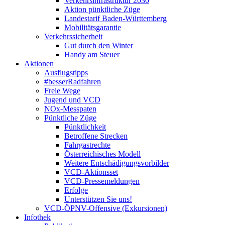
Verkehrsinfrastruktur 2030
Aktion pünktliche Züge
Landestarif Baden-Württemberg
Mobilitätsgarantie
Verkehrssicherheit
Gut durch den Winter
Handy am Steuer
Aktionen
Ausflugstipps
#besserRadfahren
Freie Wege
Jugend und VCD
NOx-Messpaten
Pünktliche Züge
Pünktlichkeit
Betroffene Strecken
Fahrgastrechte
Österreichisches Modell
Weitere Entschädigungsvorbilder
VCD-Aktionsset
VCD-Pressemeldungen
Erfolge
Unterstützen Sie uns!
VCD-ÖPNV-Offensive (Exkursionen)
Infothek