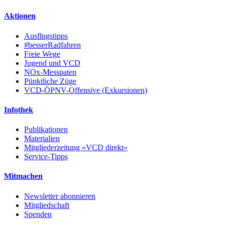
Aktionen
Ausflugstipps
#besserRadfahren
Freie Wege
Jugend und VCD
NOx-Messpaten
Pünktliche Züge
VCD-ÖPNV-Offensive (Exkursionen)
Infothek
Publikationen
Materialien
Mitgliederzeitung »VCD direkt«
Service-Tipps
Mitmachen
Newsletter abonnieren
Mitgliedschaft
Spenden