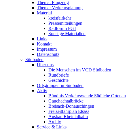
Thema: Flugzeug
Thema: Verkehrsplanung
Material
kreisfairkehr
Pressemitteilungen
Radforum PG1
Sonstige Materialien
Links
Kontakt
Impressum
Datenschutz
Südbaden
Über uns
Die Menschen im VCD Südbaden
Rundbriefe
Geschichte
Ortsgruppen in Südbaden
Aktiv
Bündnis Verkehrswende Südliche Ortenau
Gauchachtalbrücke
Breisach-Donauschingen
Freizeitfahrplan Elsass
Ausbau Rheintalbahn
Archiv
Service & Links