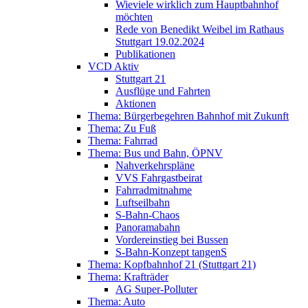
Wieviele wirklich zum Hauptbahnhof
möchten
Rede von Benedikt Weibel im Rathaus
Stuttgart 19.02.2024
Publikationen
VCD Aktiv
Stuttgart 21
Ausflüge und Fahrten
Aktionen
Thema: Bürgerbegehren Bahnhof mit Zukunft
Thema: Zu Fuß
Thema: Fahrrad
Thema: Bus und Bahn, ÖPNV
Nahverkehrspläne
VVS Fahrgastbeirat
Fahrradmitnahme
Luftseilbahn
S-Bahn-Chaos
Panoramabahn
Vordereinstieg bei Bussen
S-Bahn-Konzept tangenS
Thema: Kopfbahnhof 21 (Stuttgart 21)
Thema: Krafträder
AG Super-Polluter
Thema: Auto