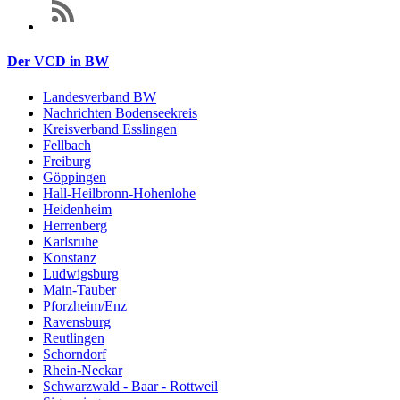
Der VCD in BW
Landesverband BW
Nachrichten Bodenseekreis
Kreisverband Esslingen
Fellbach
Freiburg
Göppingen
Hall-Heilbronn-Hohenlohe
Heidenheim
Herrenberg
Karlsruhe
Konstanz
Ludwigsburg
Main-Tauber
Pforzheim/Enz
Ravensburg
Reutlingen
Schorndorf
Rhein-Neckar
Schwarzwald - Baar - Rottweil