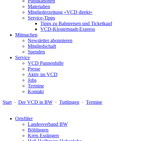
Publikationen
Materialien
Mitgliederzeitung »VCD direkt«
Service-Tipps
Tipps zu Bahnreisen und Ticketkauf
VCD-Klostertstadt-Express
Mitmachen
Newsletter abonnieren
Mitgliedschaft
Spenden
Service
VCD Pannenhilfe
Presse
Aktiv im VCD
Jobs
Termine
Kontakt
Start
·
Der VCD in BW
·
Tuttlingen
·
Termine
Ortsfilter
Landesverband BW
Böblingen
Kreis Esslingen