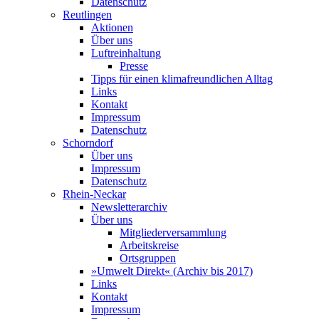
Datenschutz
Reutlingen
Aktionen
Über uns
Luftreinhaltung
Presse
Tipps für einen klimafreundlichen Alltag
Links
Kontakt
Impressum
Datenschutz
Schorndorf
Über uns
Impressum
Datenschutz
Rhein-Neckar
Newsletterarchiv
Über uns
Mitgliederversammlung
Arbeitskreise
Ortsgruppen
»Umwelt Direkt« (Archiv bis 2017)
Links
Kontakt
Impressum