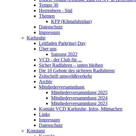
Tempo 30
Herrenberg - Süd
Themen
KFP (Klimafahrplan)
Datenschutz
Impressum
Karlsruhe
Leitfaden Park(ing) Day
Über uns
Satzung 2022
VCD - der Club für ...
Sicher Radfahren – unten bleiben
Die 10 Gebote des sicheren Radfahrens
Zeitschrift umwelt&verkehr
Archiv
Mitgliederversammlung
Mitgliederversammlung 2025
Mitgliederversammlung 2024
Mitgliederversammlung 2023
Kontakt VCD Karlsruhe, Infos, Mitmachen
Links
Impressum
Datenschutz
Konstanz