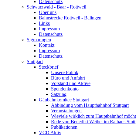
Datenschutz
Schwarzwald - Baar - Rottweil
Über uns
Bahnstrecke Rottweil - Balingen
Links
Impressum
Datenschutz
Sigmaringen
Kontakt
Impressum
Datenschutz
Stuttgart
Steckbrief
Unsere Politik
Büro und Anfahrt
Vorstand und Aktive
Spendenkonto
Satzung
Gäubahnkomitee Stuttgart
Abbindung vom Hauptbahnhof Stuttgart
Veranstaltungen
Wieviele wirklich zum Hauptbahnhof möch
Rede von Benedikt Weibel im Rathaus Stutt
Publikationen
VCD Aktiv