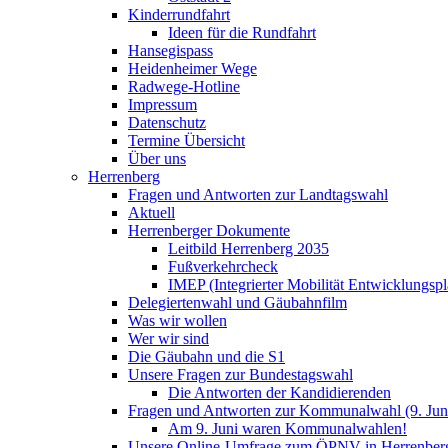
Kinderrundfahrt
Ideen für die Rundfahrt
Hansegispass
Heidenheimer Wege
Radwege-Hotline
Impressum
Datenschutz
Termine Übersicht
Über uns
Herrenberg
Fragen und Antworten zur Landtagswahl
Aktuell
Herrenberger Dokumente
Leitbild Herrenberg 2035
Fußverkehrcheck
IMEP (Integrierter Mobilität Entwicklungspl
Delegiertenwahl und Gäubahnfilm
Was wir wollen
Wer wir sind
Die Gäubahn und die S1
Unsere Fragen zur Bundestagswahl
Die Antworten der Kandidierenden
Fragen und Antworten zur Kommunalwahl (9. Jun
Am 9. Juni waren Kommunalwahlen!
Unsere Online-Umfrage zum ÖPNV in Herrenber