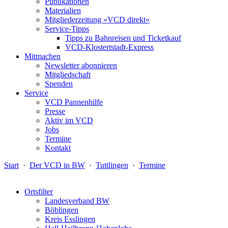
Publikationen
Materialien
Mitgliederzeitung »VCD direkt«
Service-Tipps
Tipps zu Bahnreisen und Ticketkauf
VCD-Klostertstadt-Express
Mitmachen
Newsletter abonnieren
Mitgliedschaft
Spenden
Service
VCD Pannenhilfe
Presse
Aktiv im VCD
Jobs
Termine
Kontakt
Start
·
Der VCD in BW
·
Tuttlingen
·
Termine
Ortsfilter
Landesverband BW
Böblingen
Kreis Esslingen