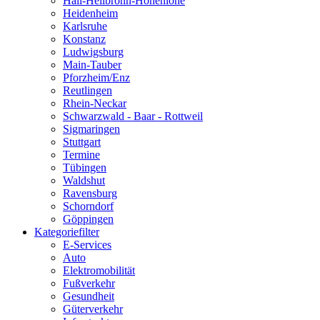
Hall-Heilbronn-Hohenlohe
Heidenheim
Karlsruhe
Konstanz
Ludwigsburg
Main-Tauber
Pforzheim/Enz
Reutlingen
Rhein-Neckar
Schwarzwald - Baar - Rottweil
Sigmaringen
Stuttgart
Termine
Tübingen
Waldshut
Ravensburg
Schorndorf
Göppingen
Kategoriefilter
E-Services
Auto
Elektromobilität
Fußverkehr
Gesundheit
Güterverkehr