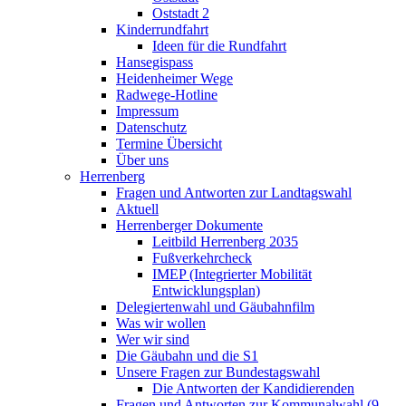
Oststadt 2
Kinderrundfahrt
Ideen für die Rundfahrt
Hansegispass
Heidenheimer Wege
Radwege-Hotline
Impressum
Datenschutz
Termine Übersicht
Über uns
Herrenberg
Fragen und Antworten zur Landtagswahl
Aktuell
Herrenberger Dokumente
Leitbild Herrenberg 2035
Fußverkehrcheck
IMEP (Integrierter Mobilität
Entwicklungsplan)
Delegiertenwahl und Gäubahnfilm
Was wir wollen
Wer wir sind
Die Gäubahn und die S1
Unsere Fragen zur Bundestagswahl
Die Antworten der Kandidierenden
Fragen und Antworten zur Kommunalwahl (9.