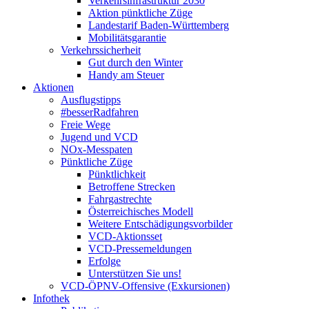
Verkehrsinfrastruktur 2030
Aktion pünktliche Züge
Landestarif Baden-Württemberg
Mobilitätsgarantie
Verkehrssicherheit
Gut durch den Winter
Handy am Steuer
Aktionen
Ausflugstipps
#besserRadfahren
Freie Wege
Jugend und VCD
NOx-Messpaten
Pünktliche Züge
Pünktlichkeit
Betroffene Strecken
Fahrgastrechte
Österreichisches Modell
Weitere Entschädigungsvorbilder
VCD-Aktionsset
VCD-Pressemeldungen
Erfolge
Unterstützen Sie uns!
VCD-ÖPNV-Offensive (Exkursionen)
Infothek