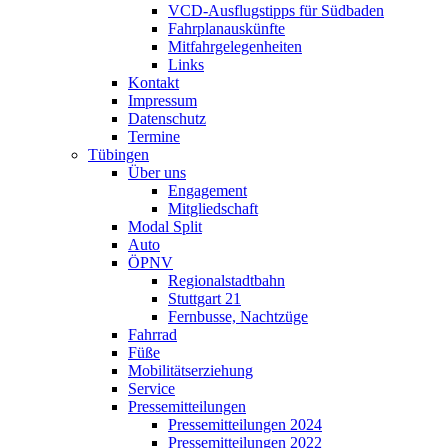
VCD-Ausflugstipps für Südbaden
Fahrplanauskünfte
Mitfahrgelegenheiten
Links
Kontakt
Impressum
Datenschutz
Termine
Tübingen
Über uns
Engagement
Mitgliedschaft
Modal Split
Auto
ÖPNV
Regionalstadtbahn
Stuttgart 21
Fernbusse, Nachtzüge
Fahrrad
Füße
Mobilitätserziehung
Service
Pressemitteilungen
Pressemitteilungen 2024
Pressemitteilungen 2022