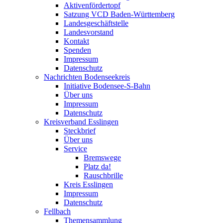
Aktivenfördertopf
Satzung VCD Baden-Württemberg
Landesgeschäftstelle
Landesvorstand
Kontakt
Spenden
Impressum
Datenschutz
Nachrichten Bodenseekreis
Initiative Bodensee-S-Bahn
Über uns
Impressum
Datenschutz
Kreisverband Esslingen
Steckbrief
Über uns
Service
Bremswege
Platz da!
Rauschbrille
Kreis Esslingen
Impressum
Datenschutz
Fellbach
Themensammlung