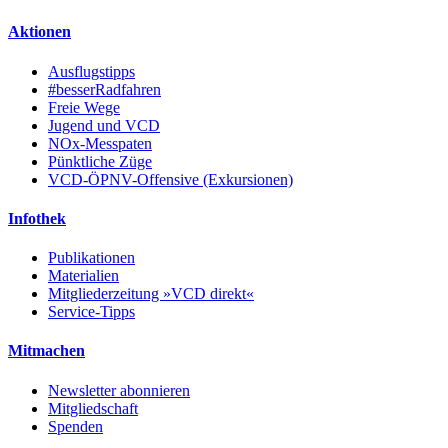
Aktionen
Ausflugstipps
#besserRadfahren
Freie Wege
Jugend und VCD
NOx-Messpaten
Pünktliche Züge
VCD-ÖPNV-Offensive (Exkursionen)
Infothek
Publikationen
Materialien
Mitgliederzeitung »VCD direkt«
Service-Tipps
Mitmachen
Newsletter abonnieren
Mitgliedschaft
Spenden