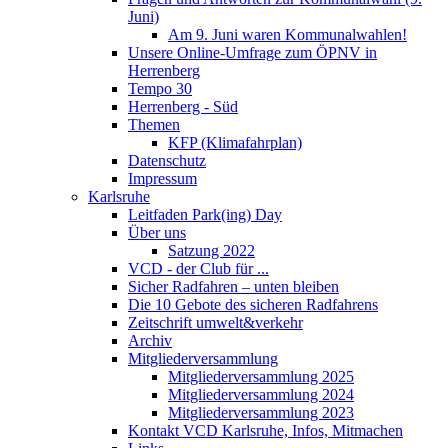
Juni)
Am 9. Juni waren Kommunalwahlen!
Unsere Online-Umfrage zum ÖPNV in
Herrenberg
Tempo 30
Herrenberg - Süd
Themen
KFP (Klimafahrplan)
Datenschutz
Impressum
Karlsruhe
Leitfaden Park(ing) Day
Über uns
Satzung 2022
VCD - der Club für ...
Sicher Radfahren – unten bleiben
Die 10 Gebote des sicheren Radfahrens
Zeitschrift umwelt&verkehr
Archiv
Mitgliederversammlung
Mitgliederversammlung 2025
Mitgliederversammlung 2024
Mitgliederversammlung 2023
Kontakt VCD Karlsruhe, Infos, Mitmachen