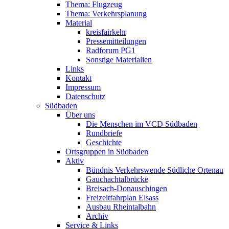
Thema: Flugzeug
Thema: Verkehrsplanung
Material
kreisfairkehr
Pressemitteilungen
Radforum PG1
Sonstige Materialien
Links
Kontakt
Impressum
Datenschutz
Südbaden
Über uns
Die Menschen im VCD Südbaden
Rundbriefe
Geschichte
Ortsgruppen in Südbaden
Aktiv
Bündnis Verkehrswende Südliche Ortenau
Gauchachtalbrücke
Breisach-Donauschingen
Freizeitfahrplan Elsass
Ausbau Rheintalbahn
Archiv
Service & Links