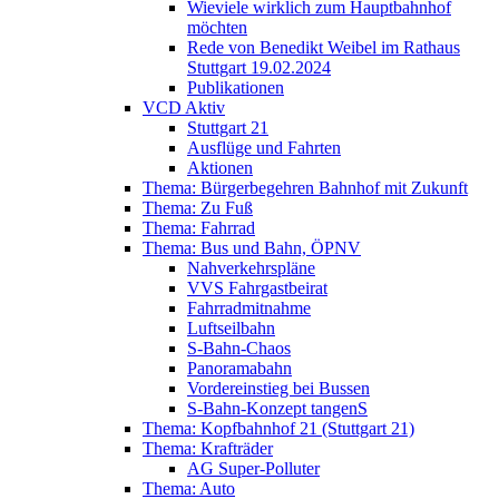
Wieviele wirklich zum Hauptbahnhof
möchten
Rede von Benedikt Weibel im Rathaus
Stuttgart 19.02.2024
Publikationen
VCD Aktiv
Stuttgart 21
Ausflüge und Fahrten
Aktionen
Thema: Bürgerbegehren Bahnhof mit Zukunft
Thema: Zu Fuß
Thema: Fahrrad
Thema: Bus und Bahn, ÖPNV
Nahverkehrspläne
VVS Fahrgastbeirat
Fahrradmitnahme
Luftseilbahn
S-Bahn-Chaos
Panoramabahn
Vordereinstieg bei Bussen
S-Bahn-Konzept tangenS
Thema: Kopfbahnhof 21 (Stuttgart 21)
Thema: Krafträder
AG Super-Polluter
Thema: Auto