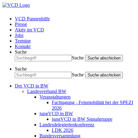
VCD Pannenhilfe
Presse
Aktiv im VCD
Jobs
Termine
Kontakt
Suche
Suche
Suche abschicken
Suche
Suche
Suche abschicken
Der VCD in BW
Landesverband BW
Veranstaltungen
Fachtagung - Feinmobilität bei der SPEZI
2026
jungVCD in BW
jungVCD in BW Signalgruppe
Landesdelegiertenkonferenz
LDK 2026
Bundesversammlung