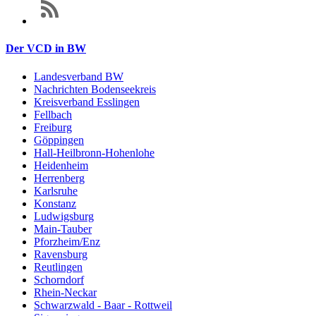
Der VCD in BW
Landesverband BW
Nachrichten Bodenseekreis
Kreisverband Esslingen
Fellbach
Freiburg
Göppingen
Hall-Heilbronn-Hohenlohe
Heidenheim
Herrenberg
Karlsruhe
Konstanz
Ludwigsburg
Main-Tauber
Pforzheim/Enz
Ravensburg
Reutlingen
Schorndorf
Rhein-Neckar
Schwarzwald - Baar - Rottweil