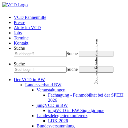
VCD Pannenhilfe
Presse
Aktiv im VCD
Jobs
Termine
Suche abschicken
Kontakt
Suche
Suche
Suche abschicken
Suche
Suche
Der VCD in BW
Landesverband BW
Veranstaltungen
Fachtagung - Feinmobilität bei der SPEZI
2026
jungVCD in BW
jungVCD in BW Signalgruppe
Landesdelegiertenkonferenz
LDK 2026
Bundesversammlung