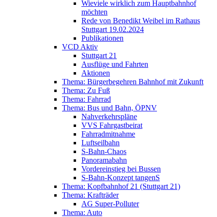
Wieviele wirklich zum Hauptbahnhof
möchten
Rede von Benedikt Weibel im Rathaus
Stuttgart 19.02.2024
Publikationen
VCD Aktiv
Stuttgart 21
Ausflüge und Fahrten
Aktionen
Thema: Bürgerbegehren Bahnhof mit Zukunft
Thema: Zu Fuß
Thema: Fahrrad
Thema: Bus und Bahn, ÖPNV
Nahverkehrspläne
VVS Fahrgastbeirat
Fahrradmitnahme
Luftseilbahn
S-Bahn-Chaos
Panoramabahn
Vordereinstieg bei Bussen
S-Bahn-Konzept tangenS
Thema: Kopfbahnhof 21 (Stuttgart 21)
Thema: Krafträder
AG Super-Polluter
Thema: Auto