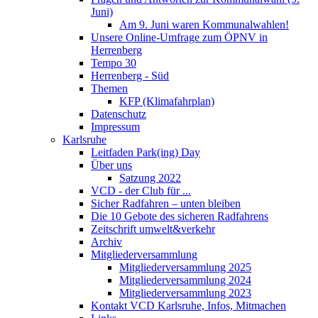
Juni)
Am 9. Juni waren Kommunalwahlen!
Unsere Online-Umfrage zum ÖPNV in
Herrenberg
Tempo 30
Herrenberg - Süd
Themen
KFP (Klimafahrplan)
Datenschutz
Impressum
Karlsruhe
Leitfaden Park(ing) Day
Über uns
Satzung 2022
VCD - der Club für ...
Sicher Radfahren – unten bleiben
Die 10 Gebote des sicheren Radfahrens
Zeitschrift umwelt&verkehr
Archiv
Mitgliederversammlung
Mitgliederversammlung 2025
Mitgliederversammlung 2024
Mitgliederversammlung 2023
Kontakt VCD Karlsruhe, Infos, Mitmachen