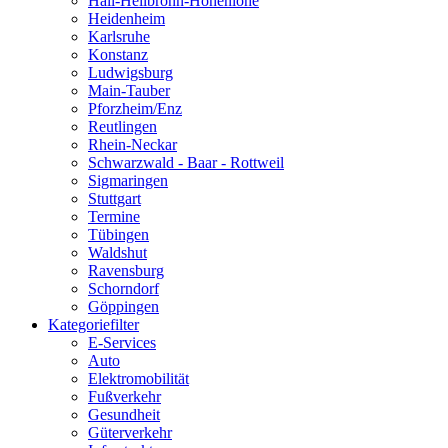
Hall-Heilbronn-Hohenlohe
Heidenheim
Karlsruhe
Konstanz
Ludwigsburg
Main-Tauber
Pforzheim/Enz
Reutlingen
Rhein-Neckar
Schwarzwald - Baar - Rottweil
Sigmaringen
Stuttgart
Termine
Tübingen
Waldshut
Ravensburg
Schorndorf
Göppingen
Kategoriefilter
E-Services
Auto
Elektromobilität
Fußverkehr
Gesundheit
Güterverkehr