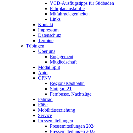
VCD-Ausflugstipps für Südbaden
Fahrplanauskünfte
Mitfahrgelegenheiten
Links
Kontakt
Impressum
Datenschutz
Termine
Tübingen
Über uns
Engagement
Mitgliedschaft
Modal Split
Auto
ÖPNV
Regionalstadtbahn
Stuttgart 21
Fernbusse, Nachtzüge
Fahrrad
Füße
Mobilitätserziehung
Service
Pressemitteilungen
Pressemitteilungen 2024
Pressemitteilungen 2022