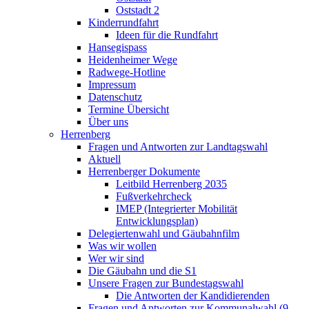
Oststadt 2
Kinderrundfahrt
Ideen für die Rundfahrt
Hansegispass
Heidenheimer Wege
Radwege-Hotline
Impressum
Datenschutz
Termine Übersicht
Über uns
Herrenberg
Fragen und Antworten zur Landtagswahl
Aktuell
Herrenberger Dokumente
Leitbild Herrenberg 2035
Fußverkehrcheck
IMEP (Integrierter Mobilität
Entwicklungsplan)
Delegiertenwahl und Gäubahnfilm
Was wir wollen
Wer wir sind
Die Gäubahn und die S1
Unsere Fragen zur Bundestagswahl
Die Antworten der Kandidierenden
Fragen und Antworten zur Kommunalwahl (9.