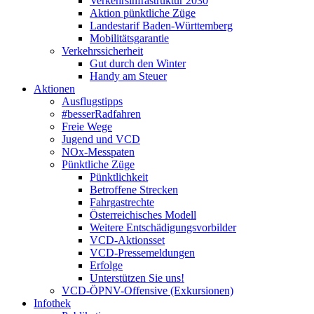
Verkehrsinfrastruktur 2030
Aktion pünktliche Züge
Landestarif Baden-Württemberg
Mobilitätsgarantie
Verkehrssicherheit
Gut durch den Winter
Handy am Steuer
Aktionen
Ausflugstipps
#besserRadfahren
Freie Wege
Jugend und VCD
NOx-Messpaten
Pünktliche Züge
Pünktlichkeit
Betroffene Strecken
Fahrgastrechte
Österreichisches Modell
Weitere Entschädigungsvorbilder
VCD-Aktionsset
VCD-Pressemeldungen
Erfolge
Unterstützen Sie uns!
VCD-ÖPNV-Offensive (Exkursionen)
Infothek