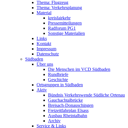
Thema: Flugzeug
Thema: Verkehrsplanung
Material
kreisfairkehr
Pressemitteilungen
Radforum PG1
Sonstige Materialien
Links
Kontakt
Impressum
Datenschutz
Südbaden
Über uns
Die Menschen im VCD Südbaden
Rundbriefe
Geschichte
Ortsgruppen in Südbaden
Aktiv
Bündnis Verkehrswende Südliche Ortenau
Gauchachtalbrücke
Breisach-Donauschingen
Freizeitfahrplan Elsass
Ausbau Rheintalbahn
Archiv
Service & Links