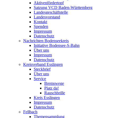
Aktivenfördertopf
Satzung VCD Baden-Württemberg
Landesgeschäftstelle
Landesvorstand
Kontakt
Spenden
Impressum
Datenschutz
Nachrichten Bodenseekreis
Initiative Bodensee-S-Bahn
Über uns
Impressum
Datenschutz
Kreisverband Esslingen
Steckbrief
Über uns
Service
Bremswege
Platz da!
Rauschbrille
Kreis Esslingen
Impressum
Datenschutz
Fellbach
Themensammlung