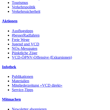
Tourismus
Verkehrspolitik
Verkehrssicherheit
Aktionen
Ausflugstipps
#besserRadfahren
Freie Wege
Jugend und VCD
NOx-Messpaten
Pünktliche Züge
VCD-ÖPNV-Offensive (Exkursionen)
Infothek
Publikationen
Materialien
Mitgliederzeitung »VCD direkt«
Service-Tipps
Mitmachen
Newsletter abonnieren