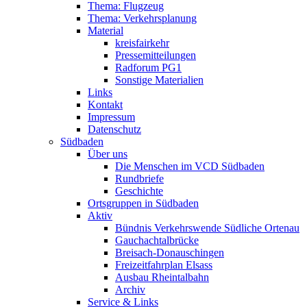
Thema: Flugzeug
Thema: Verkehrsplanung
Material
kreisfairkehr
Pressemitteilungen
Radforum PG1
Sonstige Materialien
Links
Kontakt
Impressum
Datenschutz
Südbaden
Über uns
Die Menschen im VCD Südbaden
Rundbriefe
Geschichte
Ortsgruppen in Südbaden
Aktiv
Bündnis Verkehrswende Südliche Ortenau
Gauchachtalbrücke
Breisach-Donauschingen
Freizeitfahrplan Elsass
Ausbau Rheintalbahn
Archiv
Service & Links