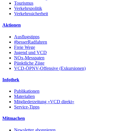
Tourismus
Verkehrspolitik
Verkehrssicherheit
Aktionen
Ausflugstipps
#besserRadfahren
Freie Wege
Jugend und VCD
NOx-Messpaten
Pünktliche Züge
VCD-ÖPNV-Offensive (Exkursionen)
Infothek
Publikationen
Materialien
Mitgliederzeitung »VCD direkt«
Service-Tipps
Mitmachen
Newsletter abonnieren