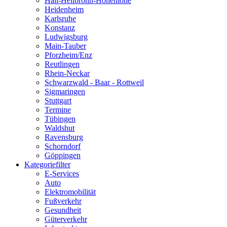
Hall-Heilbronn-Hohenlohe
Heidenheim
Karlsruhe
Konstanz
Ludwigsburg
Main-Tauber
Pforzheim/Enz
Reutlingen
Rhein-Neckar
Schwarzwald - Baar - Rottweil
Sigmaringen
Stuttgart
Termine
Tübingen
Waldshut
Ravensburg
Schorndorf
Göppingen
Kategoriefilter
E-Services
Auto
Elektromobilität
Fußverkehr
Gesundheit
Güterverkehr