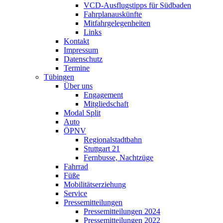
VCD-Ausflugstipps für Südbaden
Fahrplanauskünfte
Mitfahrgelegenheiten
Links
Kontakt
Impressum
Datenschutz
Termine
Tübingen
Über uns
Engagement
Mitgliedschaft
Modal Split
Auto
ÖPNV
Regionalstadtbahn
Stuttgart 21
Fernbusse, Nachtzüge
Fahrrad
Füße
Mobilitätserziehung
Service
Pressemitteilungen
Pressemitteilungen 2024
Pressemitteilungen 2022