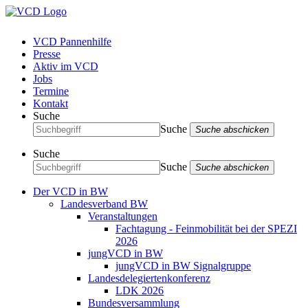
VCD Pannenhilfe
Presse
Aktiv im VCD
Jobs
Termine
Kontakt
Suche
Suche
Suche abschicken
Suche
Suche
Suche abschicken
Der VCD in BW
Landesverband BW
Veranstaltungen
Fachtagung - Feinmobilität bei der SPEZI
2026
jungVCD in BW
jungVCD in BW Signalgruppe
Landesdelegiertenkonferenz
LDK 2026
Bundesversammlung