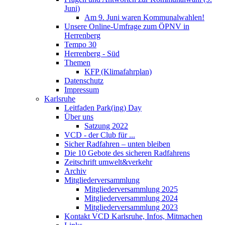
Juni)
Am 9. Juni waren Kommunalwahlen!
Unsere Online-Umfrage zum ÖPNV in
Herrenberg
Tempo 30
Herrenberg - Süd
Themen
KFP (Klimafahrplan)
Datenschutz
Impressum
Karlsruhe
Leitfaden Park(ing) Day
Über uns
Satzung 2022
VCD - der Club für ...
Sicher Radfahren – unten bleiben
Die 10 Gebote des sicheren Radfahrens
Zeitschrift umwelt&verkehr
Archiv
Mitgliederversammlung
Mitgliederversammlung 2025
Mitgliederversammlung 2024
Mitgliederversammlung 2023
Kontakt VCD Karlsruhe, Infos, Mitmachen