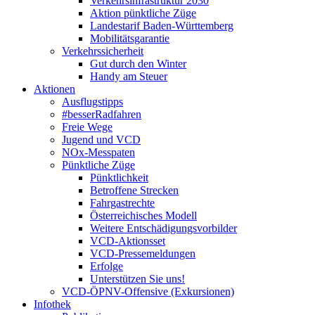
Verkehrsinfrastruktur 2030
Aktion pünktliche Züge
Landestarif Baden-Württemberg
Mobilitätsgarantie
Verkehrssicherheit
Gut durch den Winter
Handy am Steuer
Aktionen
Ausflugstipps
#besserRadfahren
Freie Wege
Jugend und VCD
NOx-Messpaten
Pünktliche Züge
Pünktlichkeit
Betroffene Strecken
Fahrgastrechte
Österreichisches Modell
Weitere Entschädigungsvorbilder
VCD-Aktionsset
VCD-Pressemeldungen
Erfolge
Unterstützen Sie uns!
VCD-ÖPNV-Offensive (Exkursionen)
Infothek