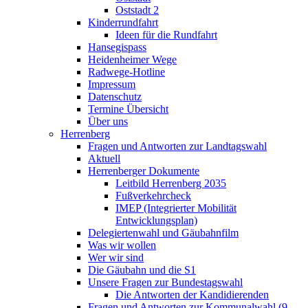
Oststadt 2
Kinderrundfahrt
Ideen für die Rundfahrt
Hansegispass
Heidenheimer Wege
Radwege-Hotline
Impressum
Datenschutz
Termine Übersicht
Über uns
Herrenberg
Fragen und Antworten zur Landtagswahl
Aktuell
Herrenberger Dokumente
Leitbild Herrenberg 2035
Fußverkehrcheck
IMEP (Integrierter Mobilität
Entwicklungsplan)
Delegiertenwahl und Gäubahnfilm
Was wir wollen
Wer wir sind
Die Gäubahn und die S1
Unsere Fragen zur Bundestagswahl
Die Antworten der Kandidierenden
Fragen und Antworten zur Kommunalwahl (9.