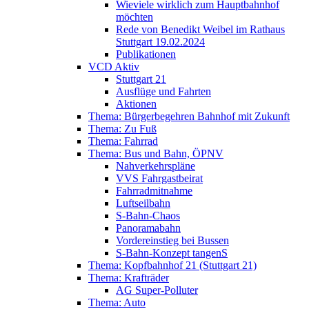
Wieviele wirklich zum Hauptbahnhof
möchten
Rede von Benedikt Weibel im Rathaus
Stuttgart 19.02.2024
Publikationen
VCD Aktiv
Stuttgart 21
Ausflüge und Fahrten
Aktionen
Thema: Bürgerbegehren Bahnhof mit Zukunft
Thema: Zu Fuß
Thema: Fahrrad
Thema: Bus und Bahn, ÖPNV
Nahverkehrspläne
VVS Fahrgastbeirat
Fahrradmitnahme
Luftseilbahn
S-Bahn-Chaos
Panoramabahn
Vordereinstieg bei Bussen
S-Bahn-Konzept tangenS
Thema: Kopfbahnhof 21 (Stuttgart 21)
Thema: Krafträder
AG Super-Polluter
Thema: Auto