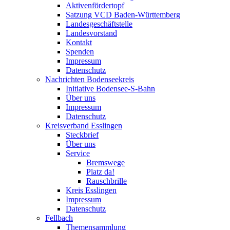
Aktivenfördertopf
Satzung VCD Baden-Württemberg
Landesgeschäftstelle
Landesvorstand
Kontakt
Spenden
Impressum
Datenschutz
Nachrichten Bodenseekreis
Initiative Bodensee-S-Bahn
Über uns
Impressum
Datenschutz
Kreisverband Esslingen
Steckbrief
Über uns
Service
Bremswege
Platz da!
Rauschbrille
Kreis Esslingen
Impressum
Datenschutz
Fellbach
Themensammlung