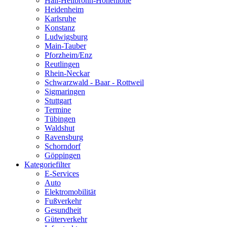
Hall-Heilbronn-Hohenlohe
Heidenheim
Karlsruhe
Konstanz
Ludwigsburg
Main-Tauber
Pforzheim/Enz
Reutlingen
Rhein-Neckar
Schwarzwald - Baar - Rottweil
Sigmaringen
Stuttgart
Termine
Tübingen
Waldshut
Ravensburg
Schorndorf
Göppingen
Kategoriefilter
E-Services
Auto
Elektromobilität
Fußverkehr
Gesundheit
Güterverkehr