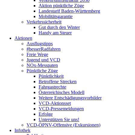
Verkehrsinfrastruktur 2030
Aktion pünktliche Züge
Landestarif Baden-Württemberg
Mobilitätsgarantie
Verkehrssicherheit
Gut durch den Winter
Handy am Steuer
Aktionen
Ausflugstipps
#besserRadfahren
Freie Wege
Jugend und VCD
NOx-Messpaten
Pünktliche Züge
Pünktlichkeit
Betroffene Strecken
Fahrgastrechte
Österreichisches Modell
Weitere Entschädigungsvorbilder
VCD-Aktionsset
VCD-Pressemeldungen
Erfolge
Unterstützen Sie uns!
VCD-ÖPNV-Offensive (Exkursionen)
Infothek