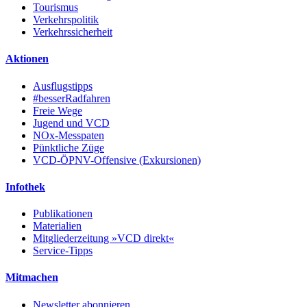
Tourismus
Verkehrspolitik
Verkehrssicherheit
Aktionen
Ausflugstipps
#besserRadfahren
Freie Wege
Jugend und VCD
NOx-Messpaten
Pünktliche Züge
VCD-ÖPNV-Offensive (Exkursionen)
Infothek
Publikationen
Materialien
Mitgliederzeitung »VCD direkt«
Service-Tipps
Mitmachen
Newsletter abonnieren