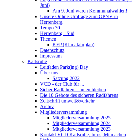
Juni)
Am 9. Juni waren Kommunalwahlen!
Unsere Online-Umfrage zum ÖPNV in
Herrenberg
Tempo 30
Herrenberg - Süd
Themen
KFP (Klimafahrplan)
Datenschutz
Impressum
Karlsruhe
Leitfaden Park(ing) Day
Über uns
Satzung 2022
VCD - der Club für ...
Sicher Radfahren – unten bleiben
Die 10 Gebote des sicheren Radfahrens
Zeitschrift umwelt&verkehr
Archiv
Mitgliederversammlung
Mitgliederversammlung 2025
Mitgliederversammlung 2024
Mitgliederversammlung 2023
Kontakt VCD Karlsruhe, Infos, Mitmachen