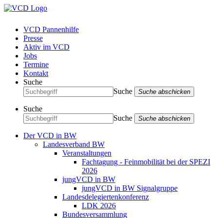
VCD Pannenhilfe
Presse
Aktiv im VCD
Jobs
Termine
Kontakt
Suche
Suche
Suche abschicken
Suche
Suche
Suche abschicken
Der VCD in BW
Landesverband BW
Veranstaltungen
Fachtagung - Feinmobilität bei der SPEZI
2026
jungVCD in BW
jungVCD in BW Signalgruppe
Landesdelegiertenkonferenz
LDK 2026
Bundesversammlung