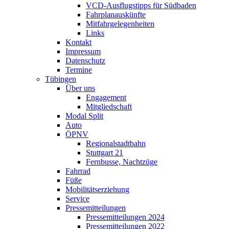
VCD-Ausflugstipps für Südbaden
Fahrplanauskünfte
Mitfahrgelegenheiten
Links
Kontakt
Impressum
Datenschutz
Termine
Tübingen
Über uns
Engagement
Mitgliedschaft
Modal Split
Auto
ÖPNV
Regionalstadtbahn
Stuttgart 21
Fernbusse, Nachtzüge
Fahrrad
Füße
Mobilitätserziehung
Service
Pressemitteilungen
Pressemitteilungen 2024
Pressemitteilungen 2022