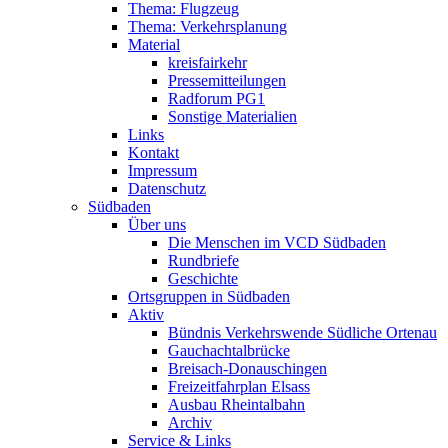
Thema: Flugzeug
Thema: Verkehrsplanung
Material
kreisfairkehr
Pressemitteilungen
Radforum PG1
Sonstige Materialien
Links
Kontakt
Impressum
Datenschutz
Südbaden
Über uns
Die Menschen im VCD Südbaden
Rundbriefe
Geschichte
Ortsgruppen in Südbaden
Aktiv
Bündnis Verkehrswende Südliche Ortenau
Gauchachtalbrücke
Breisach-Donauschingen
Freizeitfahrplan Elsass
Ausbau Rheintalbahn
Archiv
Service & Links