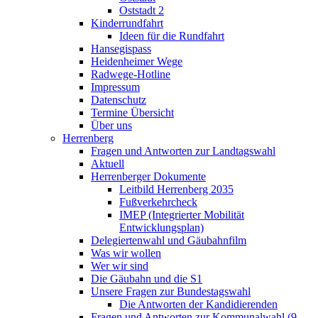
Oststadt 2
Kinderrundfahrt
Ideen für die Rundfahrt
Hansegispass
Heidenheimer Wege
Radwege-Hotline
Impressum
Datenschutz
Termine Übersicht
Über uns
Herrenberg
Fragen und Antworten zur Landtagswahl
Aktuell
Herrenberger Dokumente
Leitbild Herrenberg 2035
Fußverkehrcheck
IMEP (Integrierter Mobilität
Entwicklungsplan)
Delegiertenwahl und Gäubahnfilm
Was wir wollen
Wer wir sind
Die Gäubahn und die S1
Unsere Fragen zur Bundestagswahl
Die Antworten der Kandidierenden
Fragen und Antworten zur Kommunalwahl (9.