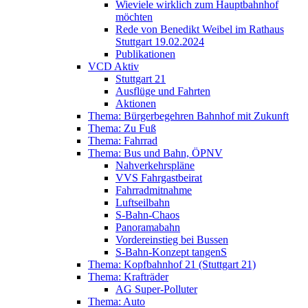
Wieviele wirklich zum Hauptbahnhof
möchten
Rede von Benedikt Weibel im Rathaus
Stuttgart 19.02.2024
Publikationen
VCD Aktiv
Stuttgart 21
Ausflüge und Fahrten
Aktionen
Thema: Bürgerbegehren Bahnhof mit Zukunft
Thema: Zu Fuß
Thema: Fahrrad
Thema: Bus und Bahn, ÖPNV
Nahverkehrspläne
VVS Fahrgastbeirat
Fahrradmitnahme
Luftseilbahn
S-Bahn-Chaos
Panoramabahn
Vordereinstieg bei Bussen
S-Bahn-Konzept tangenS
Thema: Kopfbahnhof 21 (Stuttgart 21)
Thema: Krafträder
AG Super-Polluter
Thema: Auto