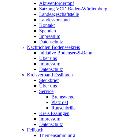
Aktivenfördertopf
Satzung VCD Baden-Württemberg
Landesgeschäftstelle
Landesvorstand
Kontakt
Spenden
Impressum
Datenschutz
Nachrichten Bodenseekreis
Initiative Bodensee-S-Bahn
Über uns
Impressum
Datenschutz
Kreisverband Esslingen
Steckbrief
Über uns
Service
Bremswege
Platz da!
Rauschbrille
Kreis Esslingen
Impressum
Datenschutz
Fellbach
Themensammlung