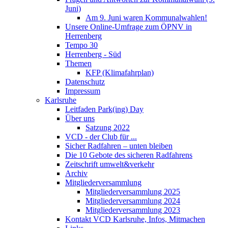
Juni)
Am 9. Juni waren Kommunalwahlen!
Unsere Online-Umfrage zum ÖPNV in
Herrenberg
Tempo 30
Herrenberg - Süd
Themen
KFP (Klimafahrplan)
Datenschutz
Impressum
Karlsruhe
Leitfaden Park(ing) Day
Über uns
Satzung 2022
VCD - der Club für ...
Sicher Radfahren – unten bleiben
Die 10 Gebote des sicheren Radfahrens
Zeitschrift umwelt&verkehr
Archiv
Mitgliederversammlung
Mitgliederversammlung 2025
Mitgliederversammlung 2024
Mitgliederversammlung 2023
Kontakt VCD Karlsruhe, Infos, Mitmachen