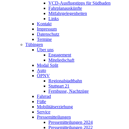
VCD-Ausflugstipps für Südbaden
Fahrplanauskünfte
Mitfahrgelegenheiten
Links
Kontakt
Impressum
Datenschutz
Termine
Tübingen
Über uns
Engagement
Mitgliedschaft
Modal Split
Auto
ÖPNV
Regionalstadtbahn
Stuttgart 21
Fernbusse, Nachtzüge
Fahrrad
Füße
Mobilitätserziehung
Service
Pressemitteilungen
Pressemitteilungen 2024
Pressemitteilungen 2022