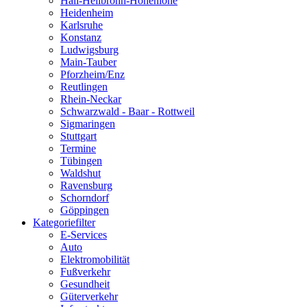
Hall-Heilbronn-Hohenlohe
Heidenheim
Karlsruhe
Konstanz
Ludwigsburg
Main-Tauber
Pforzheim/Enz
Reutlingen
Rhein-Neckar
Schwarzwald - Baar - Rottweil
Sigmaringen
Stuttgart
Termine
Tübingen
Waldshut
Ravensburg
Schorndorf
Göppingen
Kategoriefilter
E-Services
Auto
Elektromobilität
Fußverkehr
Gesundheit
Güterverkehr