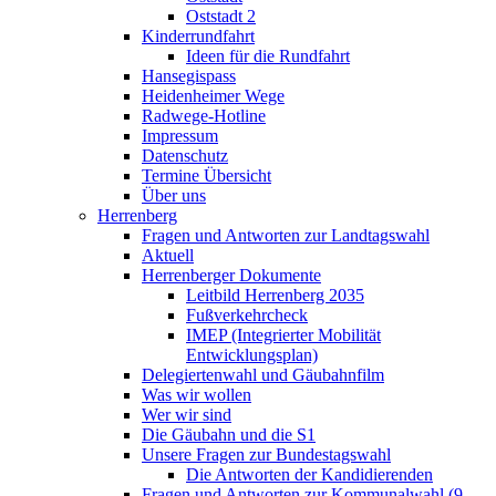
Oststadt 2
Kinderrundfahrt
Ideen für die Rundfahrt
Hansegispass
Heidenheimer Wege
Radwege-Hotline
Impressum
Datenschutz
Termine Übersicht
Über uns
Herrenberg
Fragen und Antworten zur Landtagswahl
Aktuell
Herrenberger Dokumente
Leitbild Herrenberg 2035
Fußverkehrcheck
IMEP (Integrierter Mobilität
Entwicklungsplan)
Delegiertenwahl und Gäubahnfilm
Was wir wollen
Wer wir sind
Die Gäubahn und die S1
Unsere Fragen zur Bundestagswahl
Die Antworten der Kandidierenden
Fragen und Antworten zur Kommunalwahl (9.