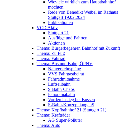
Wieviele wirklich zum Hauptbahnhof
möchten
Rede von Benedikt Weibel im Rathaus
Stuttgart 19.02.2024
Publikationen
VCD Aktiv
Stuttgart 21
Ausflüge und Fahrten
Aktionen
Thema: Bürgerbegehren Bahnhof mit Zukunft
Thema: Zu Fuß
Thema: Fahrrad
Thema: Bus und Bahn, ÖPNV
Nahverkehrspläne
VVS Fahrgastbeirat
Fahrradmitnahme
Luftseilbahn
S-Bahn-Chaos
Panoramabahn
Vordereinstieg bei Bussen
S-Bahn-Konzept tangenS
Thema: Kopfbahnhof 21 (Stuttgart 21)
Thema: Krafträder
AG Super-Polluter
Thema: Auto