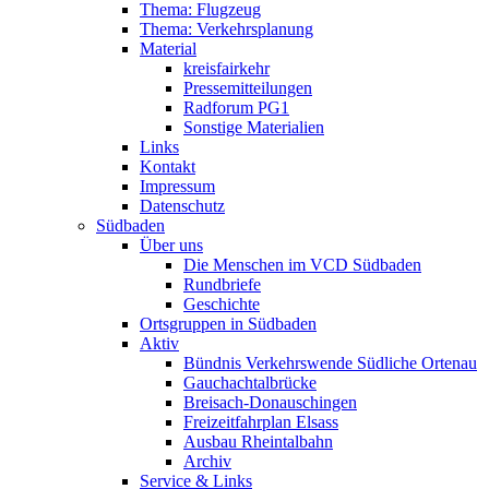
Thema: Flugzeug
Thema: Verkehrsplanung
Material
kreisfairkehr
Pressemitteilungen
Radforum PG1
Sonstige Materialien
Links
Kontakt
Impressum
Datenschutz
Südbaden
Über uns
Die Menschen im VCD Südbaden
Rundbriefe
Geschichte
Ortsgruppen in Südbaden
Aktiv
Bündnis Verkehrswende Südliche Ortenau
Gauchachtalbrücke
Breisach-Donauschingen
Freizeitfahrplan Elsass
Ausbau Rheintalbahn
Archiv
Service & Links