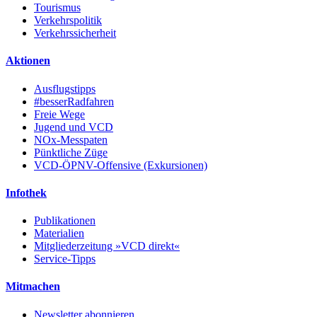
Tourismus
Verkehrspolitik
Verkehrssicherheit
Aktionen
Ausflugstipps
#besserRadfahren
Freie Wege
Jugend und VCD
NOx-Messpaten
Pünktliche Züge
VCD-ÖPNV-Offensive (Exkursionen)
Infothek
Publikationen
Materialien
Mitgliederzeitung »VCD direkt«
Service-Tipps
Mitmachen
Newsletter abonnieren