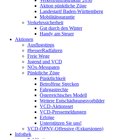
Verkehrsinfrastruktur 2030
Aktion pünktliche Züge
Landestarif Baden-Württemberg
Mobilitätsgarantie
Verkehrssicherheit
Gut durch den Winter
Handy am Steuer
Aktionen
Ausflugstipps
#besserRadfahren
Freie Wege
Jugend und VCD
NOx-Messpaten
Pünktliche Züge
Pünktlichkeit
Betroffene Strecken
Fahrgastrechte
Österreichisches Modell
Weitere Entschädigungsvorbilder
VCD-Aktionsset
VCD-Pressemeldungen
Erfolge
Unterstützen Sie uns!
VCD-ÖPNV-Offensive (Exkursionen)
Infothek