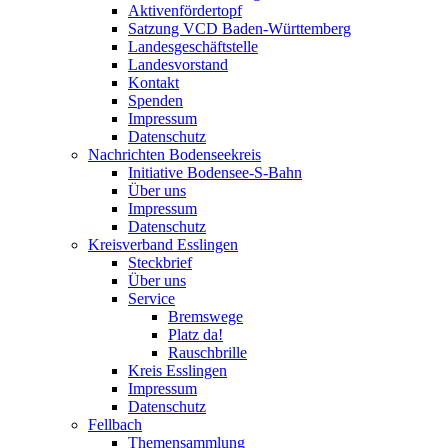
Aktivenfördertopf
Satzung VCD Baden-Württemberg
Landesgeschäftstelle
Landesvorstand
Kontakt
Spenden
Impressum
Datenschutz
Nachrichten Bodenseekreis
Initiative Bodensee-S-Bahn
Über uns
Impressum
Datenschutz
Kreisverband Esslingen
Steckbrief
Über uns
Service
Bremswege
Platz da!
Rauschbrille
Kreis Esslingen
Impressum
Datenschutz
Fellbach
Themensammlung