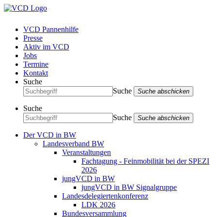
VCD Pannenhilfe
Presse
Aktiv im VCD
Jobs
Termine
Kontakt
Suche
Suche
Suche abschicken
Suche
Suche
Suche abschicken
Der VCD in BW
Landesverband BW
Veranstaltungen
Fachtagung - Feinmobilität bei der SPEZI
2026
jungVCD in BW
jungVCD in BW Signalgruppe
Landesdelegiertenkonferenz
LDK 2026
Bundesversammlung