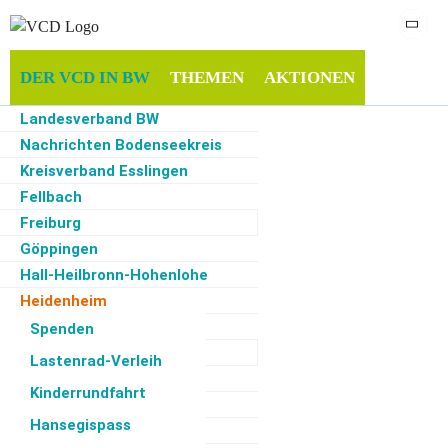
DER VCD IN BW
THEMEN
AKTIONEN
Landesverband BW
INFOTHEK
MITMACHEN
SERVICE
Nachrichten Bodenseekreis
Kreisverband Esslingen
Fellbach
Freiburg
Start
·
Der VCD in BW
·
Heidenheim
·
Termine Übersicht
Göppingen
Hall-Heilbronn-Hohenlohe
Ortsfilter
Kategoriefilter
Monatsfilter
Heidenheim
Herrenberg
Spenden
Zur Zeit keine Termine
Karlsruhe
Lastenrad-Verleih
Konstanz
Kinderrundfahrt
Ludwigsburg
Hansegispass
Main-Tauber