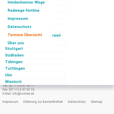
Pforzheim/Enz
Heidenheimer Wege
Ravensburg
Radwege-Hotline
Reutlingen
Impressum
Schorndorf
Datenschutz
Rhein-Neckar
Termine Übersicht
Schwarzwald - Baar - Rottweil
Sigmaringen
Über uns
Stuttgart
Hinweis
: Bitte den Kontakt zum Landesverband nur für allgemeine Fragen
Südbaden
nutzen.
Bei regionalen Fragen kontaktieren Sie direkt die entsprechende VCD-Gruppe
Tübingen
(
passende Gruppe in Baden-Württemberg finden
).
Tuttlingen
VCD Baden-Württemberg e.V.
Ulm
Tübinger Str. 15
Wiesloch
70178 Stuttgart
Tel.: (07 11) 6 07 02 17
Fax: (07 11) 6 07 02 18
E-Mail:
info@
vcd-bw.de
Impressum
Erklärung zur Barrierefreiheit
Datenschutz
Sitemap