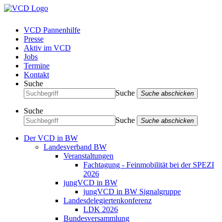
VCD Pannenhilfe
Presse
Aktiv im VCD
Jobs
Termine
Kontakt
Suche
Suche
Suche abschicken
Suche
Suche
Suche abschicken
Der VCD in BW
Landesverband BW
Veranstaltungen
Fachtagung - Feinmobilität bei der SPEZI
2026
jungVCD in BW
jungVCD in BW Signalgruppe
Landesdelegiertenkonferenz
LDK 2026
Bundesversammlung