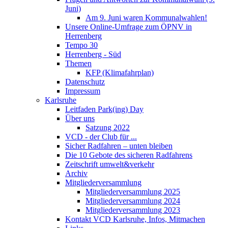
Juni)
Am 9. Juni waren Kommunalwahlen!
Unsere Online-Umfrage zum ÖPNV in
Herrenberg
Tempo 30
Herrenberg - Süd
Themen
KFP (Klimafahrplan)
Datenschutz
Impressum
Karlsruhe
Leitfaden Park(ing) Day
Über uns
Satzung 2022
VCD - der Club für ...
Sicher Radfahren – unten bleiben
Die 10 Gebote des sicheren Radfahrens
Zeitschrift umwelt&verkehr
Archiv
Mitgliederversammlung
Mitgliederversammlung 2025
Mitgliederversammlung 2024
Mitgliederversammlung 2023
Kontakt VCD Karlsruhe, Infos, Mitmachen