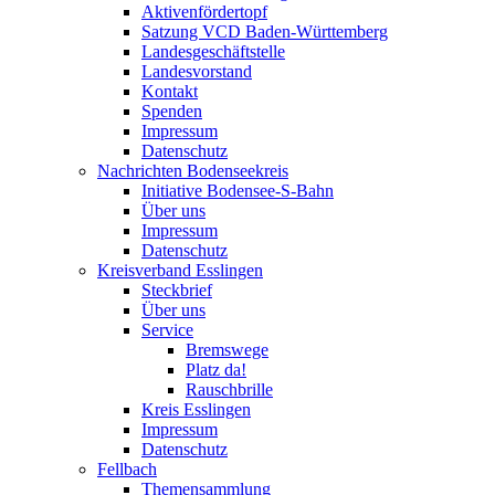
Aktivenfördertopf
Satzung VCD Baden-Württemberg
Landesgeschäftstelle
Landesvorstand
Kontakt
Spenden
Impressum
Datenschutz
Nachrichten Bodenseekreis
Initiative Bodensee-S-Bahn
Über uns
Impressum
Datenschutz
Kreisverband Esslingen
Steckbrief
Über uns
Service
Bremswege
Platz da!
Rauschbrille
Kreis Esslingen
Impressum
Datenschutz
Fellbach
Themensammlung