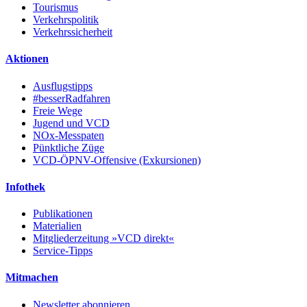
Tourismus
Verkehrspolitik
Verkehrssicherheit
Aktionen
Ausflugstipps
#besserRadfahren
Freie Wege
Jugend und VCD
NOx-Messpaten
Pünktliche Züge
VCD-ÖPNV-Offensive (Exkursionen)
Infothek
Publikationen
Materialien
Mitgliederzeitung »VCD direkt«
Service-Tipps
Mitmachen
Newsletter abonnieren