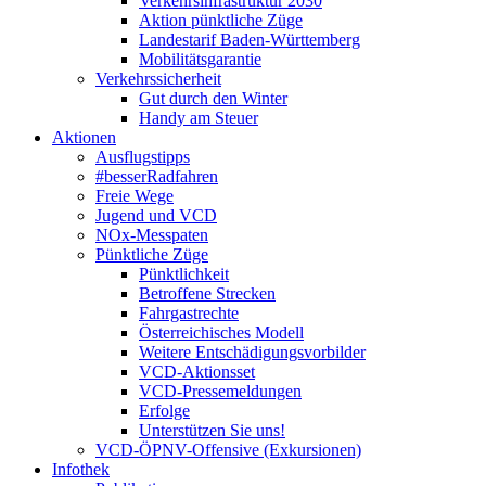
Verkehrsinfrastruktur 2030
Aktion pünktliche Züge
Landestarif Baden-Württemberg
Mobilitätsgarantie
Verkehrssicherheit
Gut durch den Winter
Handy am Steuer
Aktionen
Ausflugstipps
#besserRadfahren
Freie Wege
Jugend und VCD
NOx-Messpaten
Pünktliche Züge
Pünktlichkeit
Betroffene Strecken
Fahrgastrechte
Österreichisches Modell
Weitere Entschädigungsvorbilder
VCD-Aktionsset
VCD-Pressemeldungen
Erfolge
Unterstützen Sie uns!
VCD-ÖPNV-Offensive (Exkursionen)
Infothek