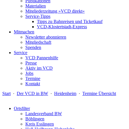
Publikationen
Materialien
Mitgliederzeitung »VCD direkt«
Service-Tipps
Tipps zu Bahnreisen und Ticketkauf
VCD-Klostertstadt-Express
Mitmachen
Newsletter abonnieren
Mitgliedschaft
Spenden
Service
VCD Pannenhilfe
Presse
Aktiv im VCD
Jobs
Termine
Kontakt
Start
·
Der VCD in BW
·
Heidenheim
·
Termine Übersicht
Ortsfilter
Landesverband BW
Böblingen
Kreis Esslingen