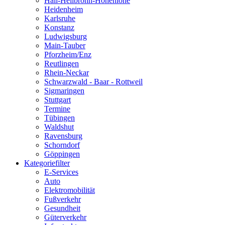
Hall-Heilbronn-Hohenlohe
Heidenheim
Karlsruhe
Konstanz
Ludwigsburg
Main-Tauber
Pforzheim/Enz
Reutlingen
Rhein-Neckar
Schwarzwald - Baar - Rottweil
Sigmaringen
Stuttgart
Termine
Tübingen
Waldshut
Ravensburg
Schorndorf
Göppingen
Kategoriefilter
E-Services
Auto
Elektromobilität
Fußverkehr
Gesundheit
Güterverkehr