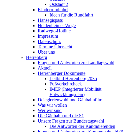
Oststadt 2
Kinderrundfahrt
Ideen für die Rundfahrt
Hansegispass
Heidenheimer Wege
Radwege-Hotline
Impressum
Datenschutz
Termine Übersicht
Über uns
Herrenberg
Fragen und Antworten zur Landtagswahl
Aktuell
Herrenberger Dokumente
Leitbild Herrenberg 2035
Fußverkehrcheck
IMEP (Integrierter Mobilität
Entwicklungsplan)
Delegiertenwahl und Gäubahnfilm
Was wir wollen
Wer wir sind
Die Gäubahn und die S1
Unsere Fragen zur Bundestagswahl
Die Antworten der Kandidierenden
Fragen und Antworten zur Kommunalwahl (9.