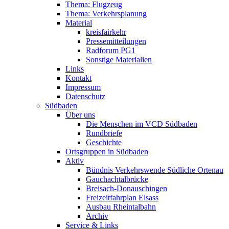
Thema: Flugzeug
Thema: Verkehrsplanung
Material
kreisfairkehr
Pressemitteilungen
Radforum PG1
Sonstige Materialien
Links
Kontakt
Impressum
Datenschutz
Südbaden
Über uns
Die Menschen im VCD Südbaden
Rundbriefe
Geschichte
Ortsgruppen in Südbaden
Aktiv
Bündnis Verkehrswende Südliche Ortenau
Gauchachtalbrücke
Breisach-Donauschingen
Freizeitfahrplan Elsass
Ausbau Rheintalbahn
Archiv
Service & Links