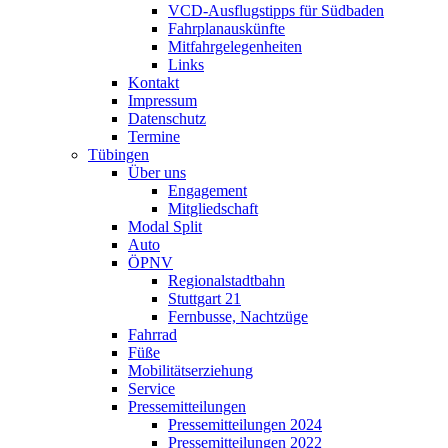
VCD-Ausflugstipps für Südbaden
Fahrplanauskünfte
Mitfahrgelegenheiten
Links
Kontakt
Impressum
Datenschutz
Termine
Tübingen
Über uns
Engagement
Mitgliedschaft
Modal Split
Auto
ÖPNV
Regionalstadtbahn
Stuttgart 21
Fernbusse, Nachtzüge
Fahrrad
Füße
Mobilitätserziehung
Service
Pressemitteilungen
Pressemitteilungen 2024
Pressemitteilungen 2022