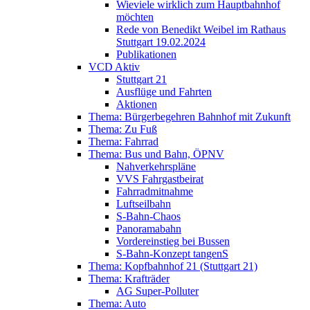
Wieviele wirklich zum Hauptbahnhof
möchten
Rede von Benedikt Weibel im Rathaus
Stuttgart 19.02.2024
Publikationen
VCD Aktiv
Stuttgart 21
Ausflüge und Fahrten
Aktionen
Thema: Bürgerbegehren Bahnhof mit Zukunft
Thema: Zu Fuß
Thema: Fahrrad
Thema: Bus und Bahn, ÖPNV
Nahverkehrspläne
VVS Fahrgastbeirat
Fahrradmitnahme
Luftseilbahn
S-Bahn-Chaos
Panoramabahn
Vordereinstieg bei Bussen
S-Bahn-Konzept tangenS
Thema: Kopfbahnhof 21 (Stuttgart 21)
Thema: Krafträder
AG Super-Polluter
Thema: Auto