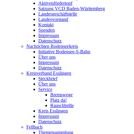
Aktivenfördertopf
Satzung VCD Baden-Württemberg
Landesgeschäftstelle
Landesvorstand
Kontakt
Spenden
Impressum
Datenschutz
Nachrichten Bodenseekreis
Initiative Bodensee-S-Bahn
Über uns
Impressum
Datenschutz
Kreisverband Esslingen
Steckbrief
Über uns
Service
Bremswege
Platz da!
Rauschbrille
Kreis Esslingen
Impressum
Datenschutz
Fellbach
Themensammlung