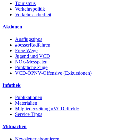
Tourismus
Verkehrspolitik
Verkehrssicherheit
Aktionen
Ausflugstipps
#besserRadfahren
Freie Wege
Jugend und VCD
NOx-Messpaten
Pünktliche Züge
VCD-ÖPNV-Offensive (Exkursionen)
Infothek
Publikationen
Materialien
Mitgliederzeitung »VCD direkt«
Service-Tipps
Mitmachen
Newsletter abonnieren