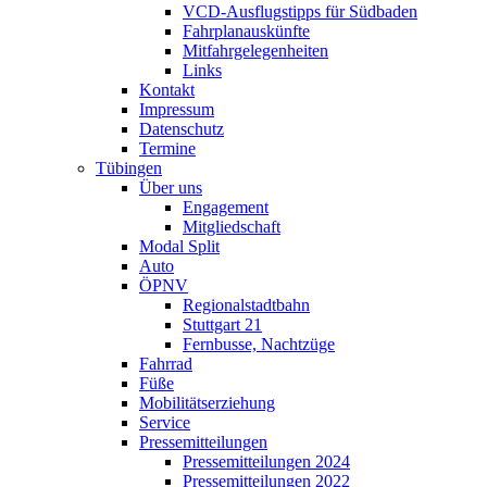
VCD-Ausflugstipps für Südbaden
Fahrplanauskünfte
Mitfahrgelegenheiten
Links
Kontakt
Impressum
Datenschutz
Termine
Tübingen
Über uns
Engagement
Mitgliedschaft
Modal Split
Auto
ÖPNV
Regionalstadtbahn
Stuttgart 21
Fernbusse, Nachtzüge
Fahrrad
Füße
Mobilitätserziehung
Service
Pressemitteilungen
Pressemitteilungen 2024
Pressemitteilungen 2022