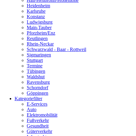
Hall-Heilbronn-Hohenlohe
Heidenheim
Karlsruhe
Konstanz
Ludwigsburg
Main-Tauber
Pforzheim/Enz
Reutlingen
Rhein-Neckar
Schwarzwald - Baar - Rottweil
Sigmaringen
Stuttgart
Termine
Tübingen
Waldshut
Ravensburg
Schorndorf
Göppingen
Kategoriefilter
E-Services
Auto
Elektromobilität
Fußverkehr
Gesundheit
Güterverkehr