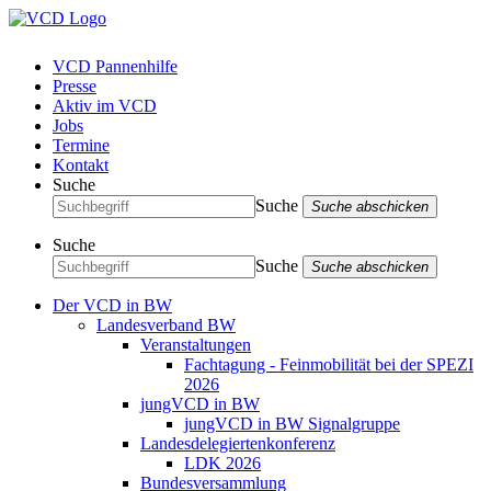
VCD Pannenhilfe
Presse
Aktiv im VCD
Jobs
Termine
Kontakt
Suche
Suche
Suche abschicken
Suche
Suche
Suche abschicken
Der VCD in BW
Landesverband BW
Veranstaltungen
Fachtagung - Feinmobilität bei der SPEZI
2026
jungVCD in BW
jungVCD in BW Signalgruppe
Landesdelegiertenkonferenz
LDK 2026
Bundesversammlung