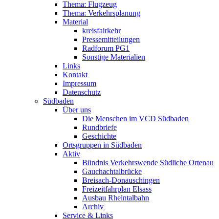
Thema: Flugzeug
Thema: Verkehrsplanung
Material
kreisfairkehr
Pressemitteilungen
Radforum PG1
Sonstige Materialien
Links
Kontakt
Impressum
Datenschutz
Südbaden
Über uns
Die Menschen im VCD Südbaden
Rundbriefe
Geschichte
Ortsgruppen in Südbaden
Aktiv
Bündnis Verkehrswende Südliche Ortenau
Gauchachtalbrücke
Breisach-Donauschingen
Freizeitfahrplan Elsass
Ausbau Rheintalbahn
Archiv
Service & Links