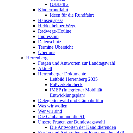
Oststadt 2
Kinderrundfahrt
Ideen für die Rundfahrt
Hansegispass
Heidenheimer Wege
Radwege-Hotline
Impressum
Datenschutz
Termine Übersicht
Über uns
Herrenberg
Fragen und Antworten zur Landtagswahl
Aktuell
Herrenberger Dokumente
Leitbild Herrenberg 2035
Fußverkehrcheck
IMEP (Integrierter Mobilität
Entwicklungsplan)
Delegiertenwahl und Gäubahnfilm
Was wir wollen
Wer wir sind
Die Gäubahn und die S1
Unsere Fragen zur Bundestagswahl
Die Antworten der Kandidierenden
Fragen und Antworten zur Kommunalwahl (9.