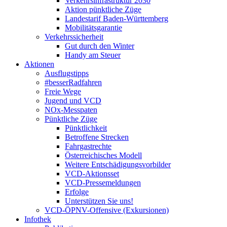
Verkehrsinfrastruktur 2030
Aktion pünktliche Züge
Landestarif Baden-Württemberg
Mobilitätsgarantie
Verkehrssicherheit
Gut durch den Winter
Handy am Steuer
Aktionen
Ausflugstipps
#besserRadfahren
Freie Wege
Jugend und VCD
NOx-Messpaten
Pünktliche Züge
Pünktlichkeit
Betroffene Strecken
Fahrgastrechte
Österreichisches Modell
Weitere Entschädigungsvorbilder
VCD-Aktionsset
VCD-Pressemeldungen
Erfolge
Unterstützen Sie uns!
VCD-ÖPNV-Offensive (Exkursionen)
Infothek