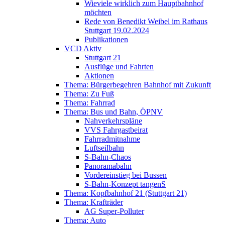
Wieviele wirklich zum Hauptbahnhof
möchten
Rede von Benedikt Weibel im Rathaus
Stuttgart 19.02.2024
Publikationen
VCD Aktiv
Stuttgart 21
Ausflüge und Fahrten
Aktionen
Thema: Bürgerbegehren Bahnhof mit Zukunft
Thema: Zu Fuß
Thema: Fahrrad
Thema: Bus und Bahn, ÖPNV
Nahverkehrspläne
VVS Fahrgastbeirat
Fahrradmitnahme
Luftseilbahn
S-Bahn-Chaos
Panoramabahn
Vordereinstieg bei Bussen
S-Bahn-Konzept tangenS
Thema: Kopfbahnhof 21 (Stuttgart 21)
Thema: Krafträder
AG Super-Polluter
Thema: Auto