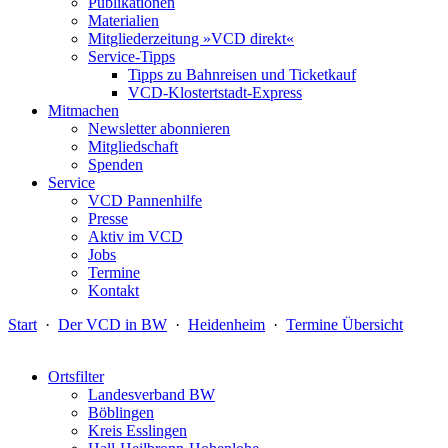
Publikationen
Materialien
Mitgliederzeitung »VCD direkt«
Service-Tipps
Tipps zu Bahnreisen und Ticketkauf
VCD-Klostertstadt-Express
Mitmachen
Newsletter abonnieren
Mitgliedschaft
Spenden
Service
VCD Pannenhilfe
Presse
Aktiv im VCD
Jobs
Termine
Kontakt
Start
·
Der VCD in BW
·
Heidenheim
·
Termine Übersicht
Ortsfilter
Landesverband BW
Böblingen
Kreis Esslingen