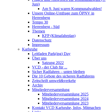
Juni)
Am 9. Juni waren Kommunalwahlen!
Unsere Online-Umfrage zum ÖPNV in
Herrenberg
Tempo 30
Herrenberg - Süd
Themen
KFP (Klimafahrplan)
Datenschutz
Impressum
Karlsruhe
Leitfaden Park(ing) Day
Über uns
Satzung 2022
VCD - der Club für ...
Sicher Radfahren – unten bleiben
Die 10 Gebote des sicheren Radfahrens
Zeitschrift umwelt&verkehr
Archiv
Mitgliederversammlung
Mitgliederversammlung 2025
Mitgliederversammlung 2024
Mitgliederversammlung 2023
Kontakt VCD Karlsruhe, Infos, Mitmachen