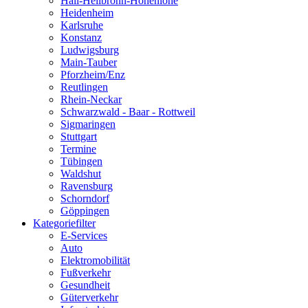
Hall-Heilbronn-Hohenlohe
Heidenheim
Karlsruhe
Konstanz
Ludwigsburg
Main-Tauber
Pforzheim/Enz
Reutlingen
Rhein-Neckar
Schwarzwald - Baar - Rottweil
Sigmaringen
Stuttgart
Termine
Tübingen
Waldshut
Ravensburg
Schorndorf
Göppingen
Kategoriefilter
E-Services
Auto
Elektromobilität
Fußverkehr
Gesundheit
Güterverkehr