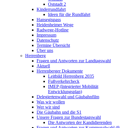
Oststadt 2
Kinderrundfahrt
Ideen für die Rundfahrt
Hansegispass
Heidenheimer Wege
Radwege-Hotline
Impressum
Datenschutz
Termine Übersicht
Über uns
Herrenberg
Fragen und Antworten zur Landtagswahl
Aktuell
Herrenberger Dokumente
Leitbild Herrenberg 2035
Fußverkehrcheck
IMEP (Integrierter Mobilität
Entwicklungsplan)
Delegiertenwahl und Gäubahnfilm
Was wir wollen
Wer wir sind
Die Gäubahn und die S1
Unsere Fragen zur Bundestagswahl
Die Antworten der Kandidierenden
Fragen und Antworten zur Kommunalwahl (9.