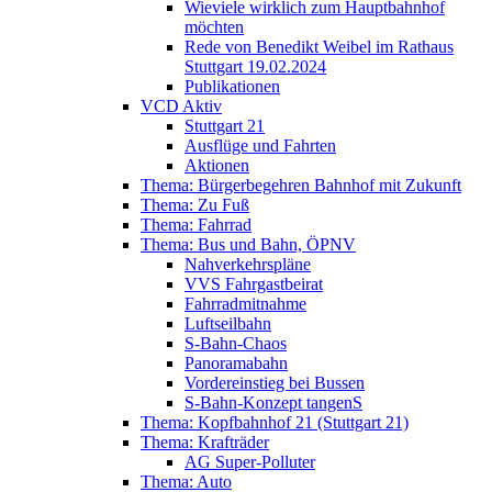
Wieviele wirklich zum Hauptbahnhof
möchten
Rede von Benedikt Weibel im Rathaus
Stuttgart 19.02.2024
Publikationen
VCD Aktiv
Stuttgart 21
Ausflüge und Fahrten
Aktionen
Thema: Bürgerbegehren Bahnhof mit Zukunft
Thema: Zu Fuß
Thema: Fahrrad
Thema: Bus und Bahn, ÖPNV
Nahverkehrspläne
VVS Fahrgastbeirat
Fahrradmitnahme
Luftseilbahn
S-Bahn-Chaos
Panoramabahn
Vordereinstieg bei Bussen
S-Bahn-Konzept tangenS
Thema: Kopfbahnhof 21 (Stuttgart 21)
Thema: Krafträder
AG Super-Polluter
Thema: Auto