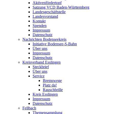
Aktivenfördertopf
Satzung VCD Baden-Württemberg
Landesgeschäftstelle
Landesvorstand
Kontakt
Spenden
Impressum
Datenschutz
Nachrichten Bodenseekreis
Initiative Bodensee-S-Bahn
Über uns
Impressum
Datenschutz
Kreisverband Esslingen
Steckbrief
Über uns
Service
Bremswege
Platz da!
Rauschbrille
Kreis Esslingen
Impressum
Datenschutz
Fellbach
Themensammlung