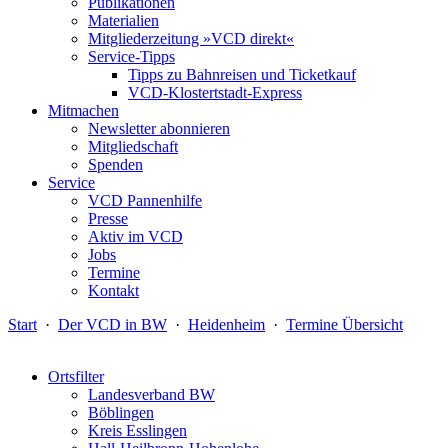
Publikationen
Materialien
Mitgliederzeitung »VCD direkt«
Service-Tipps
Tipps zu Bahnreisen und Ticketkauf
VCD-Klostertstadt-Express
Mitmachen
Newsletter abonnieren
Mitgliedschaft
Spenden
Service
VCD Pannenhilfe
Presse
Aktiv im VCD
Jobs
Termine
Kontakt
Start
·
Der VCD in BW
·
Heidenheim
·
Termine Übersicht
Ortsfilter
Landesverband BW
Böblingen
Kreis Esslingen