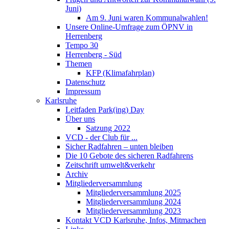
Juni)
Am 9. Juni waren Kommunalwahlen!
Unsere Online-Umfrage zum ÖPNV in
Herrenberg
Tempo 30
Herrenberg - Süd
Themen
KFP (Klimafahrplan)
Datenschutz
Impressum
Karlsruhe
Leitfaden Park(ing) Day
Über uns
Satzung 2022
VCD - der Club für ...
Sicher Radfahren – unten bleiben
Die 10 Gebote des sicheren Radfahrens
Zeitschrift umwelt&verkehr
Archiv
Mitgliederversammlung
Mitgliederversammlung 2025
Mitgliederversammlung 2024
Mitgliederversammlung 2023
Kontakt VCD Karlsruhe, Infos, Mitmachen