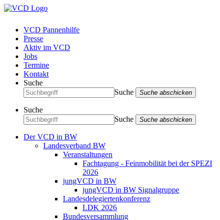
VCD Pannenhilfe
Presse
Aktiv im VCD
Jobs
Termine
Kontakt
Suche
Suche
Suche abschicken
Suche
Suche
Suche abschicken
Der VCD in BW
Landesverband BW
Veranstaltungen
Fachtagung - Feinmobilität bei der SPEZI
2026
jungVCD in BW
jungVCD in BW Signalgruppe
Landesdelegiertenkonferenz
LDK 2026
Bundesversammlung