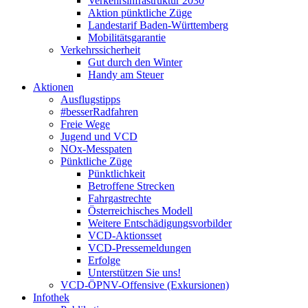
Verkehrsinfrastruktur 2030
Aktion pünktliche Züge
Landestarif Baden-Württemberg
Mobilitätsgarantie
Verkehrssicherheit
Gut durch den Winter
Handy am Steuer
Aktionen
Ausflugstipps
#besserRadfahren
Freie Wege
Jugend und VCD
NOx-Messpaten
Pünktliche Züge
Pünktlichkeit
Betroffene Strecken
Fahrgastrechte
Österreichisches Modell
Weitere Entschädigungsvorbilder
VCD-Aktionsset
VCD-Pressemeldungen
Erfolge
Unterstützen Sie uns!
VCD-ÖPNV-Offensive (Exkursionen)
Infothek