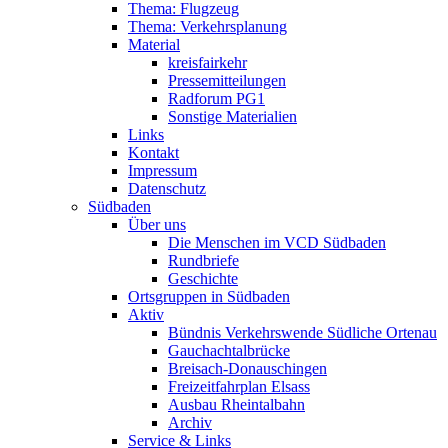
Thema: Flugzeug
Thema: Verkehrsplanung
Material
kreisfairkehr
Pressemitteilungen
Radforum PG1
Sonstige Materialien
Links
Kontakt
Impressum
Datenschutz
Südbaden
Über uns
Die Menschen im VCD Südbaden
Rundbriefe
Geschichte
Ortsgruppen in Südbaden
Aktiv
Bündnis Verkehrswende Südliche Ortenau
Gauchachtalbrücke
Breisach-Donauschingen
Freizeitfahrplan Elsass
Ausbau Rheintalbahn
Archiv
Service & Links