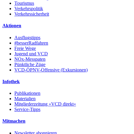
Tourismus
Verkehrspolitik
Verkehrssicherheit
Aktionen
Ausflugstipps
#besserRadfahren
Freie Wege
Jugend und VCD
NOx-Messpaten
Pünktliche Züge
VCD-ÖPNV-Offensive (Exkursionen)
Infothek
Publikationen
Materialien
Mitgliederzeitung »VCD direkt«
Service-Tipps
Mitmachen
Newsletter abonnieren