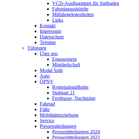
VCD-Ausflugstipps für Südbaden
Fahrplanauskünfte
Mitfahrgelegenheiten
Links
Kontakt
Impressum
Datenschutz
Termine
Tübingen
Über uns
Engagement
Mitgliedschaft
Modal Split
Auto
ÖPNV
Regionalstadtbahn
Stuttgart 21
Fernbusse, Nachtzüge
Fahrrad
Füße
Mobilitätserziehung
Service
Pressemitteilungen
Pressemitteilungen 2024
Pressemitteilungen 2022