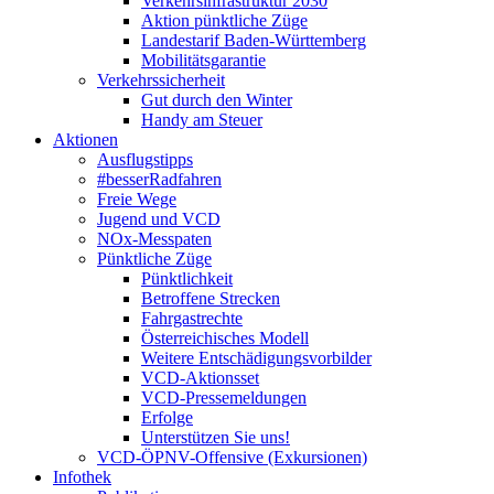
Verkehrsinfrastruktur 2030
Aktion pünktliche Züge
Landestarif Baden-Württemberg
Mobilitätsgarantie
Verkehrssicherheit
Gut durch den Winter
Handy am Steuer
Aktionen
Ausflugstipps
#besserRadfahren
Freie Wege
Jugend und VCD
NOx-Messpaten
Pünktliche Züge
Pünktlichkeit
Betroffene Strecken
Fahrgastrechte
Österreichisches Modell
Weitere Entschädigungsvorbilder
VCD-Aktionsset
VCD-Pressemeldungen
Erfolge
Unterstützen Sie uns!
VCD-ÖPNV-Offensive (Exkursionen)
Infothek