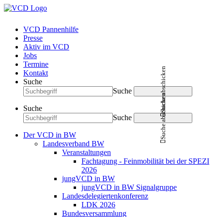
VCD Pannenhilfe
Presse
Aktiv im VCD
Jobs
Termine
Suche abschicken
Kontakt
Suche
Suche
Suche abschicken
Suche
Suche
Der VCD in BW
Landesverband BW
Veranstaltungen
Fachtagung - Feinmobilität bei der SPEZI
2026
jungVCD in BW
jungVCD in BW Signalgruppe
Landesdelegiertenkonferenz
LDK 2026
Bundesversammlung