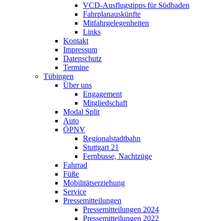
VCD-Ausflugstipps für Südbaden
Fahrplanauskünfte
Mitfahrgelegenheiten
Links
Kontakt
Impressum
Datenschutz
Termine
Tübingen
Über uns
Engagement
Mitgliedschaft
Modal Split
Auto
ÖPNV
Regionalstadtbahn
Stuttgart 21
Fernbusse, Nachtzüge
Fahrrad
Füße
Mobilitätserziehung
Service
Pressemitteilungen
Pressemitteilungen 2024
Pressemitteilungen 2022