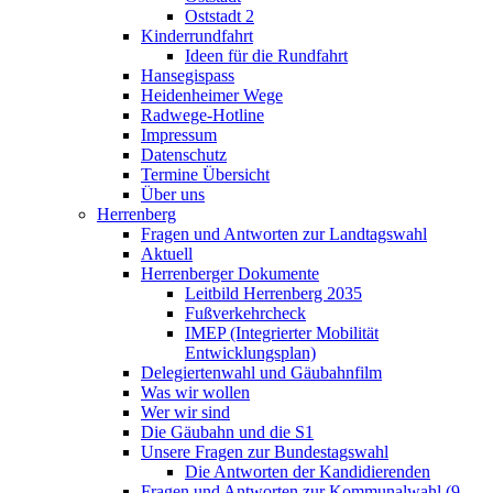
Oststadt 2
Kinderrundfahrt
Ideen für die Rundfahrt
Hansegispass
Heidenheimer Wege
Radwege-Hotline
Impressum
Datenschutz
Termine Übersicht
Über uns
Herrenberg
Fragen und Antworten zur Landtagswahl
Aktuell
Herrenberger Dokumente
Leitbild Herrenberg 2035
Fußverkehrcheck
IMEP (Integrierter Mobilität
Entwicklungsplan)
Delegiertenwahl und Gäubahnfilm
Was wir wollen
Wer wir sind
Die Gäubahn und die S1
Unsere Fragen zur Bundestagswahl
Die Antworten der Kandidierenden
Fragen und Antworten zur Kommunalwahl (9.