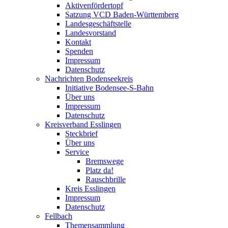
Aktivenfördertopf
Satzung VCD Baden-Württemberg
Landesgeschäftstelle
Landesvorstand
Kontakt
Spenden
Impressum
Datenschutz
Nachrichten Bodenseekreis
Initiative Bodensee-S-Bahn
Über uns
Impressum
Datenschutz
Kreisverband Esslingen
Steckbrief
Über uns
Service
Bremswege
Platz da!
Rauschbrille
Kreis Esslingen
Impressum
Datenschutz
Fellbach
Themensammlung