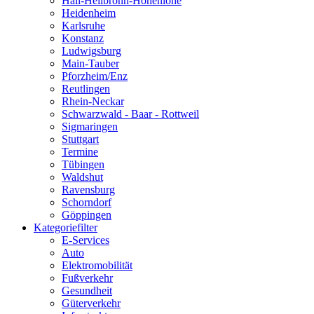
Hall-Heilbronn-Hohenlohe
Heidenheim
Karlsruhe
Konstanz
Ludwigsburg
Main-Tauber
Pforzheim/Enz
Reutlingen
Rhein-Neckar
Schwarzwald - Baar - Rottweil
Sigmaringen
Stuttgart
Termine
Tübingen
Waldshut
Ravensburg
Schorndorf
Göppingen
Kategoriefilter
E-Services
Auto
Elektromobilität
Fußverkehr
Gesundheit
Güterverkehr