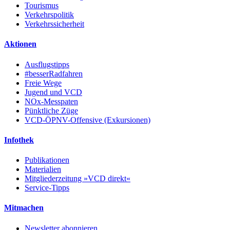
Tourismus
Verkehrspolitik
Verkehrssicherheit
Aktionen
Ausflugstipps
#besserRadfahren
Freie Wege
Jugend und VCD
NOx-Messpaten
Pünktliche Züge
VCD-ÖPNV-Offensive (Exkursionen)
Infothek
Publikationen
Materialien
Mitgliederzeitung »VCD direkt«
Service-Tipps
Mitmachen
Newsletter abonnieren