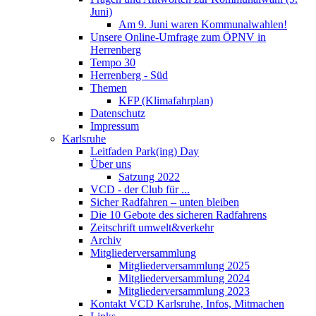
Juni)
Am 9. Juni waren Kommunalwahlen!
Unsere Online-Umfrage zum ÖPNV in
Herrenberg
Tempo 30
Herrenberg - Süd
Themen
KFP (Klimafahrplan)
Datenschutz
Impressum
Karlsruhe
Leitfaden Park(ing) Day
Über uns
Satzung 2022
VCD - der Club für ...
Sicher Radfahren – unten bleiben
Die 10 Gebote des sicheren Radfahrens
Zeitschrift umwelt&verkehr
Archiv
Mitgliederversammlung
Mitgliederversammlung 2025
Mitgliederversammlung 2024
Mitgliederversammlung 2023
Kontakt VCD Karlsruhe, Infos, Mitmachen