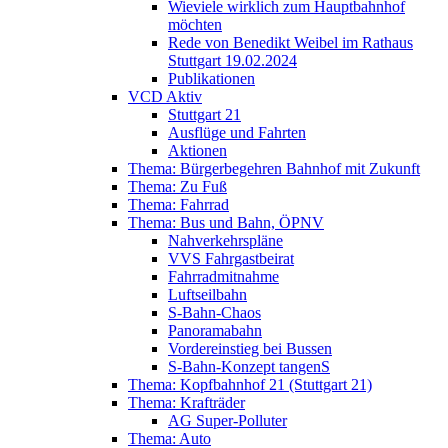
Wieviele wirklich zum Hauptbahnhof
möchten
Rede von Benedikt Weibel im Rathaus
Stuttgart 19.02.2024
Publikationen
VCD Aktiv
Stuttgart 21
Ausflüge und Fahrten
Aktionen
Thema: Bürgerbegehren Bahnhof mit Zukunft
Thema: Zu Fuß
Thema: Fahrrad
Thema: Bus und Bahn, ÖPNV
Nahverkehrspläne
VVS Fahrgastbeirat
Fahrradmitnahme
Luftseilbahn
S-Bahn-Chaos
Panoramabahn
Vordereinstieg bei Bussen
S-Bahn-Konzept tangenS
Thema: Kopfbahnhof 21 (Stuttgart 21)
Thema: Krafträder
AG Super-Polluter
Thema: Auto