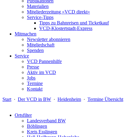
Publikationen
Materialien
Mitgliederzeitung »VCD direkt«
Service-Tipps
Tipps zu Bahnreisen und Ticketkauf
VCD-Klostertstadt-Express
Mitmachen
Newsletter abonnieren
Mitgliedschaft
Spenden
Service
VCD Pannenhilfe
Presse
Aktiv im VCD
Jobs
Termine
Kontakt
Start
·
Der VCD in BW
·
Heidenheim
·
Termine Übersicht
Ortsfilter
Landesverband BW
Böblingen
Kreis Esslingen