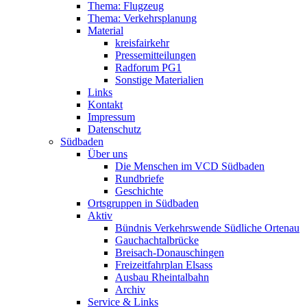
Thema: Flugzeug
Thema: Verkehrsplanung
Material
kreisfairkehr
Pressemitteilungen
Radforum PG1
Sonstige Materialien
Links
Kontakt
Impressum
Datenschutz
Südbaden
Über uns
Die Menschen im VCD Südbaden
Rundbriefe
Geschichte
Ortsgruppen in Südbaden
Aktiv
Bündnis Verkehrswende Südliche Ortenau
Gauchachtalbrücke
Breisach-Donauschingen
Freizeitfahrplan Elsass
Ausbau Rheintalbahn
Archiv
Service & Links