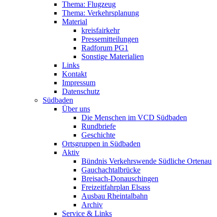
Thema: Flugzeug
Thema: Verkehrsplanung
Material
kreisfairkehr
Pressemitteilungen
Radforum PG1
Sonstige Materialien
Links
Kontakt
Impressum
Datenschutz
Südbaden
Über uns
Die Menschen im VCD Südbaden
Rundbriefe
Geschichte
Ortsgruppen in Südbaden
Aktiv
Bündnis Verkehrswende Südliche Ortenau
Gauchachtalbrücke
Breisach-Donauschingen
Freizeitfahrplan Elsass
Ausbau Rheintalbahn
Archiv
Service & Links