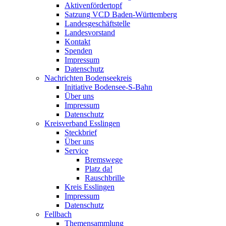
Aktivenfördertopf
Satzung VCD Baden-Württemberg
Landesgeschäftstelle
Landesvorstand
Kontakt
Spenden
Impressum
Datenschutz
Nachrichten Bodenseekreis
Initiative Bodensee-S-Bahn
Über uns
Impressum
Datenschutz
Kreisverband Esslingen
Steckbrief
Über uns
Service
Bremswege
Platz da!
Rauschbrille
Kreis Esslingen
Impressum
Datenschutz
Fellbach
Themensammlung