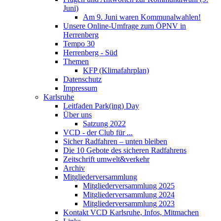
Juni)
Am 9. Juni waren Kommunalwahlen!
Unsere Online-Umfrage zum ÖPNV in
Herrenberg
Tempo 30
Herrenberg - Süd
Themen
KFP (Klimafahrplan)
Datenschutz
Impressum
Karlsruhe
Leitfaden Park(ing) Day
Über uns
Satzung 2022
VCD - der Club für ...
Sicher Radfahren – unten bleiben
Die 10 Gebote des sicheren Radfahrens
Zeitschrift umwelt&verkehr
Archiv
Mitgliederversammlung
Mitgliederversammlung 2025
Mitgliederversammlung 2024
Mitgliederversammlung 2023
Kontakt VCD Karlsruhe, Infos, Mitmachen