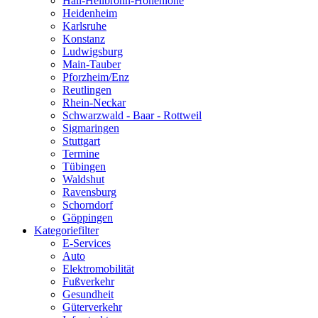
Hall-Heilbronn-Hohenlohe
Heidenheim
Karlsruhe
Konstanz
Ludwigsburg
Main-Tauber
Pforzheim/Enz
Reutlingen
Rhein-Neckar
Schwarzwald - Baar - Rottweil
Sigmaringen
Stuttgart
Termine
Tübingen
Waldshut
Ravensburg
Schorndorf
Göppingen
Kategoriefilter
E-Services
Auto
Elektromobilität
Fußverkehr
Gesundheit
Güterverkehr