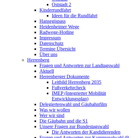
Oststadt 2
Kinderrundfahrt
Ideen für die Rundfahrt
Hansegispass
Heidenheimer Wege
Radwege-Hotline
Impressum
Datenschutz
Termine Übersicht
Über uns
Herrenberg
Fragen und Antworten zur Landtagswahl
Aktuell
Herrenberger Dokumente
Leitbild Herrenberg 2035
Fußverkehrcheck
IMEP (Integrierter Mobilität
Entwicklungsplan)
Delegiertenwahl und Gäubahnfilm
Was wir wollen
Wer wir sind
Die Gäubahn und die S1
Unsere Fragen zur Bundestagswahl
Die Antworten der Kandidierenden
Fragen und Antworten zur Kommunalwahl (9.