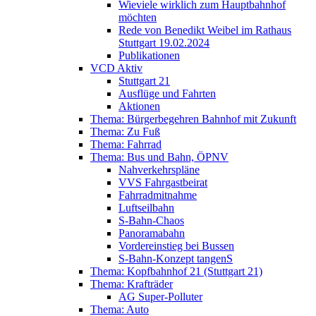
Wieviele wirklich zum Hauptbahnhof
möchten
Rede von Benedikt Weibel im Rathaus
Stuttgart 19.02.2024
Publikationen
VCD Aktiv
Stuttgart 21
Ausflüge und Fahrten
Aktionen
Thema: Bürgerbegehren Bahnhof mit Zukunft
Thema: Zu Fuß
Thema: Fahrrad
Thema: Bus und Bahn, ÖPNV
Nahverkehrspläne
VVS Fahrgastbeirat
Fahrradmitnahme
Luftseilbahn
S-Bahn-Chaos
Panoramabahn
Vordereinstieg bei Bussen
S-Bahn-Konzept tangenS
Thema: Kopfbahnhof 21 (Stuttgart 21)
Thema: Krafträder
AG Super-Polluter
Thema: Auto