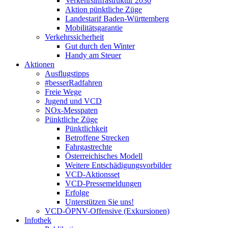
Verkehrsinfrastruktur 2030
Aktion pünktliche Züge
Landestarif Baden-Württemberg
Mobilitätsgarantie
Verkehrssicherheit
Gut durch den Winter
Handy am Steuer
Aktionen
Ausflugstipps
#besserRadfahren
Freie Wege
Jugend und VCD
NOx-Messpaten
Pünktliche Züge
Pünktlichkeit
Betroffene Strecken
Fahrgastrechte
Österreichisches Modell
Weitere Entschädigungsvorbilder
VCD-Aktionsset
VCD-Pressemeldungen
Erfolge
Unterstützen Sie uns!
VCD-ÖPNV-Offensive (Exkursionen)
Infothek