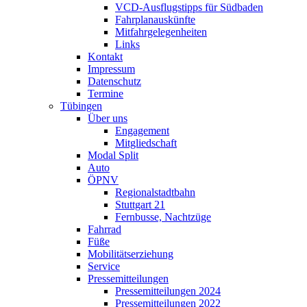
VCD-Ausflugstipps für Südbaden
Fahrplanauskünfte
Mitfahrgelegenheiten
Links
Kontakt
Impressum
Datenschutz
Termine
Tübingen
Über uns
Engagement
Mitgliedschaft
Modal Split
Auto
ÖPNV
Regionalstadtbahn
Stuttgart 21
Fernbusse, Nachtzüge
Fahrrad
Füße
Mobilitätserziehung
Service
Pressemitteilungen
Pressemitteilungen 2024
Pressemitteilungen 2022