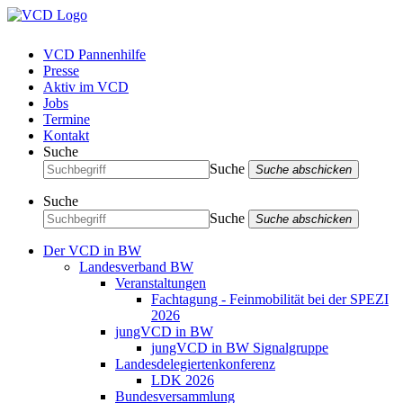
VCD Pannenhilfe
Presse
Aktiv im VCD
Jobs
Termine
Kontakt
Suche
Suche
Suche abschicken
Suche
Suche
Suche abschicken
Der VCD in BW
Landesverband BW
Veranstaltungen
Fachtagung - Feinmobilität bei der SPEZI
2026
jungVCD in BW
jungVCD in BW Signalgruppe
Landesdelegiertenkonferenz
LDK 2026
Bundesversammlung