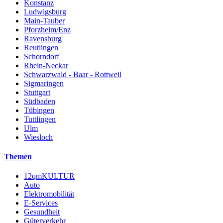
Konstanz
Ludwigsburg
Main-Tauber
Pforzheim/Enz
Ravensburg
Reutlingen
Schorndorf
Rhein-Neckar
Schwarzwald - Baar - Rottweil
Sigmaringen
Stuttgart
Südbaden
Tübingen
Tuttlingen
Ulm
Wiesloch
Themen
12qmKULTUR
Auto
Elektromobilität
E-Services
Gesundheit
Güterverkehr