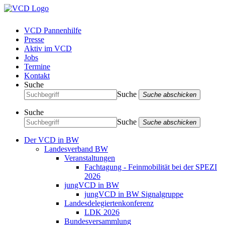
VCD Pannenhilfe
Presse
Aktiv im VCD
Jobs
Termine
Kontakt
Suche
Suche
Suche abschicken
Suche
Suche
Suche abschicken
Der VCD in BW
Landesverband BW
Veranstaltungen
Fachtagung - Feinmobilität bei der SPEZI
2026
jungVCD in BW
jungVCD in BW Signalgruppe
Landesdelegiertenkonferenz
LDK 2026
Bundesversammlung