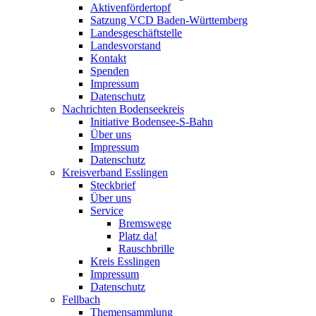
Aktivenfördertopf
Satzung VCD Baden-Württemberg
Landesgeschäftstelle
Landesvorstand
Kontakt
Spenden
Impressum
Datenschutz
Nachrichten Bodenseekreis
Initiative Bodensee-S-Bahn
Über uns
Impressum
Datenschutz
Kreisverband Esslingen
Steckbrief
Über uns
Service
Bremswege
Platz da!
Rauschbrille
Kreis Esslingen
Impressum
Datenschutz
Fellbach
Themensammlung