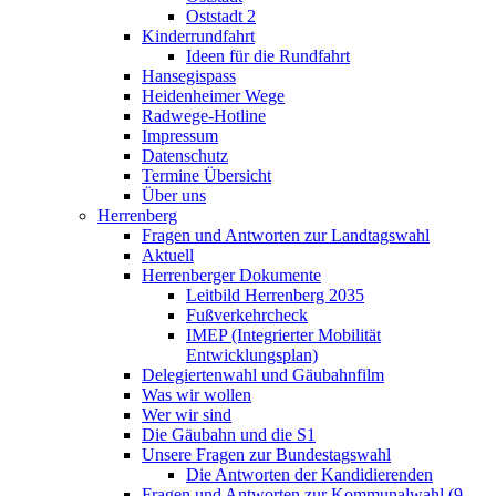
Oststadt 2
Kinderrundfahrt
Ideen für die Rundfahrt
Hansegispass
Heidenheimer Wege
Radwege-Hotline
Impressum
Datenschutz
Termine Übersicht
Über uns
Herrenberg
Fragen und Antworten zur Landtagswahl
Aktuell
Herrenberger Dokumente
Leitbild Herrenberg 2035
Fußverkehrcheck
IMEP (Integrierter Mobilität
Entwicklungsplan)
Delegiertenwahl und Gäubahnfilm
Was wir wollen
Wer wir sind
Die Gäubahn und die S1
Unsere Fragen zur Bundestagswahl
Die Antworten der Kandidierenden
Fragen und Antworten zur Kommunalwahl (9.