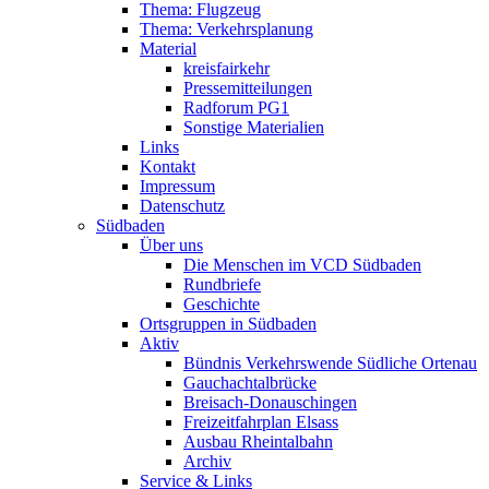
Thema: Flugzeug
Thema: Verkehrsplanung
Material
kreisfairkehr
Pressemitteilungen
Radforum PG1
Sonstige Materialien
Links
Kontakt
Impressum
Datenschutz
Südbaden
Über uns
Die Menschen im VCD Südbaden
Rundbriefe
Geschichte
Ortsgruppen in Südbaden
Aktiv
Bündnis Verkehrswende Südliche Ortenau
Gauchachtalbrücke
Breisach-Donauschingen
Freizeitfahrplan Elsass
Ausbau Rheintalbahn
Archiv
Service & Links