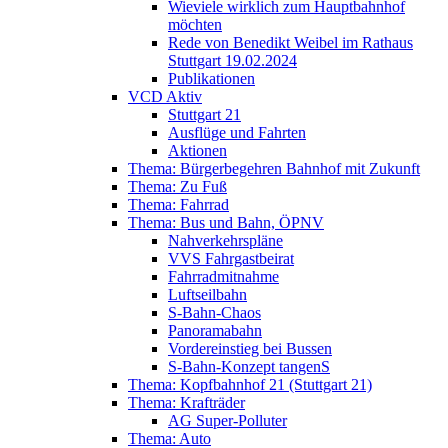
Wieviele wirklich zum Hauptbahnhof
möchten
Rede von Benedikt Weibel im Rathaus
Stuttgart 19.02.2024
Publikationen
VCD Aktiv
Stuttgart 21
Ausflüge und Fahrten
Aktionen
Thema: Bürgerbegehren Bahnhof mit Zukunft
Thema: Zu Fuß
Thema: Fahrrad
Thema: Bus und Bahn, ÖPNV
Nahverkehrspläne
VVS Fahrgastbeirat
Fahrradmitnahme
Luftseilbahn
S-Bahn-Chaos
Panoramabahn
Vordereinstieg bei Bussen
S-Bahn-Konzept tangenS
Thema: Kopfbahnhof 21 (Stuttgart 21)
Thema: Krafträder
AG Super-Polluter
Thema: Auto