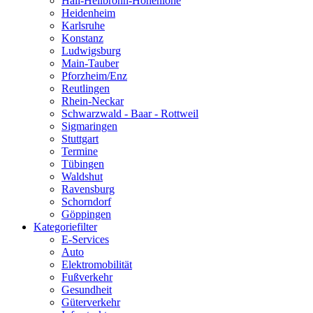
Hall-Heilbronn-Hohenlohe
Heidenheim
Karlsruhe
Konstanz
Ludwigsburg
Main-Tauber
Pforzheim/Enz
Reutlingen
Rhein-Neckar
Schwarzwald - Baar - Rottweil
Sigmaringen
Stuttgart
Termine
Tübingen
Waldshut
Ravensburg
Schorndorf
Göppingen
Kategoriefilter
E-Services
Auto
Elektromobilität
Fußverkehr
Gesundheit
Güterverkehr