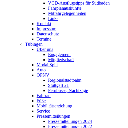
VCD-Ausflugstipps für Südbaden
Fahrplanauskünfte
Mitfahrgelegenheiten
Links
Kontakt
Impressum
Datenschutz
Termine
Tübingen
Über uns
Engagement
Mitgliedschaft
Modal Split
Auto
ÖPNV
Regionalstadtbahn
Stuttgart 21
Fernbusse, Nachtzüge
Fahrrad
Füße
Mobilitätserziehung
Service
Pressemitteilungen
Pressemitteilungen 2024
Pressemitteilungen 2022