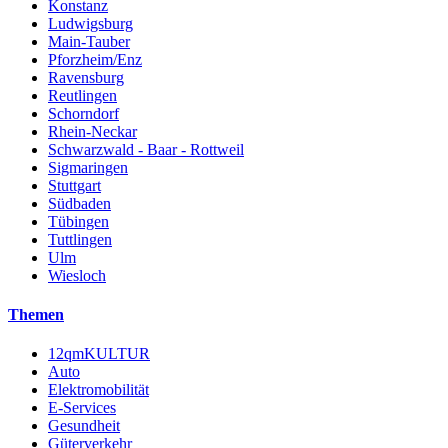
Konstanz
Ludwigsburg
Main-Tauber
Pforzheim/Enz
Ravensburg
Reutlingen
Schorndorf
Rhein-Neckar
Schwarzwald - Baar - Rottweil
Sigmaringen
Stuttgart
Südbaden
Tübingen
Tuttlingen
Ulm
Wiesloch
Themen
12qmKULTUR
Auto
Elektromobilität
E-Services
Gesundheit
Güterverkehr