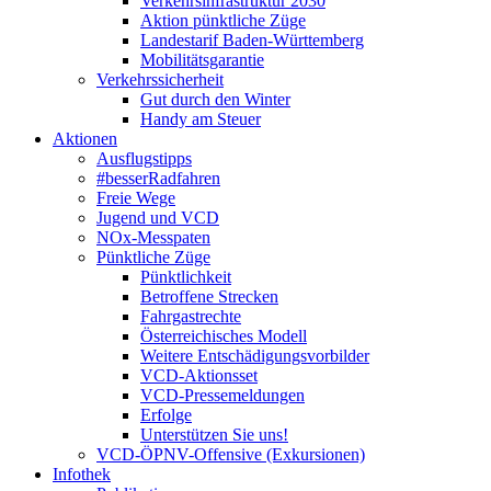
Verkehrsinfrastruktur 2030
Aktion pünktliche Züge
Landestarif Baden-Württemberg
Mobilitätsgarantie
Verkehrssicherheit
Gut durch den Winter
Handy am Steuer
Aktionen
Ausflugstipps
#besserRadfahren
Freie Wege
Jugend und VCD
NOx-Messpaten
Pünktliche Züge
Pünktlichkeit
Betroffene Strecken
Fahrgastrechte
Österreichisches Modell
Weitere Entschädigungsvorbilder
VCD-Aktionsset
VCD-Pressemeldungen
Erfolge
Unterstützen Sie uns!
VCD-ÖPNV-Offensive (Exkursionen)
Infothek