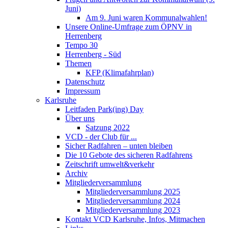
Juni)
Am 9. Juni waren Kommunalwahlen!
Unsere Online-Umfrage zum ÖPNV in
Herrenberg
Tempo 30
Herrenberg - Süd
Themen
KFP (Klimafahrplan)
Datenschutz
Impressum
Karlsruhe
Leitfaden Park(ing) Day
Über uns
Satzung 2022
VCD - der Club für ...
Sicher Radfahren – unten bleiben
Die 10 Gebote des sicheren Radfahrens
Zeitschrift umwelt&verkehr
Archiv
Mitgliederversammlung
Mitgliederversammlung 2025
Mitgliederversammlung 2024
Mitgliederversammlung 2023
Kontakt VCD Karlsruhe, Infos, Mitmachen