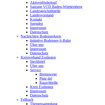
Aktivenfördertopf
Satzung VCD Baden-Württemberg
Landesgeschäftstelle
Landesvorstand
Kontakt
Spenden
Impressum
Datenschutz
Nachrichten Bodenseekreis
Initiative Bodensee-S-Bahn
Über uns
Impressum
Datenschutz
Kreisverband Esslingen
Steckbrief
Über uns
Service
Bremswege
Platz da!
Rauschbrille
Kreis Esslingen
Impressum
Datenschutz
Fellbach
Themensammlung