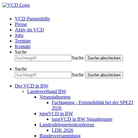
VCD Pannenhilfe
Presse
Aktiv im VCD
Jobs
Termine
Kontakt
Suche
Suche
Suche abschicken
Suche
Suche
Suche abschicken
Der VCD in BW
Landesverband BW
Veranstaltungen
Fachtagung - Feinmobilität bei der SPEZI
2026
jungVCD in BW
jungVCD in BW Signalgruppe
Landesdelegiertenkonferenz
LDK 2026
Bundesversammlung