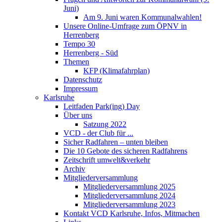
Juni)
Am 9. Juni waren Kommunalwahlen!
Unsere Online-Umfrage zum ÖPNV in
Herrenberg
Tempo 30
Herrenberg - Süd
Themen
KFP (Klimafahrplan)
Datenschutz
Impressum
Karlsruhe
Leitfaden Park(ing) Day
Über uns
Satzung 2022
VCD - der Club für ...
Sicher Radfahren – unten bleiben
Die 10 Gebote des sicheren Radfahrens
Zeitschrift umwelt&verkehr
Archiv
Mitgliederversammlung
Mitgliederversammlung 2025
Mitgliederversammlung 2024
Mitgliederversammlung 2023
Kontakt VCD Karlsruhe, Infos, Mitmachen