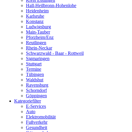
Kreis Esslingen
Hall-Heilbronn-Hohenlohe
Heidenheim
Karlsruhe
Konstanz
Ludwigsburg
Main-Tauber
Pforzheim/Enz
Reutlingen
Rhein-Neckar
Schwarzwald - Baar - Rottweil
Sigmaringen
Stuttgart
Termine
Tübingen
Waldshut
Ravensburg
Schorndorf
Göppingen
Kategoriefilter
E-Services
Auto
Elektromobilität
Fußverkehr
Gesundheit