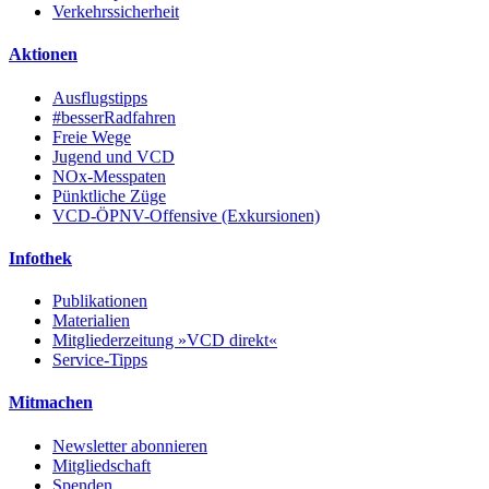
Verkehrssicherheit
Aktionen
Ausflugstipps
#besserRadfahren
Freie Wege
Jugend und VCD
NOx-Messpaten
Pünktliche Züge
VCD-ÖPNV-Offensive (Exkursionen)
Infothek
Publikationen
Materialien
Mitgliederzeitung »VCD direkt«
Service-Tipps
Mitmachen
Newsletter abonnieren
Mitgliedschaft
Spenden