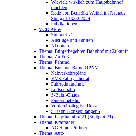
Wieviele wirklich zum Hauptbahnhof
möchten
Rede von Benedikt Weibel im Rathaus
Stuttgart 19.02.2024
Publikationen
VCD Aktiv
Stuttgart 21
Ausflüge und Fahrten
Aktionen
Thema: Bürgerbegehren Bahnhof mit Zukunft
Thema: Zu Fuß
Thema: Fahrrad
Thema: Bus und Bahn, ÖPNV
Nahverkehrspläne
VVS Fahrgastbeirat
Fahrradmitnahme
Luftseilbahn
S-Bahn-Chaos
Panoramabahn
Vordereinstieg bei Bussen
S-Bahn-Konzept tangenS
Thema: Kopfbahnhof 21 (Stuttgart 21)
Thema: Krafträder
AG Super-Polluter
Thema: Auto