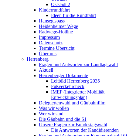
Oststadt 2
Kinderrundfahrt
Ideen für die Rundfahrt
Hansegispass
Heidenheimer Wege
Radwege-Hotline
Impressum
Datenschutz
Termine Übersicht
Über uns
Herrenberg
Fragen und Antworten zur Landtagswahl
Aktuell
Herrenberger Dokumente
Leitbild Herrenberg 2035
Fußverkehrcheck
IMEP (Integrierter Mobilität
Entwicklungsplan)
Delegiertenwahl und Gäubahnfilm
Was wir wollen
Wer wir sind
Die Gäubahn und die S1
Unsere Fragen zur Bundestagswahl
Die Antworten der Kandidierenden
Fragen und Antworten zur Kommunalwahl (9.