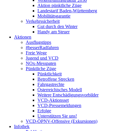
Verkehrsinfrastruktur 2030
Aktion pünktliche Züge
Landestarif Baden-Württemberg
Mobilitätsgarantie
Verkehrssicherheit
Gut durch den Winter
Handy am Steuer
Aktionen
Ausflugstipps
#besserRadfahren
Freie Wege
Jugend und VCD
NOx-Messpaten
Pünktliche Züge
Pünktlichkeit
Betroffene Strecken
Fahrgastrechte
Österreichisches Modell
Weitere Entschädigungsvorbilder
VCD-Aktionsset
VCD-Pressemeldungen
Erfolge
Unterstützen Sie uns!
VCD-ÖPNV-Offensive (Exkursionen)
Infothek