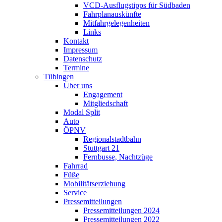
VCD-Ausflugstipps für Südbaden
Fahrplanauskünfte
Mitfahrgelegenheiten
Links
Kontakt
Impressum
Datenschutz
Termine
Tübingen
Über uns
Engagement
Mitgliedschaft
Modal Split
Auto
ÖPNV
Regionalstadtbahn
Stuttgart 21
Fernbusse, Nachtzüge
Fahrrad
Füße
Mobilitätserziehung
Service
Pressemitteilungen
Pressemitteilungen 2024
Pressemitteilungen 2022