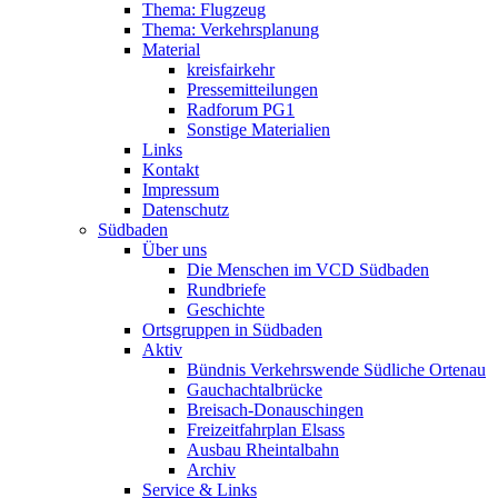
Thema: Flugzeug
Thema: Verkehrsplanung
Material
kreisfairkehr
Pressemitteilungen
Radforum PG1
Sonstige Materialien
Links
Kontakt
Impressum
Datenschutz
Südbaden
Über uns
Die Menschen im VCD Südbaden
Rundbriefe
Geschichte
Ortsgruppen in Südbaden
Aktiv
Bündnis Verkehrswende Südliche Ortenau
Gauchachtalbrücke
Breisach-Donauschingen
Freizeitfahrplan Elsass
Ausbau Rheintalbahn
Archiv
Service & Links