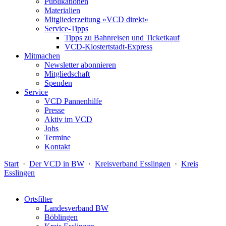
Publikationen
Materialien
Mitgliederzeitung »VCD direkt«
Service-Tipps
Tipps zu Bahnreisen und Ticketkauf
VCD-Klostertstadt-Express
Mitmachen
Newsletter abonnieren
Mitgliedschaft
Spenden
Service
VCD Pannenhilfe
Presse
Aktiv im VCD
Jobs
Termine
Kontakt
Start
·
Der VCD in BW
·
Kreisverband Esslingen
·
Kreis
Esslingen
Ortsfilter
Landesverband BW
Böblingen