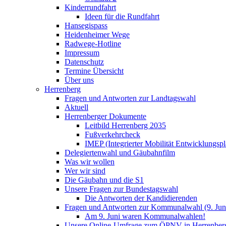
Kinderrundfahrt
Ideen für die Rundfahrt
Hansegispass
Heidenheimer Wege
Radwege-Hotline
Impressum
Datenschutz
Termine Übersicht
Über uns
Herrenberg
Fragen und Antworten zur Landtagswahl
Aktuell
Herrenberger Dokumente
Leitbild Herrenberg 2035
Fußverkehrcheck
IMEP (Integrierter Mobilität Entwicklungspl
Delegiertenwahl und Gäubahnfilm
Was wir wollen
Wer wir sind
Die Gäubahn und die S1
Unsere Fragen zur Bundestagswahl
Die Antworten der Kandidierenden
Fragen und Antworten zur Kommunalwahl (9. Jun
Am 9. Juni waren Kommunalwahlen!
Unsere Online-Umfrage zum ÖPNV in Herrenber