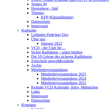
Tempo 30
Herrenberg - Süd
Themen
KFP (Klimafahrplan)
Datenschutz
Impressum
Karlsruhe
Leitfaden Park(ing) Day
Über uns
Satzung 2022
VCD - der Club für ...
Sicher Radfahren – unten bleiben
Die 10 Gebote des sicheren Radfahrens
Zeitschrift umwelt&verkehr
Archiv
Mitgliederversammlung
Mitgliederversammlung 2025
Mitgliederversammlung 2024
Mitgliederversammlung 2023
Kontakt VCD Karlsruhe, Infos, Mitmachen
Links
Impressum
Datenschutz
Konstanz