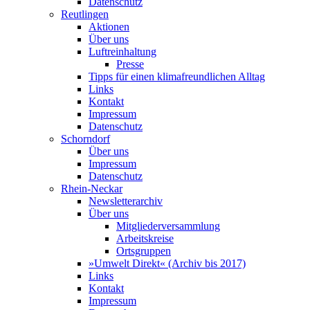
Datenschutz
Reutlingen
Aktionen
Über uns
Luftreinhaltung
Presse
Tipps für einen klimafreundlichen Alltag
Links
Kontakt
Impressum
Datenschutz
Schorndorf
Über uns
Impressum
Datenschutz
Rhein-Neckar
Newsletterarchiv
Über uns
Mitgliederversammlung
Arbeitskreise
Ortsgruppen
»Umwelt Direkt« (Archiv bis 2017)
Links
Kontakt
Impressum