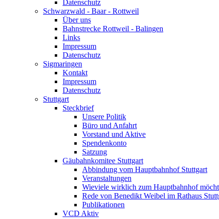
Datenschutz
Schwarzwald - Baar - Rottweil
Über uns
Bahnstrecke Rottweil - Balingen
Links
Impressum
Datenschutz
Sigmaringen
Kontakt
Impressum
Datenschutz
Stuttgart
Steckbrief
Unsere Politik
Büro und Anfahrt
Vorstand und Aktive
Spendenkonto
Satzung
Gäubahnkomitee Stuttgart
Abbindung vom Hauptbahnhof Stuttgart
Veranstaltungen
Wieviele wirklich zum Hauptbahnhof möch
Rede von Benedikt Weibel im Rathaus Stutt
Publikationen
VCD Aktiv