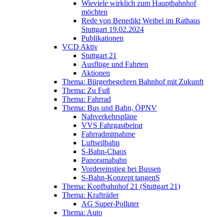
Wieviele wirklich zum Hauptbahnhof
möchten
Rede von Benedikt Weibel im Rathaus
Stuttgart 19.02.2024
Publikationen
VCD Aktiv
Stuttgart 21
Ausflüge und Fahrten
Aktionen
Thema: Bürgerbegehren Bahnhof mit Zukunft
Thema: Zu Fuß
Thema: Fahrrad
Thema: Bus und Bahn, ÖPNV
Nahverkehrspläne
VVS Fahrgastbeirat
Fahrradmitnahme
Luftseilbahn
S-Bahn-Chaos
Panoramabahn
Vordereinstieg bei Bussen
S-Bahn-Konzept tangenS
Thema: Kopfbahnhof 21 (Stuttgart 21)
Thema: Krafträder
AG Super-Polluter
Thema: Auto