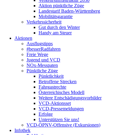
Verkehrsinfrastruktur 2030
Aktion pünktliche Züge
Landestarif Baden-Württemberg
Mobilitätsgarantie
Verkehrssicherheit
Gut durch den Winter
Handy am Steuer
Aktionen
Ausflugstipps
#besserRadfahren
Freie Wege
Jugend und VCD
NOx-Messpaten
Pünktliche Züge
Pünktlichkeit
Betroffene Strecken
Fahrgastrechte
Österreichisches Modell
Weitere Entschädigungsvorbilder
VCD-Aktionsset
VCD-Pressemeldungen
Erfolge
Unterstützen Sie uns!
VCD-ÖPNV-Offensive (Exkursionen)
Infothek