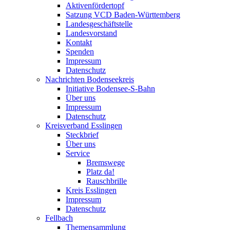
Aktivenfördertopf
Satzung VCD Baden-Württemberg
Landesgeschäftstelle
Landesvorstand
Kontakt
Spenden
Impressum
Datenschutz
Nachrichten Bodenseekreis
Initiative Bodensee-S-Bahn
Über uns
Impressum
Datenschutz
Kreisverband Esslingen
Steckbrief
Über uns
Service
Bremswege
Platz da!
Rauschbrille
Kreis Esslingen
Impressum
Datenschutz
Fellbach
Themensammlung