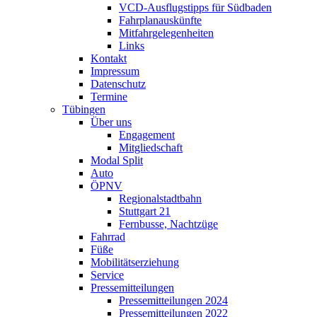
VCD-Ausflugstipps für Südbaden
Fahrplanauskünfte
Mitfahrgelegenheiten
Links
Kontakt
Impressum
Datenschutz
Termine
Tübingen
Über uns
Engagement
Mitgliedschaft
Modal Split
Auto
ÖPNV
Regionalstadtbahn
Stuttgart 21
Fernbusse, Nachtzüge
Fahrrad
Füße
Mobilitätserziehung
Service
Pressemitteilungen
Pressemitteilungen 2024
Pressemitteilungen 2022