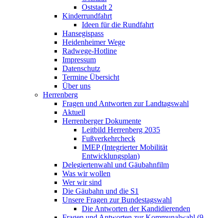
Oststadt 2
Kinderrundfahrt
Ideen für die Rundfahrt
Hansegispass
Heidenheimer Wege
Radwege-Hotline
Impressum
Datenschutz
Termine Übersicht
Über uns
Herrenberg
Fragen und Antworten zur Landtagswahl
Aktuell
Herrenberger Dokumente
Leitbild Herrenberg 2035
Fußverkehrcheck
IMEP (Integrierter Mobilität
Entwicklungsplan)
Delegiertenwahl und Gäubahnfilm
Was wir wollen
Wer wir sind
Die Gäubahn und die S1
Unsere Fragen zur Bundestagswahl
Die Antworten der Kandidierenden
Fragen und Antworten zur Kommunalwahl (9.