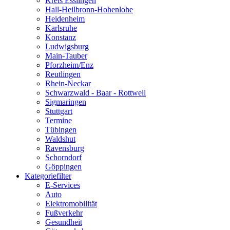
Kreis Esslingen
Hall-Heilbronn-Hohenlohe
Heidenheim
Karlsruhe
Konstanz
Ludwigsburg
Main-Tauber
Pforzheim/Enz
Reutlingen
Rhein-Neckar
Schwarzwald - Baar - Rottweil
Sigmaringen
Stuttgart
Termine
Tübingen
Waldshut
Ravensburg
Schorndorf
Göppingen
Kategoriefilter
E-Services
Auto
Elektromobilität
Fußverkehr
Gesundheit