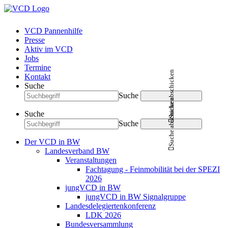
VCD Pannenhilfe
Presse
Aktiv im VCD
Jobs
Termine
Suche abschicken
Kontakt
Suche
Suche
Suche abschicken
Suche
Suche
Der VCD in BW
Landesverband BW
Veranstaltungen
Fachtagung - Feinmobilität bei der SPEZI
2026
jungVCD in BW
jungVCD in BW Signalgruppe
Landesdelegiertenkonferenz
LDK 2026
Bundesversammlung