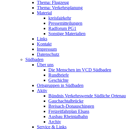
Thema: Flugzeug
Thema: Verkehrsplanung
Material
kreisfairkehr
Pressemitteilungen
Radforum PG1
Sonstige Materialien
Links
Kontakt
Impressum
Datenschutz
Südbaden
Über uns
Die Menschen im VCD Südbaden
Rundbriefe
Geschichte
Ortsgruppen in Südbaden
Aktiv
Bündnis Verkehrswende Südliche Ortenau
Gauchachtalbrücke
Breisach-Donauschingen
Freizeitfahrplan Elsass
Ausbau Rheintalbahn
Archiv
Service & Links