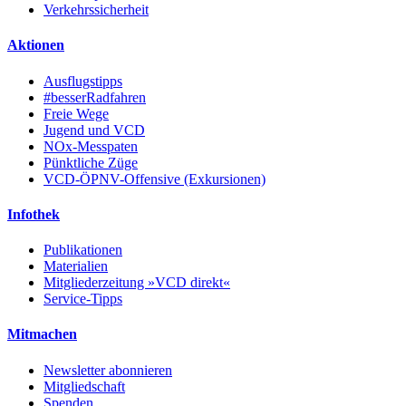
Verkehrssicherheit
Aktionen
Ausflugstipps
#besserRadfahren
Freie Wege
Jugend und VCD
NOx-Messpaten
Pünktliche Züge
VCD-ÖPNV-Offensive (Exkursionen)
Infothek
Publikationen
Materialien
Mitgliederzeitung »VCD direkt«
Service-Tipps
Mitmachen
Newsletter abonnieren
Mitgliedschaft
Spenden