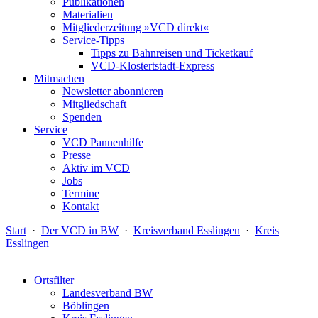
Publikationen
Materialien
Mitgliederzeitung »VCD direkt«
Service-Tipps
Tipps zu Bahnreisen und Ticketkauf
VCD-Klostertstadt-Express
Mitmachen
Newsletter abonnieren
Mitgliedschaft
Spenden
Service
VCD Pannenhilfe
Presse
Aktiv im VCD
Jobs
Termine
Kontakt
Start
·
Der VCD in BW
·
Kreisverband Esslingen
·
Kreis
Esslingen
Ortsfilter
Landesverband BW
Böblingen