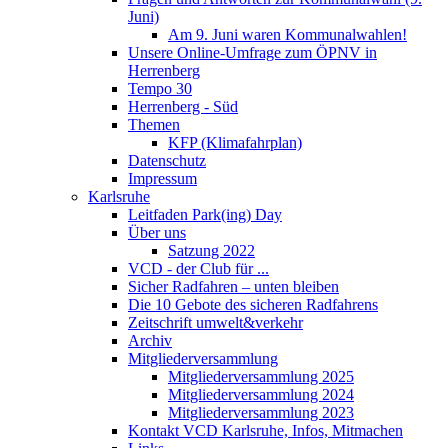
Juni)
Am 9. Juni waren Kommunalwahlen!
Unsere Online-Umfrage zum ÖPNV in
Herrenberg
Tempo 30
Herrenberg - Süd
Themen
KFP (Klimafahrplan)
Datenschutz
Impressum
Karlsruhe
Leitfaden Park(ing) Day
Über uns
Satzung 2022
VCD - der Club für ...
Sicher Radfahren – unten bleiben
Die 10 Gebote des sicheren Radfahrens
Zeitschrift umwelt&verkehr
Archiv
Mitgliederversammlung
Mitgliederversammlung 2025
Mitgliederversammlung 2024
Mitgliederversammlung 2023
Kontakt VCD Karlsruhe, Infos, Mitmachen