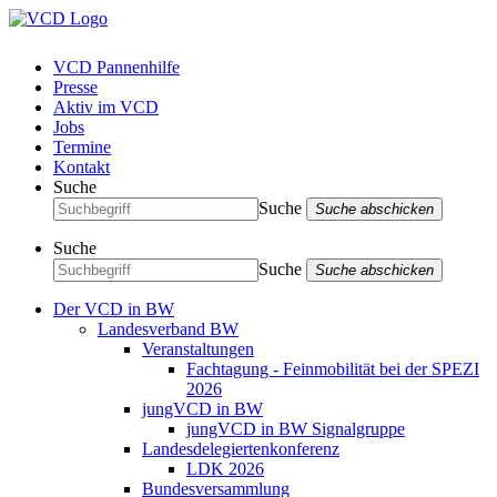
VCD Pannenhilfe
Presse
Aktiv im VCD
Jobs
Termine
Kontakt
Suche
Suche
Suche abschicken
Suche
Suche
Suche abschicken
Der VCD in BW
Landesverband BW
Veranstaltungen
Fachtagung - Feinmobilität bei der SPEZI
2026
jungVCD in BW
jungVCD in BW Signalgruppe
Landesdelegiertenkonferenz
LDK 2026
Bundesversammlung