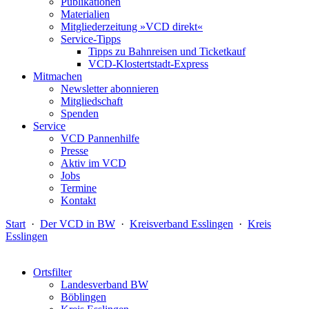
Publikationen
Materialien
Mitgliederzeitung »VCD direkt«
Service-Tipps
Tipps zu Bahnreisen und Ticketkauf
VCD-Klostertstadt-Express
Mitmachen
Newsletter abonnieren
Mitgliedschaft
Spenden
Service
VCD Pannenhilfe
Presse
Aktiv im VCD
Jobs
Termine
Kontakt
Start
·
Der VCD in BW
·
Kreisverband Esslingen
·
Kreis
Esslingen
Ortsfilter
Landesverband BW
Böblingen