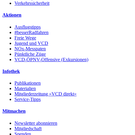
Verkehrssicherheit
Aktionen
Ausflugstipps
#besserRadfahren
Freie Wege
Jugend und VCD
NOx-Messpaten
Pünktliche Züge
VCD-ÖPNV-Offensive (Exkursionen)
Infothek
Publikationen
Materialien
Mitgliederzeitung »VCD direkt«
Service-Tipps
Mitmachen
Newsletter abonnieren
Mitgliedschaft
Spenden