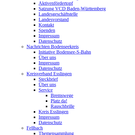
Aktivenfördertopf
Satzung VCD Baden-Württemberg
Landesgeschäftstelle
Landesvorstand
Kontakt
Spenden
Impressum
Datenschutz
Nachrichten Bodenseekreis
Initiative Bodensee-S-Bahn
Über uns
Impressum
Datenschutz
Kreisverband Esslingen
Steckbrief
Über uns
Service
Bremswege
Platz da!
Rauschbrille
Kreis Esslingen
Impressum
Datenschutz
Fellbach
Themensammlung