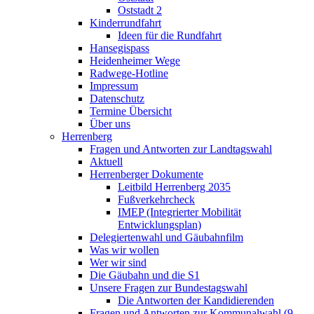
Oststadt 2
Kinderrundfahrt
Ideen für die Rundfahrt
Hansegispass
Heidenheimer Wege
Radwege-Hotline
Impressum
Datenschutz
Termine Übersicht
Über uns
Herrenberg
Fragen und Antworten zur Landtagswahl
Aktuell
Herrenberger Dokumente
Leitbild Herrenberg 2035
Fußverkehrcheck
IMEP (Integrierter Mobilität
Entwicklungsplan)
Delegiertenwahl und Gäubahnfilm
Was wir wollen
Wer wir sind
Die Gäubahn und die S1
Unsere Fragen zur Bundestagswahl
Die Antworten der Kandidierenden
Fragen und Antworten zur Kommunalwahl (9.