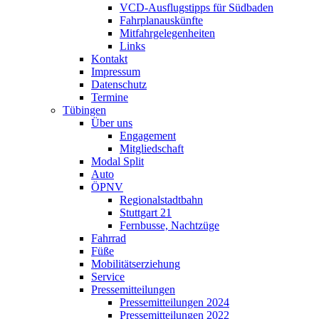
VCD-Ausflugstipps für Südbaden
Fahrplanauskünfte
Mitfahrgelegenheiten
Links
Kontakt
Impressum
Datenschutz
Termine
Tübingen
Über uns
Engagement
Mitgliedschaft
Modal Split
Auto
ÖPNV
Regionalstadtbahn
Stuttgart 21
Fernbusse, Nachtzüge
Fahrrad
Füße
Mobilitätserziehung
Service
Pressemitteilungen
Pressemitteilungen 2024
Pressemitteilungen 2022