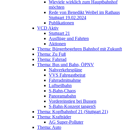
Wieviele wirklich zum Hauptbahnhof
möchten
Rede von Benedikt Weibel im Rathaus
Stuttgart 19.02.2024
Publikationen
VCD Aktiv
Stuttgart 21
Ausflüge und Fahrten
Aktionen
Thema: Bürgerbegehren Bahnhof mit Zukunft
Thema: Zu Fuß
Thema: Fahrrad
Thema: Bus und Bahn, ÖPNV
Nahverkehrspläne
VVS Fahrgastbeirat
Fahrradmitnahme
Luftseilbahn
S-Bahn-Chaos
Panoramabahn
Vordereinstieg bei Bussen
S-Bahn-Konzept tangenS
Thema: Kopfbahnhof 21 (Stuttgart 21)
Thema: Krafträder
AG Super-Polluter
Thema: Auto