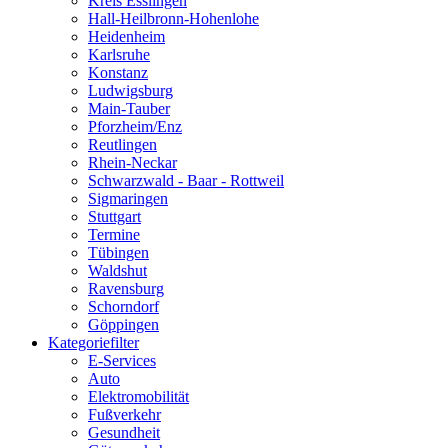
Kreis Esslingen
Hall-Heilbronn-Hohenlohe
Heidenheim
Karlsruhe
Konstanz
Ludwigsburg
Main-Tauber
Pforzheim/Enz
Reutlingen
Rhein-Neckar
Schwarzwald - Baar - Rottweil
Sigmaringen
Stuttgart
Termine
Tübingen
Waldshut
Ravensburg
Schorndorf
Göppingen
Kategoriefilter
E-Services
Auto
Elektromobilität
Fußverkehr
Gesundheit