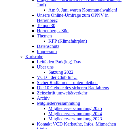
Juni)
Am 9. Juni waren Kommunalwahlen!
Unsere Online-Umfrage zum ÖPNV in
Herrenberg
Tempo 30
Herrenberg - Süd
Themen
KFP (Klimafahrplan)
Datenschutz
Impressum
Karlsruhe
Leitfaden Park(ing) Day
Über uns
Satzung 2022
VCD - der Club für ...
Sicher Radfahren – unten bleiben
Die 10 Gebote des sicheren Radfahrens
Zeitschrift umwelt&verkehr
Archiv
Mitgliederversammlung
Mitgliederversammlung 2025
Mitgliederversammlung 2024
Mitgliederversammlung 2023
Kontakt VCD Karlsruhe, Infos, Mitmachen