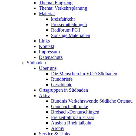
Thema: Flugzeug
Thema: Verkehrsplanung
Material
kreisfairkehr
Pressemitteilungen
Radforum PG1
Sonstige Materialien
Links
Kontakt
Impressum
Datenschutz
Südbaden
Über uns
Die Menschen im VCD Südbaden
Rundbriefe
Geschichte
Ortsgruppen in Südbaden
Aktiv
Bündnis Verkehrswende Südliche Ortenau
Gauchachtalbrücke
Breisach-Donauschingen
Freizeitfahrplan Elsass
Ausbau Rheintalbahn
Archiv
Service & Links