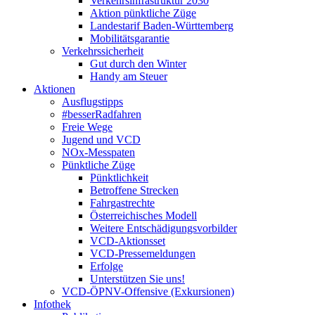
Verkehrsinfrastruktur 2030
Aktion pünktliche Züge
Landestarif Baden-Württemberg
Mobilitätsgarantie
Verkehrssicherheit
Gut durch den Winter
Handy am Steuer
Aktionen
Ausflugstipps
#besserRadfahren
Freie Wege
Jugend und VCD
NOx-Messpaten
Pünktliche Züge
Pünktlichkeit
Betroffene Strecken
Fahrgastrechte
Österreichisches Modell
Weitere Entschädigungsvorbilder
VCD-Aktionsset
VCD-Pressemeldungen
Erfolge
Unterstützen Sie uns!
VCD-ÖPNV-Offensive (Exkursionen)
Infothek