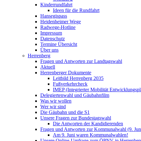
Kinderrundfahrt
Ideen für die Rundfahrt
Hansegispass
Heidenheimer Wege
Radwege-Hotline
Impressum
Datenschutz
Termine Übersicht
Über uns
Herrenberg
Fragen und Antworten zur Landtagswahl
Aktuell
Herrenberger Dokumente
Leitbild Herrenberg 2035
Fußverkehrcheck
IMEP (Integrierter Mobilität Entwicklungspl
Delegiertenwahl und Gäubahnfilm
Was wir wollen
Wer wir sind
Die Gäubahn und die S1
Unsere Fragen zur Bundestagswahl
Die Antworten der Kandidierenden
Fragen und Antworten zur Kommunalwahl (9. Jun
Am 9. Juni waren Kommunalwahlen!
Unsere Online-Umfrage zum ÖPNV in Herrenber