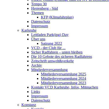
Tempo 30
Herrenberg - Süd
Themen
KFP (Klimafahrplan)
Datenschutz
Impressum
Karlsruhe
Leitfaden Park(ing) Day
Über uns
Satzung 2022
VCD - der Club für ...
Sicher Radfahren – unten bleiben
Die 10 Gebote des sicheren Radfahrens
Zeitschrift umwelt&verkehr
Archiv
Mitgliederversammlung
Mitgliederversammlung 2025
Mitgliederversammlung 2024
Mitgliederversammlung 2023
Kontakt VCD Karlsruhe, Infos, Mitmachen
Links
Impressum
Datenschutz
Konstanz