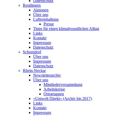
Datenschutz
Reutlingen
Aktionen
Über uns
Luftreinhaltung
Presse
Tipps für einen klimafreundlichen Alltag
Links
Kontakt
Impressum
Datenschutz
Schorndorf
Über uns
Impressum
Datenschutz
Rhein-Neckar
Newsletterarchiv
Über uns
Mitgliederversammlung
Arbeitskreise
Ortsgruppen
»Umwelt Direkt« (Archiv bis 2017)
Links
Kontakt
Impressum