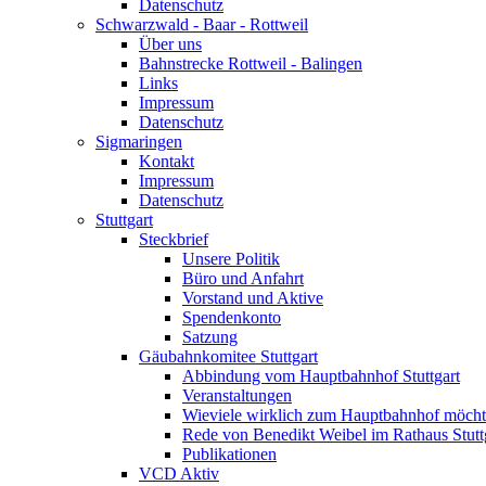
Datenschutz
Schwarzwald - Baar - Rottweil
Über uns
Bahnstrecke Rottweil - Balingen
Links
Impressum
Datenschutz
Sigmaringen
Kontakt
Impressum
Datenschutz
Stuttgart
Steckbrief
Unsere Politik
Büro und Anfahrt
Vorstand und Aktive
Spendenkonto
Satzung
Gäubahnkomitee Stuttgart
Abbindung vom Hauptbahnhof Stuttgart
Veranstaltungen
Wieviele wirklich zum Hauptbahnhof möch
Rede von Benedikt Weibel im Rathaus Stutt
Publikationen
VCD Aktiv