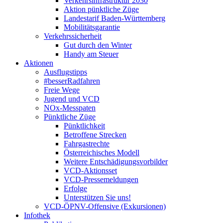
Verkehrsinfrastruktur 2030
Aktion pünktliche Züge
Landestarif Baden-Württemberg
Mobilitätsgarantie
Verkehrssicherheit
Gut durch den Winter
Handy am Steuer
Aktionen
Ausflugstipps
#besserRadfahren
Freie Wege
Jugend und VCD
NOx-Messpaten
Pünktliche Züge
Pünktlichkeit
Betroffene Strecken
Fahrgastrechte
Österreichisches Modell
Weitere Entschädigungsvorbilder
VCD-Aktionsset
VCD-Pressemeldungen
Erfolge
Unterstützen Sie uns!
VCD-ÖPNV-Offensive (Exkursionen)
Infothek