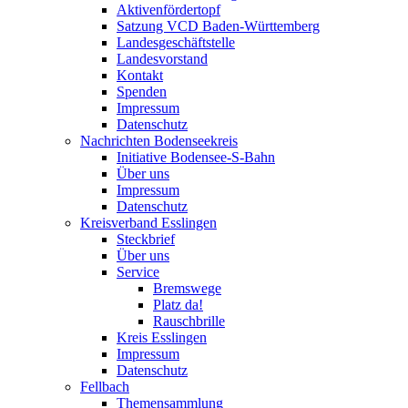
Aktivenfördertopf
Satzung VCD Baden-Württemberg
Landesgeschäftstelle
Landesvorstand
Kontakt
Spenden
Impressum
Datenschutz
Nachrichten Bodenseekreis
Initiative Bodensee-S-Bahn
Über uns
Impressum
Datenschutz
Kreisverband Esslingen
Steckbrief
Über uns
Service
Bremswege
Platz da!
Rauschbrille
Kreis Esslingen
Impressum
Datenschutz
Fellbach
Themensammlung