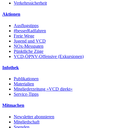
Verkehrssicherheit
Aktionen
Ausflugstipps
#besserRadfahren
Freie Wege
Jugend und VCD
NOx-Messpaten
Pünktliche Züge
VCD-ÖPNV-Offensive (Exkursionen)
Infothek
Publikationen
Materialien
Mitgliederzeitung »VCD direkt«
Service-Tipps
Mitmachen
Newsletter abonnieren
Mitgliedschaft
Spenden