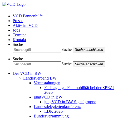
VCD Pannenhilfe
Presse
Aktiv im VCD
Jobs
Termine
Kontakt
Suche
Suche
Suche abschicken
Suche
Suche
Suche abschicken
Der VCD in BW
Landesverband BW
Veranstaltungen
Fachtagung - Feinmobilität bei der SPEZI
2026
jungVCD in BW
jungVCD in BW Signalgruppe
Landesdelegiertenkonferenz
LDK 2026
Bundesversammlung