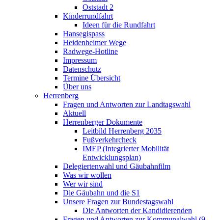
Oststadt 2
Kinderrundfahrt
Ideen für die Rundfahrt
Hansegispass
Heidenheimer Wege
Radwege-Hotline
Impressum
Datenschutz
Termine Übersicht
Über uns
Herrenberg
Fragen und Antworten zur Landtagswahl
Aktuell
Herrenberger Dokumente
Leitbild Herrenberg 2035
Fußverkehrcheck
IMEP (Integrierter Mobilität
Entwicklungsplan)
Delegiertenwahl und Gäubahnfilm
Was wir wollen
Wer wir sind
Die Gäubahn und die S1
Unsere Fragen zur Bundestagswahl
Die Antworten der Kandidierenden
Fragen und Antworten zur Kommunalwahl (9.