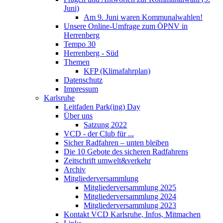
Juni)
Am 9. Juni waren Kommunalwahlen!
Unsere Online-Umfrage zum ÖPNV in
Herrenberg
Tempo 30
Herrenberg - Süd
Themen
KFP (Klimafahrplan)
Datenschutz
Impressum
Karlsruhe
Leitfaden Park(ing) Day
Über uns
Satzung 2022
VCD - der Club für ...
Sicher Radfahren – unten bleiben
Die 10 Gebote des sicheren Radfahrens
Zeitschrift umwelt&verkehr
Archiv
Mitgliederversammlung
Mitgliederversammlung 2025
Mitgliederversammlung 2024
Mitgliederversammlung 2023
Kontakt VCD Karlsruhe, Infos, Mitmachen