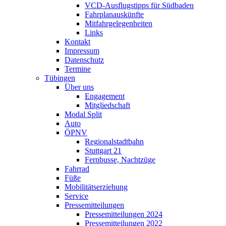
VCD-Ausflugstipps für Südbaden
Fahrplanauskünfte
Mitfahrgelegenheiten
Links
Kontakt
Impressum
Datenschutz
Termine
Tübingen
Über uns
Engagement
Mitgliedschaft
Modal Split
Auto
ÖPNV
Regionalstadtbahn
Stuttgart 21
Fernbusse, Nachtzüge
Fahrrad
Füße
Mobilitätserziehung
Service
Pressemitteilungen
Pressemitteilungen 2024
Pressemitteilungen 2022