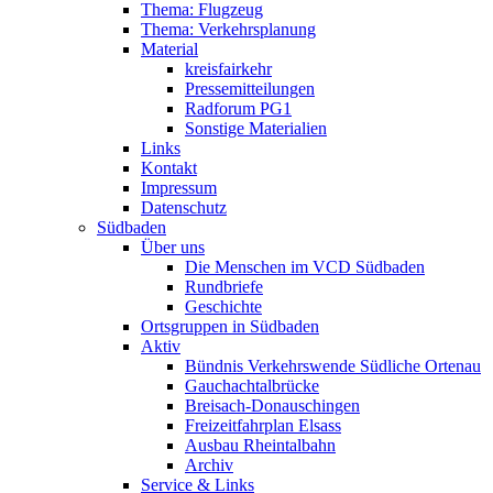
Thema: Flugzeug
Thema: Verkehrsplanung
Material
kreisfairkehr
Pressemitteilungen
Radforum PG1
Sonstige Materialien
Links
Kontakt
Impressum
Datenschutz
Südbaden
Über uns
Die Menschen im VCD Südbaden
Rundbriefe
Geschichte
Ortsgruppen in Südbaden
Aktiv
Bündnis Verkehrswende Südliche Ortenau
Gauchachtalbrücke
Breisach-Donauschingen
Freizeitfahrplan Elsass
Ausbau Rheintalbahn
Archiv
Service & Links