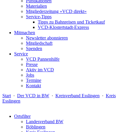
Publikationen
Materialien
Mitgliederzeitung »VCD direkt«
Service-Tipps
Tipps zu Bahnreisen und Ticketkauf
VCD-Klostertstadt-Express
Mitmachen
Newsletter abonnieren
Mitgliedschaft
Spenden
Service
VCD Pannenhilfe
Presse
Aktiv im VCD
Jobs
Termine
Kontakt
Start
·
Der VCD in BW
·
Kreisverband Esslingen
·
Kreis
Esslingen
Ortsfilter
Landesverband BW
Böblingen