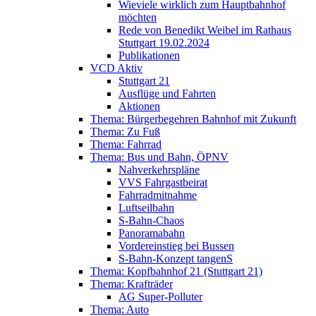
Wieviele wirklich zum Hauptbahnhof
möchten
Rede von Benedikt Weibel im Rathaus
Stuttgart 19.02.2024
Publikationen
VCD Aktiv
Stuttgart 21
Ausflüge und Fahrten
Aktionen
Thema: Bürgerbegehren Bahnhof mit Zukunft
Thema: Zu Fuß
Thema: Fahrrad
Thema: Bus und Bahn, ÖPNV
Nahverkehrspläne
VVS Fahrgastbeirat
Fahrradmitnahme
Luftseilbahn
S-Bahn-Chaos
Panoramabahn
Vordereinstieg bei Bussen
S-Bahn-Konzept tangenS
Thema: Kopfbahnhof 21 (Stuttgart 21)
Thema: Krafträder
AG Super-Polluter
Thema: Auto