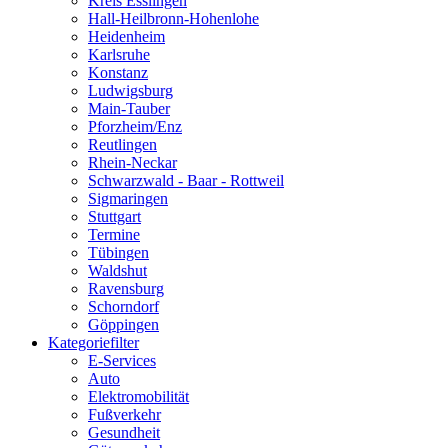
Kreis Esslingen
Hall-Heilbronn-Hohenlohe
Heidenheim
Karlsruhe
Konstanz
Ludwigsburg
Main-Tauber
Pforzheim/Enz
Reutlingen
Rhein-Neckar
Schwarzwald - Baar - Rottweil
Sigmaringen
Stuttgart
Termine
Tübingen
Waldshut
Ravensburg
Schorndorf
Göppingen
Kategoriefilter
E-Services
Auto
Elektromobilität
Fußverkehr
Gesundheit